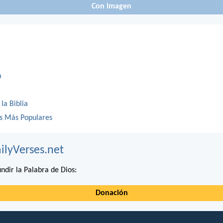
Con imagen
a
 la Biblia
os Más Populares
ilyVerses.net
ndir la Palabra de Dios:
Donación