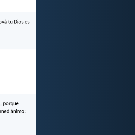
ová tu Dios es
n; porque
!Tened ánimo;