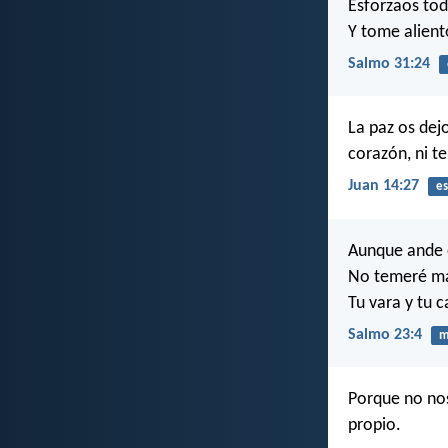
Esforzaos tod
Y tome alient
Salmo 31:24
La paz os dej
corazón, ni t
Juan 14:27
es
Aunque ande 
No temeré ma
Tu vara y tu 
Salmo 23:4
m
Porque no nos
propio.