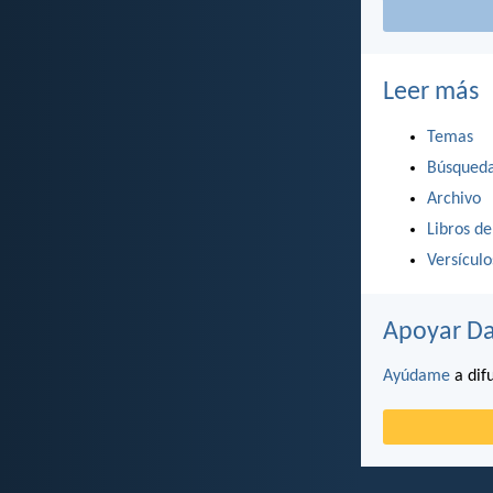
Leer más
Temas
Búsqued
Archivo
Libros de
Versícul
Apoyar Da
Ayúdame
a difu