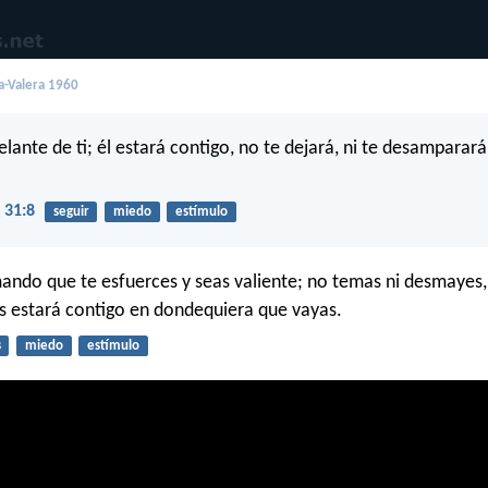
a-Valera 1960
lante de ti; él estará contigo, no te dejará, ni te desamparar
 31:8
seguir
miedo
estímulo
ando que te esfuerces y seas valiente; no temas ni desmayes
s estará contigo en dondequiera que vayas.
s
miedo
estímulo