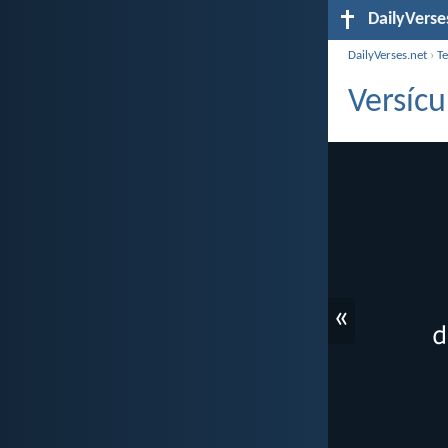
DailyVerse
DailyVerses.net
›
T
Versícu
«