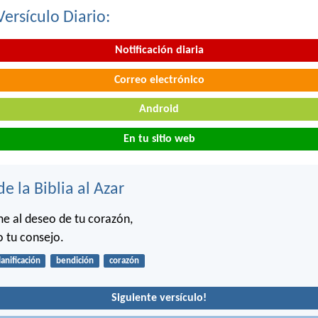
Versículo Diario:
Notificación diaria
Correo electrónico
Android
En tu sitio web
de la Biblia al Azar
e al deseo de tu corazón,
 tu consejo.
lanificación
bendición
corazón
Siguiente versículo!