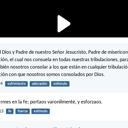
l Dios y Padre de nuestro Señor Jesucristo, Padre de misericor
ión, el cual nos consuela en todas nuestras tribulaciones, par
én nosotros consolar a los que están en cualquier tribulaci
ción con que nosotros somos consolados por Dios.
-4
sufrimiento
adoración
estímulo
firmes en la fe; portaos varonilmente, y esforzaos.
13
fe
fuerza
estímulo