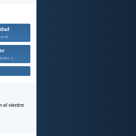
lidad
es el...
or
ustos, y...
 el vientre
.