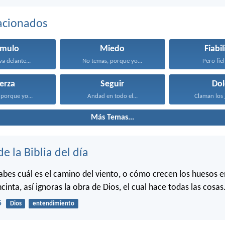
acionados
ímulo
Miedo
Fiabi
va delante...
No temas, porque yo...
Pero fiel 
erza
Seguir
Dol
porque yo...
Andad en todo el...
Claman los j
Más Temas...
de la Biblia del día
bes cuál es el camino del viento, o cómo crecen los huesos en
cinta, así ignoras la obra de Dios, el cual hace todas las cosas
5
Dios
entendimiento