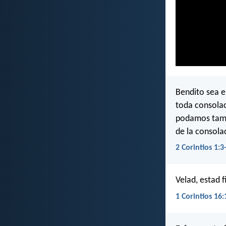
Bendito sea e
toda consolac
podamos tambi
de la consola
2 Corintios 1:3
Velad, estad 
1 Corintios 16: