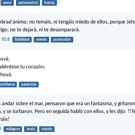
amor
autocontrol
fuerza
obrad ánimo; no temáis, ni tengáis miedo de ellos, porque Jeh
tigo; no te dejará, ni te desamparará.
 31:6
fiabilidad
miedo
protección
hová;
aliéntese tu corazón;
ehová.
confianza
paciencia
s andar sobre el mar, pensaron que era un fantasma, y gritaro
, y se turbaron. Pero en seguida habló con ellos, y les dijo: !
máis!
0
milagros
Jesús
miedo