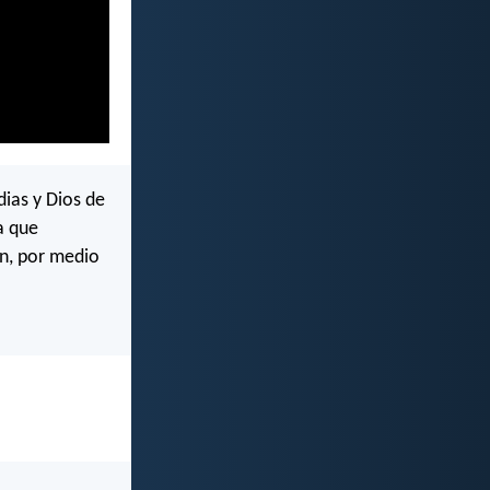
dias y Dios de
a que
ón, por medio