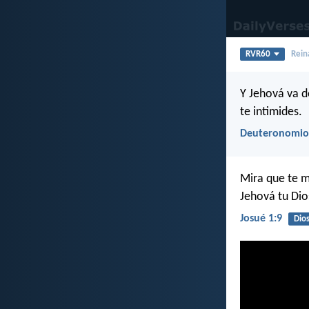
RVR60
Rein
Y Jehová va de
te intimides.
Deuteronomio
Mira que te m
Jehová tu Dio
Josué 1:9
Dio