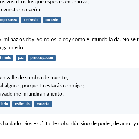
os vosotros los que esperáis en Jehová,
o vuestro corazón.
esperanza
estímulo
corazón
o, mi paz os doy; yo no os la doy como el mundo la da. No se 
enga miedo.
tímulo
paz
preocupación
en valle de sombra de muerte,
l alguno, porque tú estarás conmigo;
cayado me infundirán aliento.
iedo
estímulo
muerte
 ha dado Dios espíritu de cobardía, sino de poder, de amor y