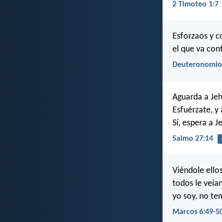
2 Timoteo 1:7
Esforzaos y c
el que va con
Deuteronomio
Aguarda a Je
Esfuérzate, y 
Sí, espera a J
Salmo 27:14
Viéndole ello
todos le veían
yo soy, no te
Marcos 6:49-5