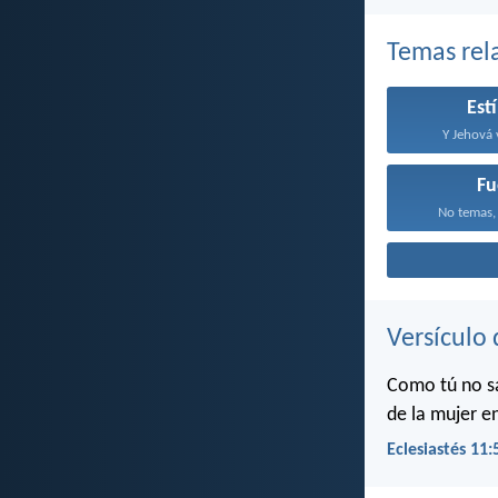
Temas rel
Est
Y Jehová 
Fu
No temas, 
Versículo 
Como tú no sa
de la mujer en
Eclesiastés 11: