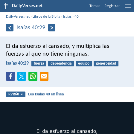
DailyVerses.net
Temas
Registrar
DailyVerses.net
›
Libros de la Biblia
›
Isaías
›
40
Isaías 40:29
El da esfuerzo al cansado,
y multiplica las
fuerzas al que no tiene ningunas.
Isaías 40:29
fuerza
dependencia
equipo
generosidad
debilidad
Lea
Isaías 40
en línea
RVR60