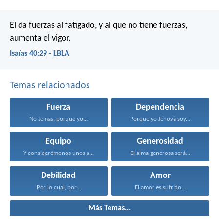
El da fuerzas al fatigado,
y al que no tiene fuerzas,
aumenta el vigor.
Isaías 40:29 - LBLA
Temas relacionados
Fuerza
Dependencia
No temas, porque yo...
Porque yo Jehová soy...
Equipo
Generosidad
Y considerémonos unos a...
El alma generosa será...
Debilidad
Amor
Por lo cual, por...
El amor es sufrido...
Más Temas...