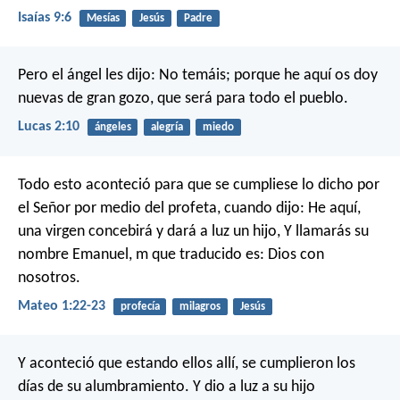
Isaías 9:6
Mesías
Jesús
Padre
Pero el ángel les dijo: No temáis; porque he aquí os doy
nuevas de gran gozo, que será para todo el pueblo.
Lucas 2:10
ángeles
alegría
miedo
Todo esto aconteció para que se cumpliese lo dicho por
el Señor por medio del profeta, cuando dijo: He aquí,
una virgen concebirá y dará a luz un hijo, Y llamarás su
nombre Emanuel, m que traducido es: Dios con
nosotros.
Mateo 1:22-23
profecía
milagros
Jesús
Y aconteció que estando ellos allí, se cumplieron los
días de su alumbramiento. Y dio a luz a su hijo