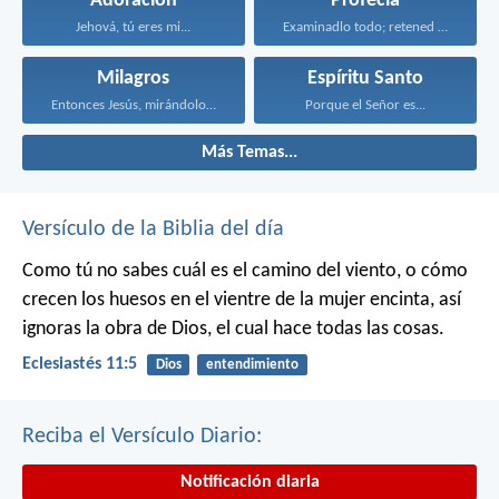
Adoración
Profecía
Jehová, tú eres mi...
Examinadlo todo; retened lo...
Milagros
Espíritu Santo
Entonces Jesús, mirándolos, dijo...
Porque el Señor es...
Más Temas...
Versículo de la Biblia del día
Como tú no sabes cuál es el camino del viento, o cómo
crecen los huesos en el vientre de la mujer encinta, así
ignoras la obra de Dios, el cual hace todas las cosas.
Eclesiastés 11:5
Dios
entendimiento
Reciba el Versículo Diario:
Notificación diaria