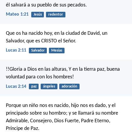
él salvará a su pueblo de sus pecados.
Mateo 1:21
Jesús
redentor
Que os ha nacido hoy, en la ciudad de David, un
Salvador, que es CRISTO el Señor.
Lucas 2:11
Salvador
Mesías
!!Gloria a Dios en las alturas,
Y en la tierra paz, buena
voluntad para con los hombres!
Lucas 2:14
paz
ángeles
adoración
Porque un niño nos es nacido,
hijo nos es dado,
y el
principado sobre su hombro;
y se llamará su nombre
Admirable, Consejero, Dios Fuerte,
Padre Eterno,
Príncipe de Paz.