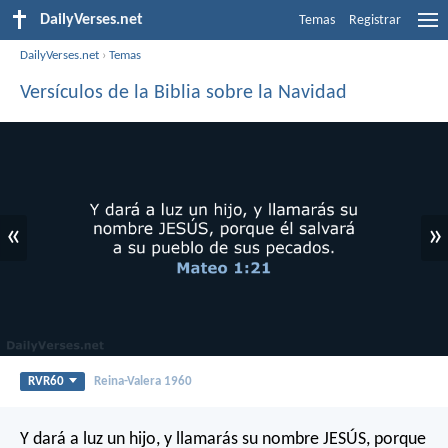
DailyVerses.net
Temas
Registrar
DailyVerses.net
›
Temas
Versículos de la Biblia sobre la Navidad
«
»
RVR60
Reina-Valera 1960
Y dará a luz un hijo, y llamarás su nombre JESÚS, porque