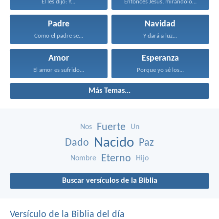
El les dijo: Y...
Entonces Jesús, mirándolos, dijo...
Padre
Navidad
Como el padre se...
Y dará a luz...
Amor
Esperanza
El amor es sufrido...
Porque yo sé los...
Más Temas...
Fuerte
Nos
Un
Nacido
Dado
Paz
Eterno
Nombre
Hijo
Buscar versículos de la Biblia
Versículo de la Biblia del día