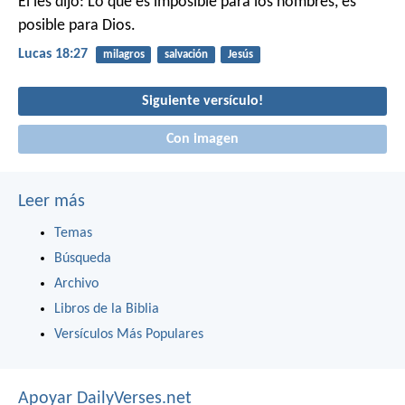
Él les dijo: Lo que es imposible para los hombres, es
posible para Dios.
Lucas 18:27
milagros
salvación
Jesús
Siguiente versículo!
Con imagen
Leer más
Temas
Búsqueda
Archivo
Libros de la Biblia
Versículos Más Populares
Apoyar DailyVerses.net