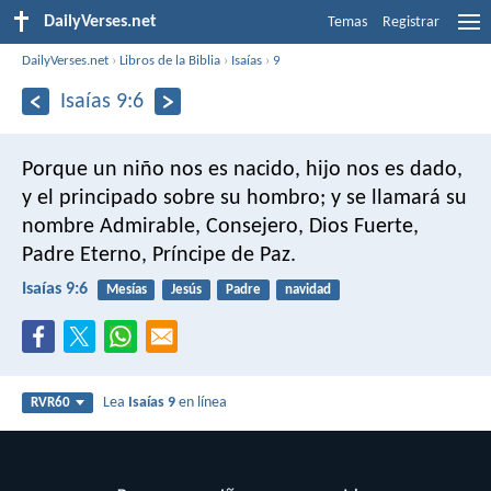
DailyVerses.net
Temas
Registrar
DailyVerses.net
›
Libros de la Biblia
›
Isaías
›
9
Isaías 9:6
Porque un niño nos es nacido,
hijo nos es dado,
y el principado sobre su hombro;
y se llamará su
nombre
Admirable, Consejero, Dios Fuerte,
Padre Eterno, Príncipe de Paz.
Isaías 9:6
Mesías
Jesús
Padre
navidad
Lea
Isaías 9
en línea
RVR60