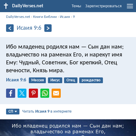
DailyVerses.net
Темы
Зарегистрироваться
DailyVerses.net
›
Книги Библии
›
Исаия
›
9
Исаия 9:6
Ибо младенец родился нам — Сын дан нам;
владычество на раменах Его,
и нарекут имя
Ему:
Чудный, Советник, Бог крепкий,
Отец
вечности, Князь мира.
Исаия 9:6
Мессия
Иисус
Отец
рождество
Читать
Исаия 9
в интернете
СП