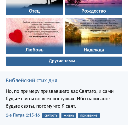
Отец
Рождество
Любовь
Надежда
Другие темы ...
Библейский стих дня
Но, по примеру призвавшего вас Святаго, и сами
будьте святы во всех поступках. Ибо написано:
будьте святы, потому что Я свят.
1-е Петра 1:15-16
святость
жизнь
призвание