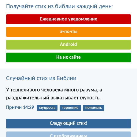
Получайте стих из библии каждый день:
Ежедневное уведомление
Э-почты
Android
На их сайте
Случайный стих из Библии
У терпеливого человека много разума,
а
раздражительный выказывает глупость.
Притчи 14:29
мудрость
терпение
понимать
Следующий стих!
С изображением