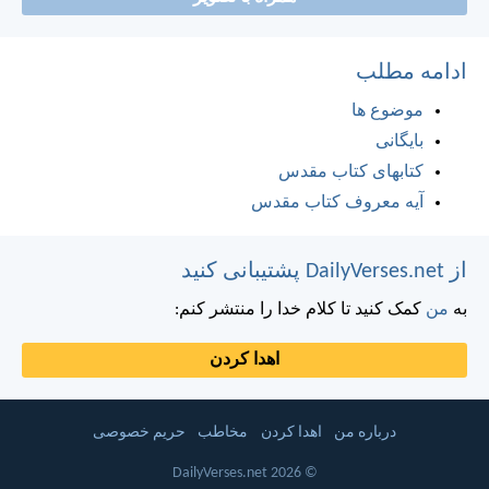
ادامه مطلب
موضوع ها
بایگانی
کتابهای کتاب مقدس
آیه معروف کتاب مقدس
از DailyVerses.net پشتیبانی کنید
به
من
کمک کنید تا کلام خدا را منتشر کنم:
اهدا کردن
درباره من
اهدا کردن
مخاطب
حریم خصوصی
© 2026 DailyVerses.net