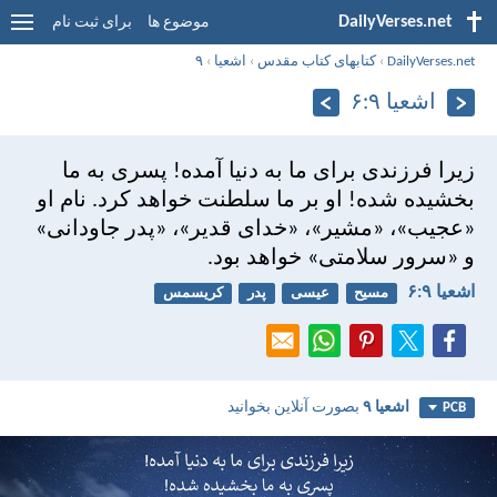
DailyVerses.net
موضوع ها
برای ثبت نام
DailyVerses.net
›
کتابهای کتاب مقدس
›
اشعيا
›
۹
اشعيا ۹:‏۶
زيرا فرزندی برای ما به دنیا آمده! پسری به ما
بخشيده شده! او بر ما سلطنت خواهد كرد. نام او
«عجيب»، «مشير»، «خدای قدير»، «پدر جاودانی»
و «سرور سلامتی» خواهد بود.
اشعيا ۹:‏۶
مسیح
عیسی
پدر
کریسمس
اشعيا ۹
بصورت آنلاین بخوانید
PCB