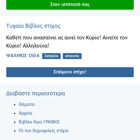
Στον ιστότοπό σας
Τυχαία Βίβλος στίχος
Καθετί που ανασαίνει ας αινεί τον Κύριο!
Αινείτε τον
Κύριο! Αλληλούια!
ΨΑΛΜΌΣ 150:6
λατρεία
επαινος
Επόμενο στίχο!
Διαβάστε περισσότερα
Θέματα
Αρχείο
Βιβλία Αγια ΓΡΑΦΗΣ
Οι πιο δημοφιλείς στίχοι