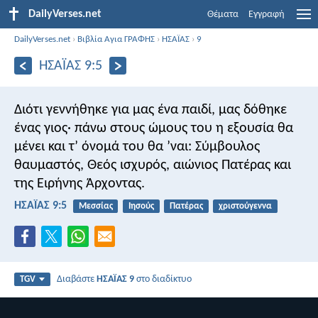
DailyVerses.net
Θέματα
Εγγραφή
DailyVerses.net
›
Βιβλία Αγια ΓΡΑΦΗΣ
›
ΗΣΑΪΑΣ
›
9
ΗΣΑΪΑΣ 9:5
Διότι γεννήθηκε για μας ένα παιδί, μας δόθηκε
ένας γιος· πάνω στους ώμους του η εξουσία θα
μένει και τ’ όνομά του θα ’ναι: Σύμβουλος
θαυμαστός, Θεός ισχυρός, αιώνιος Πατέρας και
της Ειρήνης Άρχοντας.
ΗΣΑΪΑΣ 9:5
Μεσσίας
Ιησούς
Πατέρας
χριστούγεννα
Διαβάστε
ΗΣΑΪΑΣ 9
στο διαδίκτυο
TGV