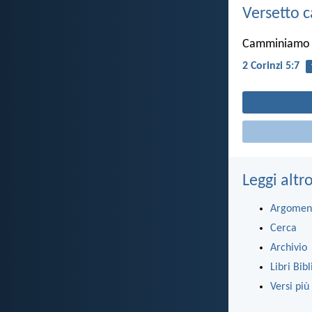
Versetto c
Camminiamo ne
2 Corinzi 5:7
Leggi altr
Argomen
Cerca
Archivio
Libri Bibl
Versi più