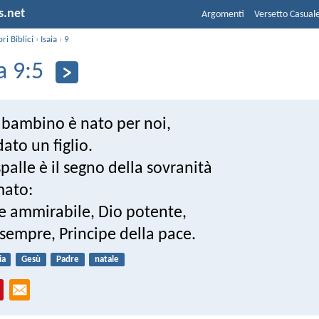
s.net
Argomenti
Versetto Casual
bri Biblici
›
Isaia
›
9
a 9:5
 bambino è nato per noi,
dato un figlio.
spalle è il segno della sovranità
mato:
re ammirabile, Dio potente,
sempre, Principe della pace.
ia
Gesù
Padre
natale