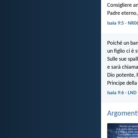
Consigliere a
Padre eterno,
Isaia 9:5 - NR0
Poiché un bam
un figlio ci è 
Sulle sue spal
e sarà chiama
Dio potente, 
Principe della
Isaia 9:6 - LND
Argomenti 