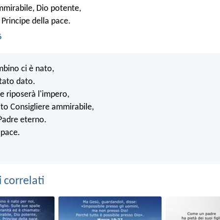
mmirabile, Dio potente,
 Principe della pace.
6
bino ci è nato,
stato dato.
le riposerà l'impero,
to Consigliere ammirabile,
Padre eterno.
 pace.
correlati