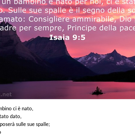
bino ci è nato,
stato dato,
iposerà sulle sue spalle;
o