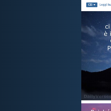
Leggi
Is
CEI