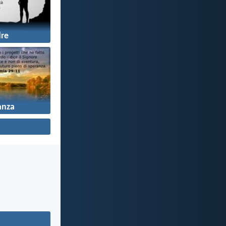
re
anza