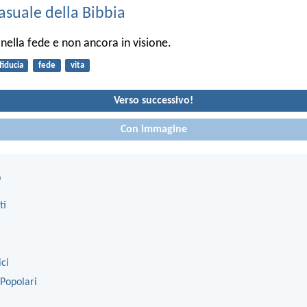
asuale della Bibbia
lla fede e non ancora in visione.
fiducia
fede
vita
Verso successivo!
Con immagine
o
ti
ici
 Popolari