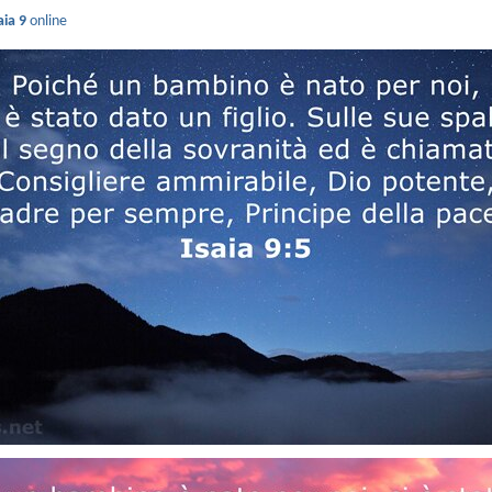
aia 9
online