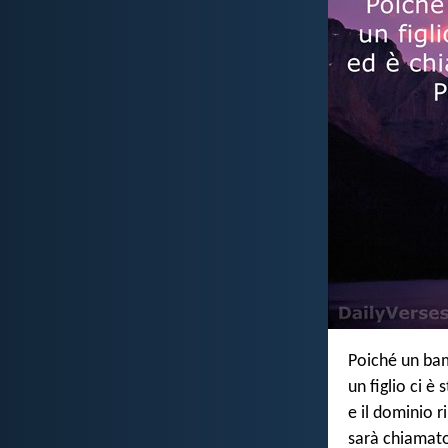
Poiché un bam
un figlio ci è 
e il dominio r
sarà chiamat