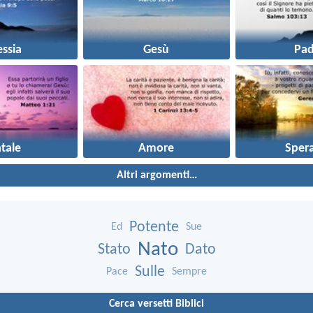
ssia
Gesù
Pad
tale
Amore
Sper
Altri argomenti…
Potente
Ed
Sue
Nato
Stato
Dato
Sulle
Pace
Sempre
Cerca versetti Biblici