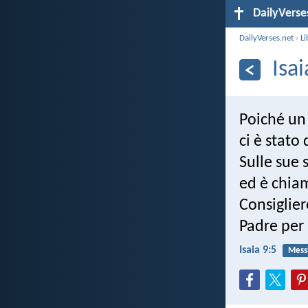
DailyVerse
DailyVerses.net
›
Li
Isai
Poiché un
ci è stato 
Sulle sue 
ed è chia
Consiglie
Padre per 
Isaia 9:5
Mess