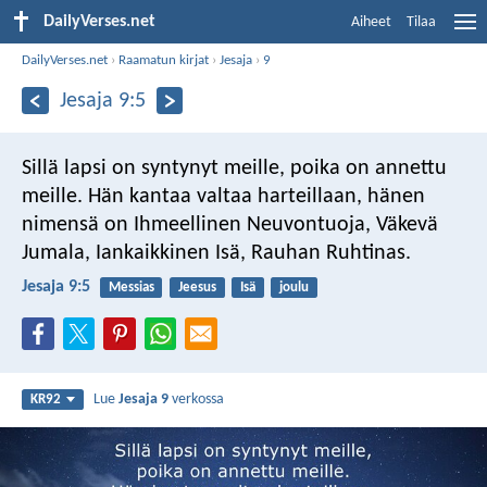
DailyVerses.net
Aiheet
Tilaa
DailyVerses.net
›
Raamatun kirjat
›
Jesaja
›
9
Jesaja 9:5
Sillä lapsi on syntynyt meille,
poika on annettu
meille.
Hän kantaa valtaa harteillaan,
hänen
nimensä on
Ihmeellinen Neuvontuoja, Väkevä
Jumala,
Iankaikkinen Isä, Rauhan Ruhtinas.
Jesaja 9:5
Messias
Jeesus
Isä
joulu
Lue
Jesaja 9
verkossa
KR92