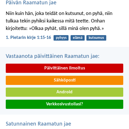
Päivän Raamatun jae
Niin kuin hän, joka teidät on kutsunut, on pyhä, niin
tulkaa tekin pyhiksi kaikessa mitä teette. Onhan
kirjoitettu: »Olkaa pyhät, sillä minä olen pyhä.»
1. Pietarin kirje 1:15-16
pyhyys
elämä
kutsumus
Vastaanota päivittäinen Raamatun jae:
Päivittäinen ilmoitus
Sähköposti
Android
Verkkosivustollasi?
Satunnainen Raamatun jae