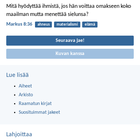
Mitä hyödyttää ihmistä, jos hän voittaa omakseen koko
maailman mutta menettää sielunsa?
Markus 8:36
ahneus
materialismi
elämä
Seuraava jae!
Kuvan kanssa
Lue lisää
Aiheet
Arkisto
Raamatun kirjat
Suosituimmat jakeet
Lahjoittaa