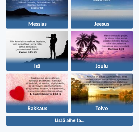
Messias
Jeesus
Isä
Joulu
Rakkaus
Toivo
Lisää aiheita…