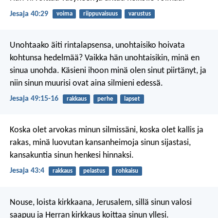
Jesaja 40:29
voima
riippuvaisuus
varustus
Unohtaako äiti rintalapsensa,
unohtaisiko hoivata
kohtunsa hedelmää?
Vaikka hän unohtaisikin,
minä en
sinua unohda.
Käsieni ihoon minä olen sinut piirtänyt,
ja
niin sinun muurisi ovat aina silmieni edessä.
Jesaja 49:15-16
rakkaus
perhe
lapset
Koska olet arvokas minun silmissäni,
koska olet kallis ja
rakas,
minä luovutan kansanheimoja sinun sijastasi,
kansakuntia sinun henkesi hinnaksi.
Jesaja 43:4
rakkaus
pelastus
rohkaisu
Nouse, loista kirkkaana, Jerusalem,
sillä sinun valosi
saapuu
ja Herran kirkkaus koittaa sinun yllesi.