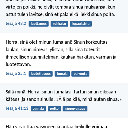
virtojen poikki, ne eivät tempaa sinua mukaansa,
kun
astut tulen lävitse, sinä et pala
eikä liekki sinua polta.
Jesaja 43:2
luottamus
rohkaisu
lupauksista
Herra, sinä olet minun Jumalani!
Sinun korkeuttasi
laulan, sinun nimeäsi ylistän,
sillä sinä toteutit
ihmeellisen suunnitelman,
kaukaa harkitun, varman ja
luotettavan.
Jesaja 25:1
luotettavuus
Jumala
palvonta
Sillä minä, Herra, sinun Jumalasi,
tartun sinun oikeaan
käteesi
ja sanon sinulle: »Älä pelkää,
minä autan sinua.»
Jesaja 41:13
Jumala
pelko
riippuvaisuus
Hän virvoittaa väsyneen
ja antaa heikolle voimaa.