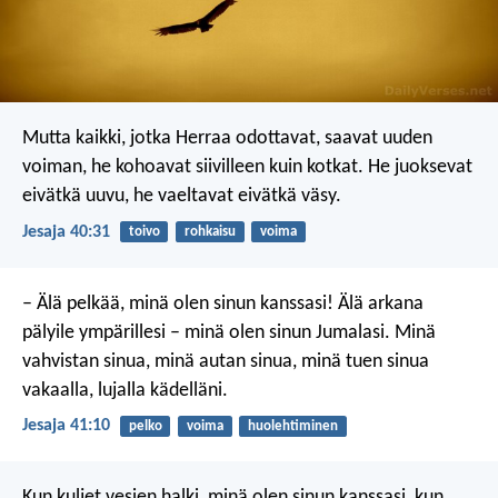
Mutta kaikki, jotka Herraa odottavat,
saavat uuden
voiman,
he kohoavat siivilleen kuin kotkat.
He juoksevat
eivätkä uuvu,
he vaeltavat eivätkä väsy.
Jesaja 40:31
toivo
rohkaisu
voima
– Älä pelkää, minä olen sinun kanssasi!
Älä arkana
pälyile ympärillesi
– minä olen sinun Jumalasi.
Minä
vahvistan sinua, minä autan sinua,
minä tuen sinua
vakaalla, lujalla kädelläni.
Jesaja 41:10
pelko
voima
huolehtiminen
Kun kuljet vesien halki, minä olen sinun kanssasi,
kun