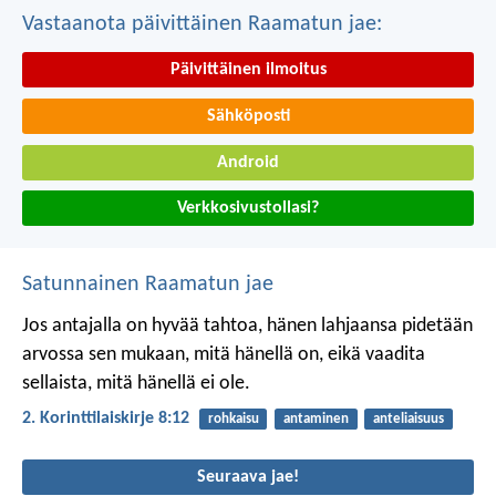
Vastaanota päivittäinen Raamatun jae:
Päivittäinen ilmoitus
Sähköposti
Android
Verkkosivustollasi?
Satunnainen Raamatun jae
Jos antajalla on hyvää tahtoa, hänen lahjaansa pidetään
arvossa sen mukaan, mitä hänellä on, eikä vaadita
sellaista, mitä hänellä ei ole.
2. Korinttilaiskirje 8:12
rohkaisu
antaminen
anteliaisuus
Seuraava jae!