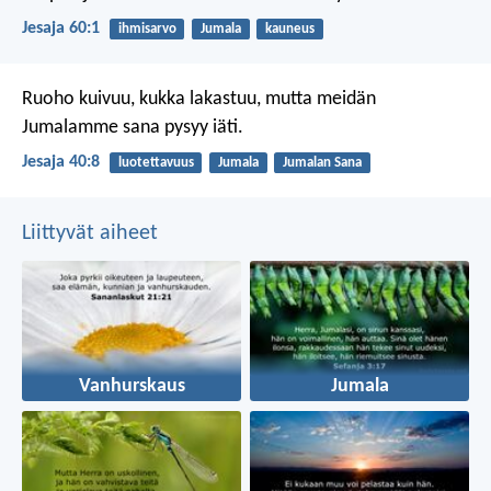
Jesaja 60:1
ihmisarvo
Jumala
kauneus
Ruoho kuivuu, kukka lakastuu,
mutta meidän
Jumalamme sana pysyy iäti.
Jesaja 40:8
luotettavuus
Jumala
Jumalan Sana
Liittyvät aiheet
Vanhurskaus
Jumala