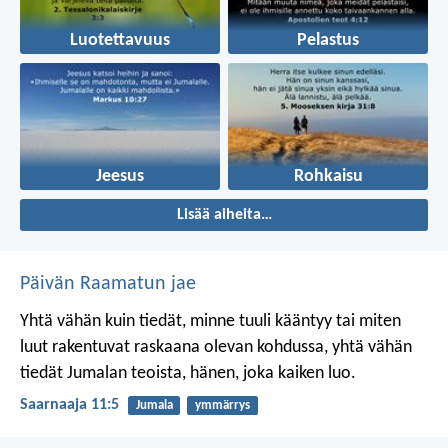
Luotettavuus
Pelastus
Jeesus
Rohkaisu
Lisää aiheita…
Päivän Raamatun jae
Yhtä vähän kuin tiedät, minne tuuli kääntyy
tai miten
luut rakentuvat raskaana olevan kohdussa,
yhtä vähän
tiedät Jumalan teoista,
hänen, joka kaiken luo.
Saarnaaja 11:5
Jumala
ymmärrys