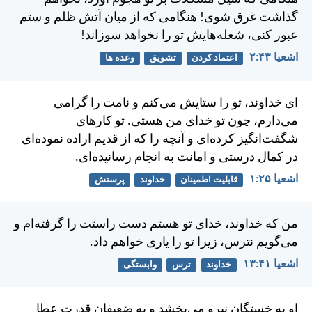
گذاشت غرق شوی! هنگامی كه از ميان آتش ظلم و ستم
عبور كنی، شعله‌هايش تو را نخواهد سوزاند!
اشعيا ۴۳:‏۲
اعتماد کردن
تشویق
وعده ها
ای خداوند، تو را ستايش می‌كنم و نامت را گرامی
می‌دارم، چون تو خدای من هستی. تو كارهای
شگفت‌انگيز كرده‌ای و آنچه را كه از قديم اراده نموده‌ای
در كمال درستی و امانت به انجام رسانيده‌ای.
اشعيا ۲۵:‏۱
قابلیت اطمینان
خداوند
پرستش
من كه خداوند، خدای تو هستم دست راستت را گرفته‌ام و
می‌گويم نترس، زيرا تو را ياری خواهم داد.
اشعيا ۴۱:‏۱۳
خداوند
ترس
وابستگی
او به خستگان نيرو می‌بخشد و به ضعيفان قدرت عطا