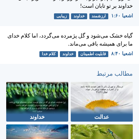
خداوند بر تو تابان است!
اشعيا ۶۰:‏۱
ارزشمند
خداوند
زیبایی
گياه خشک می‌شود و گل پژمرده می‌گردد، اما كلام خدای
ما برای هميشه باقی می‌ماند.
اشعيا ۴۰:‏۸
قابلیت اطمینان
خداوند
کلام خدا
مطالب مرتبط
عدالت
خداوند