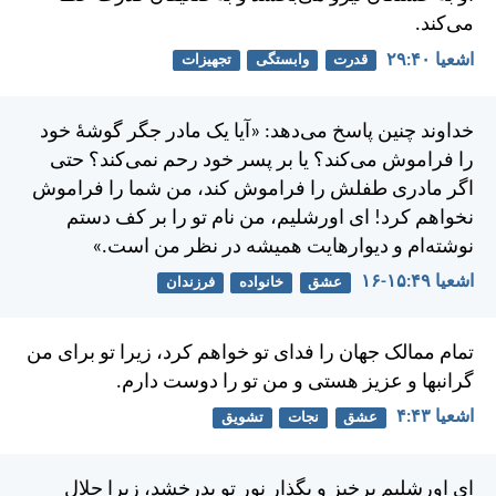
می‌كند.
اشعيا ۴۰:‏۲۹
قدرت
وابستگی
تجهیزات
خداوند چنين پاسخ می‌دهد: «آيا يک مادر جگر گوشهٔ خود
را فراموش می‌كند؟ يا بر پسر خود رحم نمی‌كند؟ حتی
اگر مادری طفلش را فراموش كند، من شما را فراموش
نخواهم كرد! ای اورشليم، من نام تو را بر كف دستم
نوشته‌ام و ديوارهايت هميشه در نظر من است.»
اشعيا ۴۹:‏۱۵-‏۱۶
عشق
خانواده
فرزندان
تمام ممالک جهان را فدای تو خواهم كرد، زيرا تو برای من
گرانبها و عزيز هستی و من تو را دوست دارم.
اشعيا ۴۳:‏۴
عشق
نجات
تشویق
ای اورشليم برخيز و بگذار نور تو بدرخشد، زيرا جلال