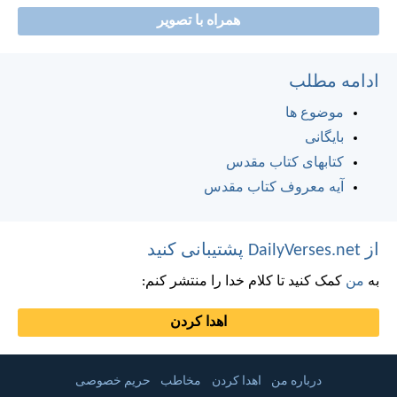
همراه با تصویر
ادامه مطلب
موضوع ها
بایگانی
کتابهای کتاب مقدس
آیه معروف کتاب مقدس
از DailyVerses.net پشتیبانی کنید
به
من
کمک کنید تا کلام خدا را منتشر کنم:
اهدا کردن
درباره من
اهدا کردن
مخاطب
حریم خصوصی