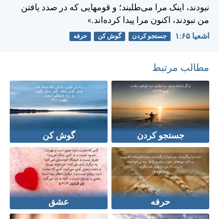
نبودند، اينک مرا می‌طلبند؛ و قومهايی كه در صدد يافتن
من نبودند، اكنون مرا پيدا كرده‌اند.»
اشعيا ۶۵:‏۱
جستجو کردن
گوش کن
حرفه
مطالب مرتبط
جستجو کردن
گوش کن
حرفه
عشق