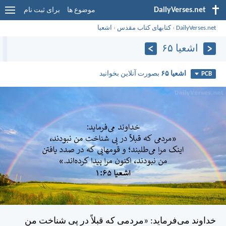
DailyVerses.net
موضوع ها
برای ثبت نام
DailyVerses.net
›
کتابهای کتاب مقدس
›
اشعيا
اشعيا ۶۵
اشعيا ۶۵
بصورت آنلاین بخوانید
PCB
خداوند می‌فرمايد: «مردمی كه قبلاً در پی شناخت من