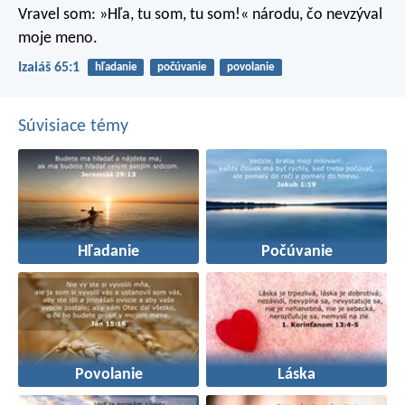
Vravel som: »Hľa, tu som, tu som!«
národu, čo nevzýval
moje meno.
Izaiáš 65:1
hľadanie
počúvanie
povolanie
Súvisiace témy
Hľadanie
Počúvanie
Povolanie
Láska