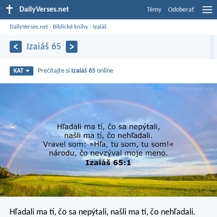
DailyVerses.net
Témy
Odoberať
DailyVerses.net
›
Biblické knihy
›
Izaiáš
Izaiáš 65
Prečítajte si
Izaiáš 65
online
KAT
Hľadali ma tí, čo sa nepýtali,
našli ma tí, čo nehľadali.