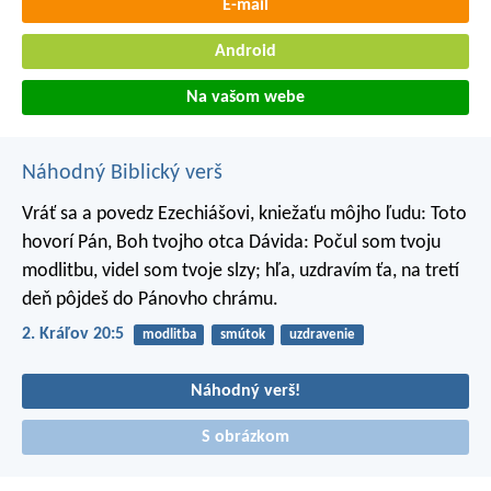
E-mail
Android
Na vašom webe
Náhodný Biblický verš
Vráť sa a povedz Ezechiášovi, kniežaťu môjho ľudu: Toto
hovorí Pán, Boh tvojho otca Dávida: Počul som tvoju
modlitbu, videl som tvoje slzy; hľa, uzdravím ťa, na tretí
deň pôjdeš do Pánovho chrámu.
2. Kráľov 20:5
modlitba
smútok
uzdravenie
Náhodný verš!
S obrázkom