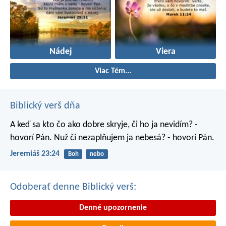
Nádej
Viera
Viac Tém...
Biblický verš dňa
A keď sa kto čo ako dobre skryje, či ho ja nevidím? -
hovorí Pán. Nuž či nezaplňujem ja nebesá? - hovorí Pán.
Jeremiáš 23:24
Boh
nebo
Odoberať denne Biblický verš:
Denné upozornenie