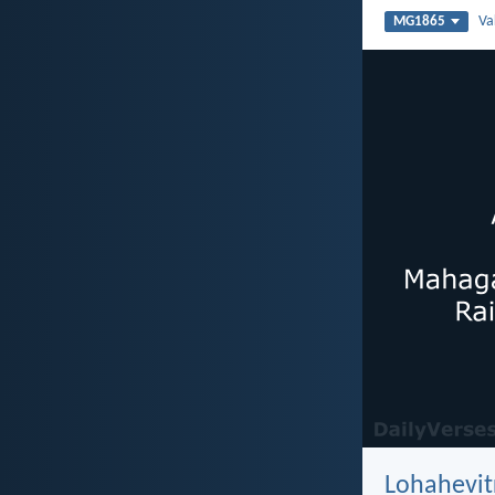
Va
MG1865
Lohahevit