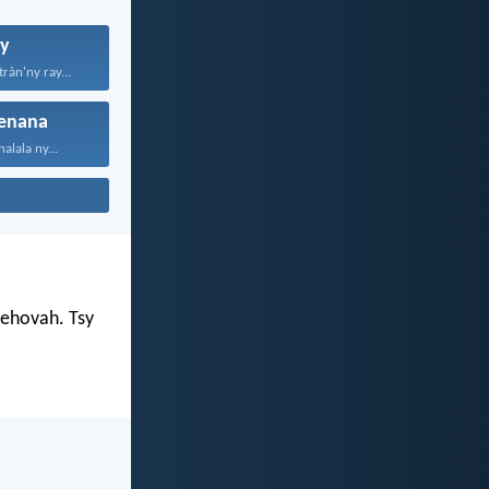
y
ràn'ny ray...
enana
alala ny...
Jehovah. Tsy