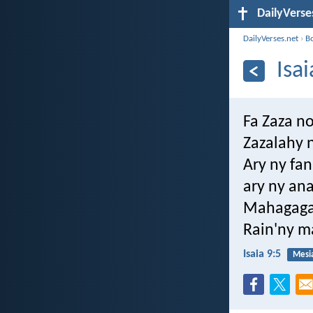
DailyVerse
DailyVerses.net
›
B
Isai
Fa Zaza no
Zazalahy 
Ary ny fa
ary ny an
Mahagaga,
Rain'ny m
Isaia 9:5
Mesi