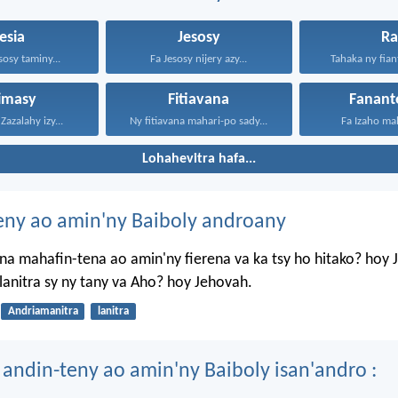
esia
Jesosy
Ra
sosy taminy...
Fa Jesosy nijery azy...
Tahaka ny fiant
simasy
Fitiavana
Fanant
Zazalahy izy...
Ny fitiavana mahari-po sady...
Fa Izaho mah
Lohahevitra hafa...
eny ao amin'ny Baiboly androany
a mahafin-tena ao amin'ny fierena va ka tsy ho hitako? hoy 
anitra sy ny tany va Aho? hoy Jehovah.
Andriamanitra
lanitra
 andin-teny ao amin'ny Baiboly isan'andro :