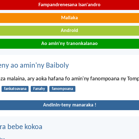
Fampandrenesana isan'andro
Mailaka
Android
Ao amin'ny tranonkalanao
eny ao amin'ny Baiboly
aza malaina, ary aoka hafana fo amin'ny fanompoana ny Tom
fankatoavana
Fanahy
fanompoana
Andinin-teny manaraka !
ra bebe kokoa