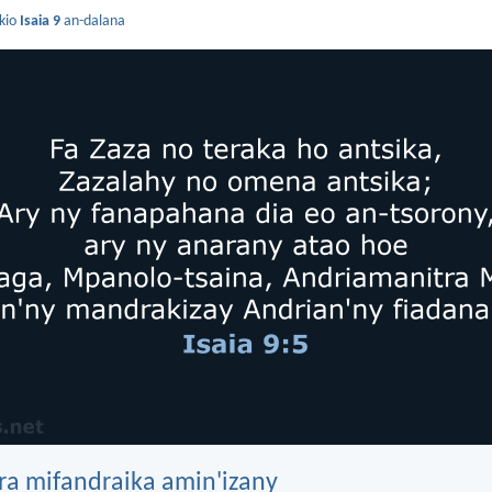
kio
Isaia 9
an-dalana
ra mifandraika amin'izany