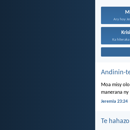
M
Ary hoy Je
Kri
Ka hiteraka 
Andinin-t
Moa misy olon
manerana ny l
Jeremia 23:24
Te hahazo