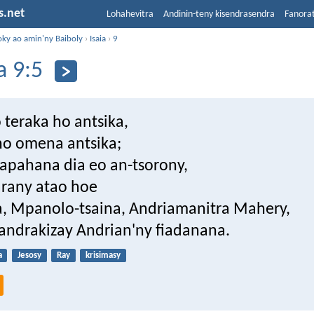
s.net
Lohahevitra
Andinin-teny kisendrasendra
Fanora
oky ao amin'ny Baiboly
›
Isaia
›
9
a 9:5
 teraka ho antsika,
no omena antsika;
napahana dia eo an-tsorony,
arany atao hoe
 Mpanolo-tsaina, Andriamanitra Mahery,
andrakizay Andrian'ny fiadanana.
a
Jesosy
Ray
krisimasy