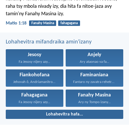
raha tsy mbola nivady izy, dia hita fa nitoe-jaza avy
tamin'ny Fanahy Masina izy.
Matio 1:18
Fanahy Masina
fahagagana
Lohahevitra mifandraika amin'izany
Jesosy
Anjely
Fa Jesosy nijery azy...
Ary ataonao va fa...
Fiankohofana
Faminaniana
Jehovah ô, Andriamanitro Hianao...
Fantaro ny zavatra rehetra...
Fahagagana
Fanahy Masina
Fa Jesosy nijery azy...
Ary ny Tompo izany...
Lohahevitra hafa...