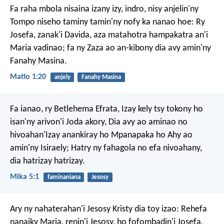
Fa raha mbola nisaina izany izy, indro, nisy anjelin'ny
Tompo niseho taminy tamin'ny nofy ka nanao hoe: Ry
Josefa, zanak'i Davida, aza matahotra hampakatra an'i
Maria vadinao; fa ny Zaza ao an-kibony dia avy amin'ny
Fanahy Masina.
Matio 1:20
anjely
Fanahy Masina
Fa ianao, ry Betlehema Efrata,
Izay kely tsy tokony ho
isan'ny arivon'i Joda akory,
Dia avy ao aminao no
hivoahan'Izay anankiray
ho Mpanapaka ho Ahy ao
amin'ny Isiraely;
Hatry ny fahagola no efa nivoahany,
dia hatrizay hatrizay.
Mika 5:1
faminaniana
Jesosy
Ary ny nahaterahan'i Jesosy Kristy dia toy izao: Rehefa
nanaiky Maria, renin'i Jesosy, ho fofombadin'i Josefa,