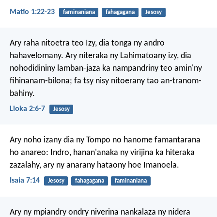
Matio 1:22-23
faminaniana
fahagagana
Jesosy
Ary raha nitoetra teo Izy, dia tonga ny andro
hahavelomany. Ary niteraka ny Lahimatoany izy, dia
nohodidininy lamban-jaza ka nampandriny teo amin'ny
fihinanam-bilona; fa tsy nisy nitoerany tao an-tranom-
bahiny.
Lioka 2:6-7
Jesosy
Ary noho izany dia ny Tompo no hanome famantarana
ho anareo: Indro, hanan'anaka ny virijina ka hiteraka
zazalahy, ary ny anarany hataony hoe Imanoela.
Isaia 7:14
Jesosy
fahagagana
faminaniana
Ary ny mpiandry ondry niverina nankalaza ny nidera