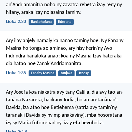
an'Andriamanitra noho ny zavatra rehetra izay reny ny
hitany, araka izay nolazaina taminy.
Lioka 2:20
fiankohofana
fiderana
Ary ilay anjely namaly ka nanao taminy hoe: Ny Fanahy
Masina ho tonga ao aminao, ary hisy herin'ny Avo
Indrindra hanaloka anao; koa ny Masina Izay hateraka
dia hatao hoe Zanak'Andriamanitra.
Lioka 1:35
Fanahy Masina
tanjaka
Jesosy
Ary Josefa koa niakatra avy tany Galilia, dia avy tao an-
tanàna Nazareta, hankany Jodia, ho ao an-tanànan'i
Davida, iza atao hoe Betlehema (satria avy tamin'ny
taranak'i Davida sy ny mpianakaviny), mba hosoratana
izy sy Maria fofom-badiny, izay efa bevohoka.