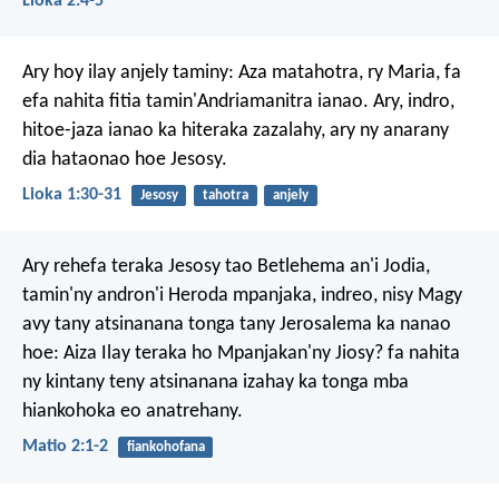
Lioka 2:4-5
Ary hoy ilay anjely taminy: Aza matahotra, ry Maria, fa
efa nahita fitia tamin'Andriamanitra ianao. Ary, indro,
hitoe-jaza ianao ka hiteraka zazalahy, ary ny anarany
dia hataonao hoe Jesosy.
Lioka 1:30-31
Jesosy
tahotra
anjely
Ary rehefa teraka Jesosy tao Betlehema an'i Jodia,
tamin'ny andron'i Heroda mpanjaka, indreo, nisy Magy
avy tany atsinanana tonga tany Jerosalema ka nanao
hoe: Aiza Ilay teraka ho Mpanjakan'ny Jiosy? fa nahita
ny kintany teny atsinanana izahay ka tonga mba
hiankohoka eo anatrehany.
Matio 2:1-2
fiankohofana