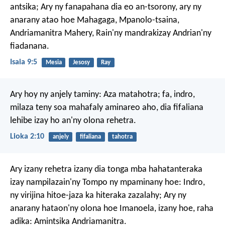
antsika;
Ary ny fanapahana dia eo an-tsorony,
ary ny
anarany atao hoe
Mahagaga, Mpanolo-tsaina,
Andriamanitra Mahery,
Rain'ny mandrakizay Andrian'ny
fiadanana.
Isaia 9:5
Mesia
Jesosy
Ray
Ary hoy ny anjely taminy: Aza matahotra; fa, indro,
milaza teny soa mahafaly aminareo aho, dia fifaliana
lehibe izay ho an'ny olona rehetra.
Lioka 2:10
anjely
fifaliana
tahotra
Ary izany rehetra izany dia tonga mba hahatanteraka
izay nampilazain'ny Tompo ny mpaminany hoe: Indro,
ny virijina hitoe-jaza ka hiteraka zazalahy; Ary ny
anarany hataon'ny olona hoe Imanoela, izany hoe, raha
adika: Amintsika Andriamanitra.