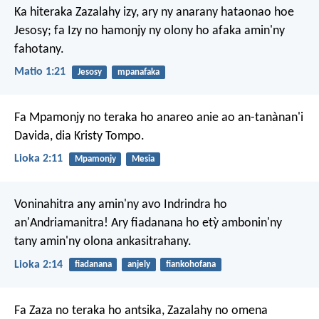
Ka hiteraka Zazalahy izy, ary ny anarany hataonao hoe
Jesosy; fa Izy no hamonjy ny olony ho afaka amin'ny
fahotany.
Matio 1:21
Jesosy
mpanafaka
Fa Mpamonjy no teraka ho anareo anie ao an-tanànan'i
Davida, dia Kristy Tompo.
Lioka 2:11
Mpamonjy
Mesia
Voninahitra any amin'ny avo Indrindra ho
an'Andriamanitra!
Ary fiadanana ho etỳ ambonin'ny
tany amin'ny olona ankasitrahany.
Lioka 2:14
fiadanana
anjely
fiankohofana
Fa Zaza no teraka ho antsika,
Zazalahy no omena