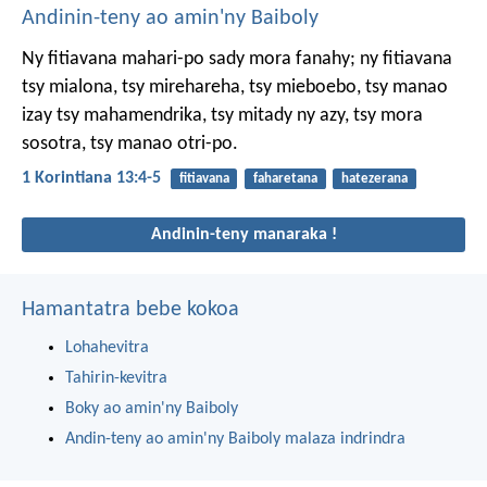
Andinin-teny ao amin'ny Baiboly
Ny fitiavana mahari-po sady mora fanahy; ny fitiavana
tsy mialona, tsy mirehareha, tsy mieboebo, tsy manao
izay tsy mahamendrika, tsy mitady ny azy, tsy mora
sosotra, tsy manao otri-po.
1 Korintiana 13:4-5
fitiavana
faharetana
hatezerana
Andinin-teny manaraka !
Hamantatra bebe kokoa
Lohahevitra
Tahirin-kevitra
Boky ao amin'ny Baiboly
Andin-teny ao amin'ny Baiboly malaza indrindra