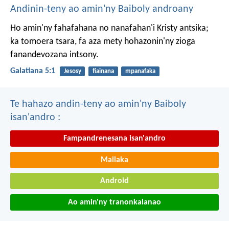
Andinin-teny ao amin'ny Baiboly androany
Ho amin'ny fahafahana no nanafahan'i Kristy antsika;
ka tomoera tsara, fa aza mety hohazonin'ny zioga
fanandevozana intsony.
Galatiana 5:1
Jesosy
fiainana
mpanafaka
Te hahazo andin-teny ao amin'ny Baiboly
isan'andro :
Fampandrenesana isan'andro
Mailaka
Android
Ao amin'ny tranonkalanao