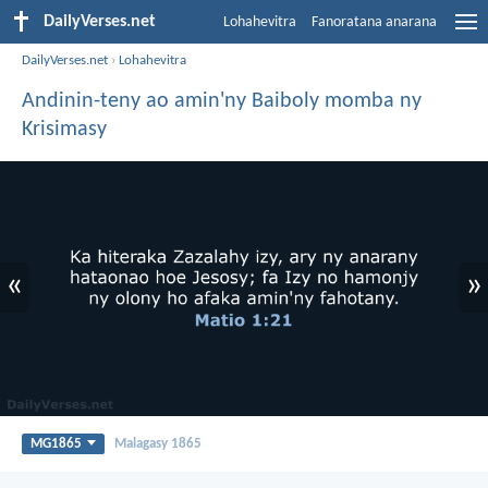
DailyVerses.net
Lohahevitra
Fanoratana anarana
DailyVerses.net
›
Lohahevitra
Andinin-teny ao amin'ny Baiboly momba ny
Krisimasy
«
»
MG1865
Malagasy 1865