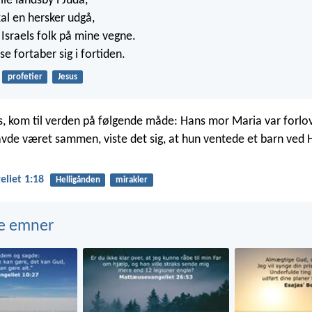
lle landsby i Juda,
kal en hersker udgå,
 Israels folk på mine vegne.
e fortaber sig i fortiden.
profetier
Jesus
s, kom til verden på følgende måde: Hans mor Maria var forlo
vde været sammen, viste det sig, at hun ventede et barn ved 
liet 1:18
Helligånden
mirakler
e emner