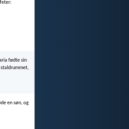
feter:
ria fødte sin
i staldrummet,
føde en søn, og