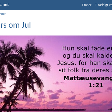
s.net
Emner
Tilfældigt v
mner
rs om Jul