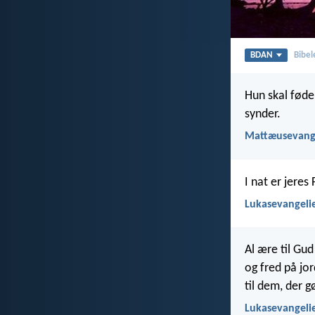
BDAN
Bibel
Hun skal føde 
synder.
Mattæusevange
I nat er jeres
Lukasevangelie
Al ære til Gud
og fred på jo
til dem, der g
Lukasevangelie