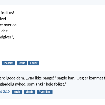
 født os!
ivet!
ke over os,
aldes:
dgiver”,
Messias
Jesus
Fader
roligede dem. „Vær ikke bange!” sagde han. „Jeg er kommet f
 glædelig nyhed, som angår hele folket.”
t 2:10
engle
glæde
frygt ikke