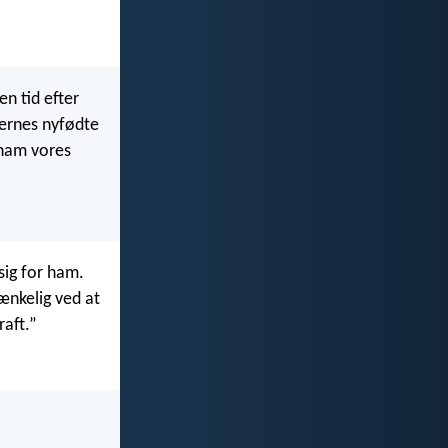
n tid efter
dernes nyfødte
 ham vores
sig for ham.
tænkelig ved at
raft.”