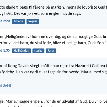
te glade tilbage til fårene på marken, imens de lovpriste Gud f
og hørt. Det var jo sket, som englen havde sagt.
t 2:20
tilbede
lovpris
e: „Helligånden vil komme over dig, og den almægtige Guds kraf
erfor vil det barn, du skal føde, blive et helligt barn, Guds Søn.”
t 1:35
Helligånden
styrke
Jesus
r af Kong Davids slægt, måtte han rejse fra Nazaret i Galilæa t
 fødeby. Han var nødt til at tage sin forlovede, Maria, med sig
t 2:4-5
e, Maria,” sagde englen, „for du er udvalgt af Gud. Du vil bliv