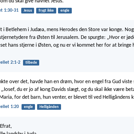
som du skal give navnet Jesus.”
t 1:30-31
Jesus
frygt ikke
engle
dt i Betlehem i Judæa, mens Herodes den Store var konge. Noge
tjernetydere fra Østen til Jerusalem. De spurgte: „Hvor er jø
 set hans stjerne i Østen, og nu er vi kommet her for at bringe
liet 2:1-2
tilbede
te over det, havde han en drøm, hvor en engel fra Gud viste 
„Josef, du er jo af kong Davids slægt, og du skal ikke være be
Maria, for det barn, hun venter, er blevet til ved Helligåndens k
liet 1:20
engle
Helligånden
Efrat,