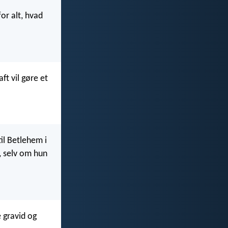
or alt, hvad
t vil gøre et
il Betlehem i
, selv om hun
e gravid og