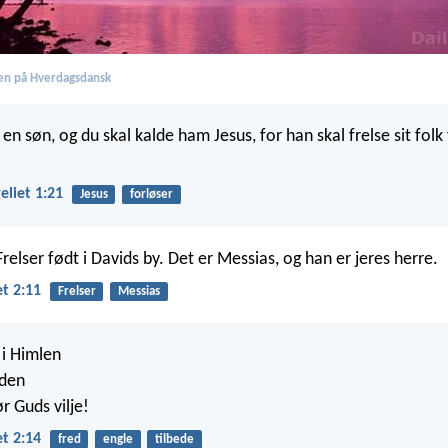
en på Hverdagsdansk
en søn, og du skal kalde ham Jesus, for han skal frelse sit folk
liet 1:21
Jesus
forløser
 Frelser født i Davids by. Det er Messias, og han er jeres herre.
t 2:11
Frelser
Messias
 i Himlen
rden
ør Guds vilje!
t 2:14
fred
engle
tilbede