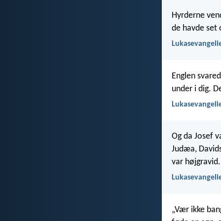
Hyrderne vend
de havde set 
Lukasevangelie
Englen svared
under i dig. D
Lukasevangelie
Og da Josef va
Judæa, Davids
var højgravid.
Lukasevangelie
„Vær ikke bang