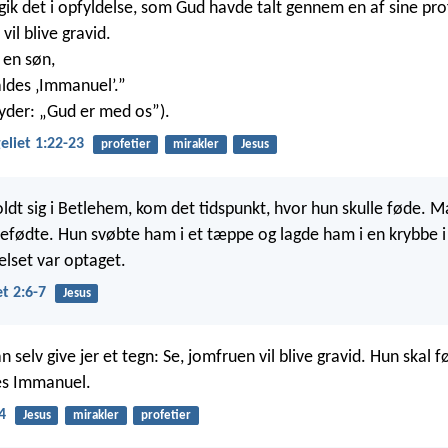
ik det i opfyldelse, som Gud havde talt gennem en af sine pro
vil blive gravid.
 en søn,
aldes ‚Immanuel’.”
yder: „Gud er med os”).
liet 1:22-23
profetier
mirakler
Jesus
dt sig i Betlehem, kom det tidspunkt, hvor hun skulle føde. Ma
tefødte. Hun svøbte ham i et tæppe og lagde ham i en krybbe 
lset var optaget.
t 2:6-7
Jesus
an selv give jer et tegn: Se, jomfruen vil blive gravid. Hun skal 
es Immanuel.
4
Jesus
mirakler
profetier