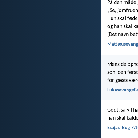
På den måde g
„Se, jomfruen 
Hun skal føde
og han skal k
(Det navn bet
Mattæusevange
Mens de ophol
søn, den førs
for gæstevære
Lukasevangelie
Godt, så vil h
han skal kald
Esajasʼ Bog 7:1