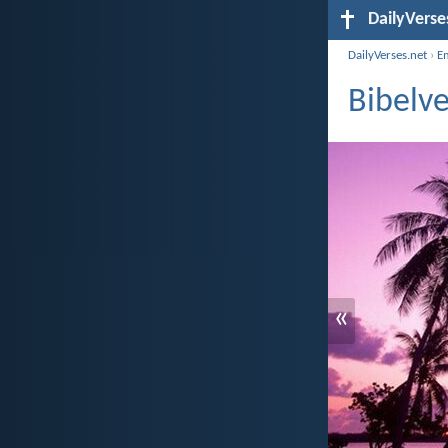
DailyVerse
DailyVerses.net
›
E
Bibelve
«