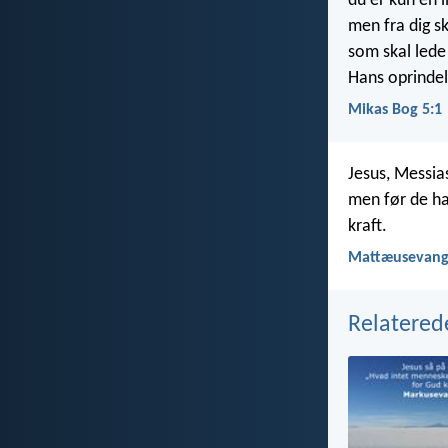
du er kun en li
men fra dig s
som skal lede
Hans oprindels
Mikas Bog 5:1
Jesus, Messia
men før de ha
kraft.
Mattæusevange
Relatered