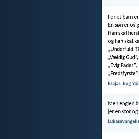
For et barn er
En søn er os g
Han skal hers
og han skal k
„Underfuld Rå
„Vældig Gud”,
„Evig Fader”,
„Fredsfyrste”.
Esajasʼ Bog 9:5
Men englen be
jer en stor og
Lukasevangelie