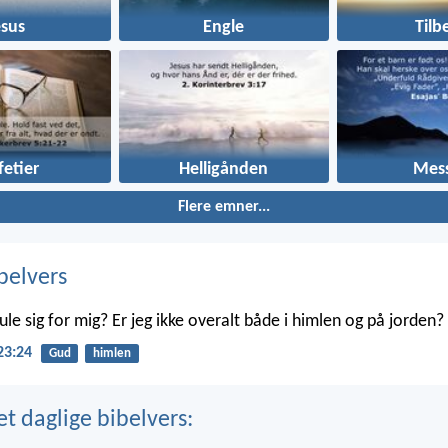
esus
Engle
Tilb
fetier
Helligånden
Mess
Flere emner...
belvers
le sig for mig? Er jeg ikke overalt både i himlen og på jorden?
23:24
Gud
himlen
t daglige bibelvers: