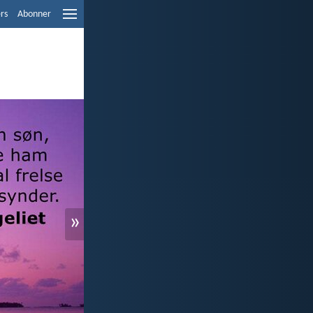
ers
Abonner
»