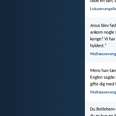
føde en søn, 
Lukasevangelie
Jesus blev fø
ankom nogle s
konge? Vi har
hyldest.”
Mattæusevange
Mens han tænk
Englen sagde: 
gifte dig med 
Mattæusevange
Du Betlehem-