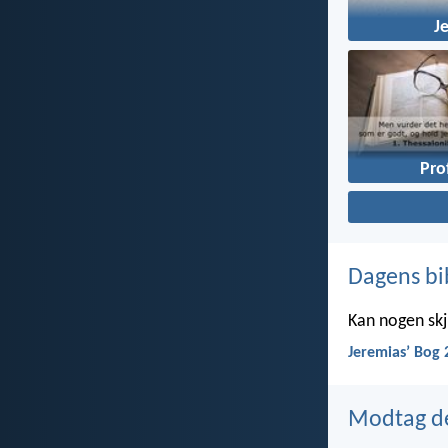
J
Pro
Dagens bi
Kan nogen skju
Jeremiasʼ Bog 
Modtag de