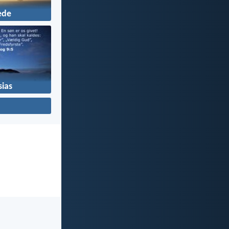
ede
ias