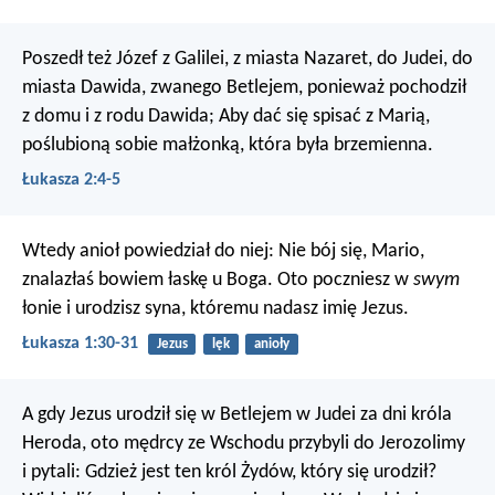
Poszedł też Józef z Galilei, z miasta Nazaret, do Judei, do
miasta Dawida, zwanego Betlejem, ponieważ pochodził
z domu i z rodu Dawida; Aby dać się spisać z Marią,
poślubioną sobie małżonką, która była brzemienna.
Łukasza 2:4-5
Wtedy anioł powiedział do niej: Nie bój się, Mario,
znalazłaś bowiem łaskę u Boga. Oto poczniesz w
swym
łonie i urodzisz syna, któremu nadasz imię Jezus.
Łukasza 1:30-31
Jezus
lęk
anioły
A gdy Jezus urodził się w Betlejem w Judei za dni króla
Heroda, oto mędrcy ze Wschodu przybyli do Jerozolimy
i pytali: Gdzież jest ten król Żydów, który się urodził?