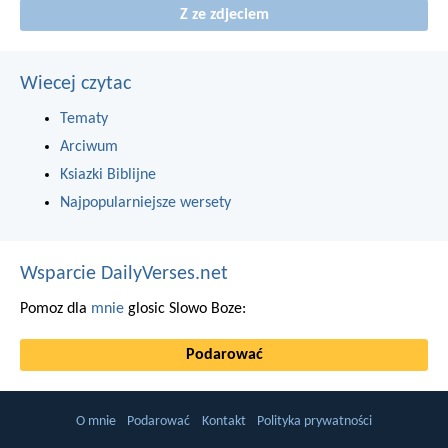
Z ze zdjeciem
Wiecej czytac
Tematy
Arciwum
Ksiazki Biblijne
Najpopularniejsze wersety
Wsparcie DailyVerses.net
Pomoz dla
mnie
glosic Slowo Boze:
Podarować
O mnie
Podarować
Kontakt
Polityka prywatności