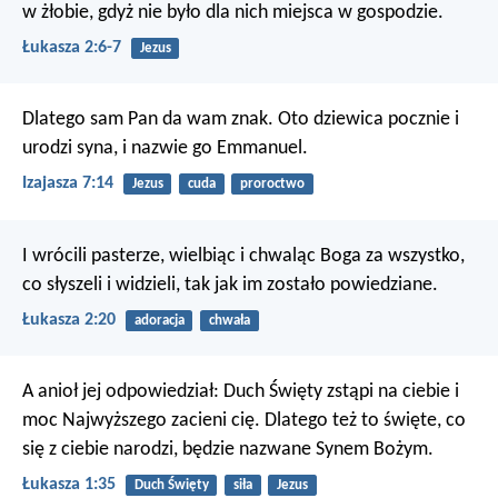
w żłobie, gdyż nie było dla nich miejsca w gospodzie.
Łukasza 2:6-7
Jezus
Dlatego sam Pan da wam znak. Oto dziewica pocznie i
urodzi syna, i nazwie go Emmanuel.
Izajasza 7:14
Jezus
cuda
proroctwo
I wrócili pasterze, wielbiąc i chwaląc Boga za wszystko,
co słyszeli i widzieli, tak jak im zostało powiedziane.
Łukasza 2:20
adoracja
chwała
A anioł jej odpowiedział: Duch Święty zstąpi na ciebie i
moc Najwyższego zacieni cię. Dlatego też to święte, co
się z ciebie narodzi, będzie nazwane Synem Bożym.
Łukasza 1:35
Duch Święty
siła
Jezus