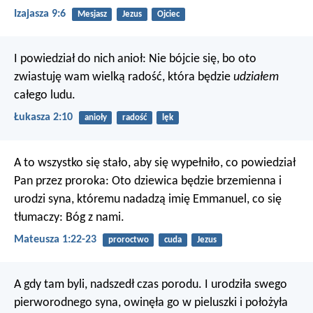
Izajasza 9:6
Mesjasz
Jezus
Ojciec
I powiedział do nich anioł: Nie bójcie się, bo oto
zwiastuję wam wielką radość, która będzie
udziałem
całego ludu.
Łukasza 2:10
anioły
radość
lęk
A to wszystko się stało, aby się wypełniło, co powiedział
Pan przez proroka: Oto dziewica będzie brzemienna i
urodzi syna, któremu nadadzą imię Emmanuel, co się
tłumaczy: Bóg z nami.
Mateusza 1:22-23
proroctwo
cuda
Jezus
A gdy tam byli, nadszedł czas porodu. I urodziła swego
pierworodnego syna, owinęła go w pieluszki i położyła