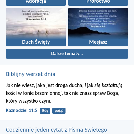
Adoracja
Proroctwo
Duch Święty
Mesjasz
Dalsze tematy...
Biblijny werset dnia
Jak nie wiesz, jaka jest droga ducha,
i
jak
się kształtują
kości w łonie brzemiennej, tak nie znasz spraw Boga,
który wszystko czyni.
Kaznodziei 11:5
Bóg
pojąć
Codziennie jeden cytat z Pisma Swietego