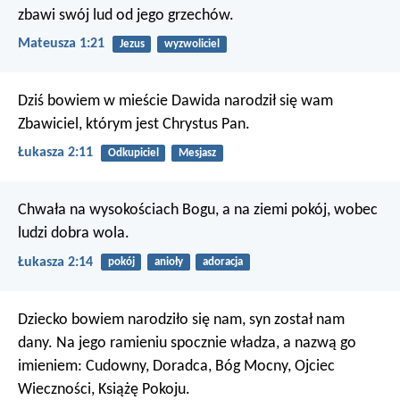
zbawi swój lud od jego grzechów.
Mateusza 1:21
Jezus
wyzwoliciel
Dziś bowiem w mieście Dawida narodził się wam
Zbawiciel, którym jest Chrystus Pan.
Łukasza 2:11
Odkupiciel
Mesjasz
Chwała na wysokościach Bogu,
a na ziemi pokój, wobec
ludzi dobra wola.
Łukasza 2:14
pokój
anioły
adoracja
Dziecko bowiem narodziło się nam,
syn został nam
dany.
Na jego ramieniu spocznie władza,
a nazwą go
imieniem:
Cudowny, Doradca, Bóg Mocny,
Ojciec
Wieczności, Książę Pokoju.