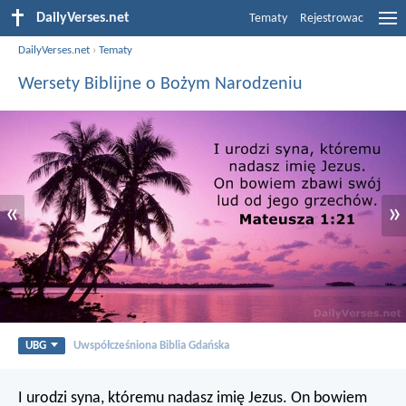
DailyVerses.net
Tematy
Rejestrowac
DailyVerses.net
›
Tematy
Wersety Biblijne o Bożym Narodzeniu
«
»
UBG
Uwspółcześniona Biblia Gdańska
I urodzi syna, któremu nadasz imię Jezus. On bowiem