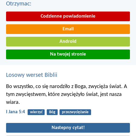
Otrzymac:
Codzienne powiadomienie
Email
Android
Na twojej stronie
Losowy werset Biblii
Bo wszystko, co się narodziło z Boga, zwycięża świat. A
tym zwycięstwem, które zwyciężyło świat, jest nasza
wiara.
I Jana 5:4
wierzyć
Bóg
przezwyciężanie
Nastepny cytat!