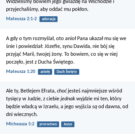
Widzieliśmy bowiem jego gwiazdę na Wschodzie i
przyjechaliśmy, aby oddać mu pokłon.
Mateusza 2:1-2
adoracja
A gdy o tym rozmyślał, oto anioł Pana ukazał mu się we
śnie i powiedział: Józefie, synu Dawida, nie bój się
przyjąć Marii, twojej żony. To bowiem, co się w niej
poczęło, jest z Ducha Świętego.
Mateusza 1:20
anioły
Duch Święty
Ale ty, Betlejem Efrata,
choć
jesteś najmniejsze wśród
tysięcy w Judzie, z ciebie
jednak
wyjdzie mi ten, który
będzie władcą w Izraelu, a jego wyjścia
są
od dawna, od
dni wiecznych.
Micheasza 5:2
proroctwo
Jezus