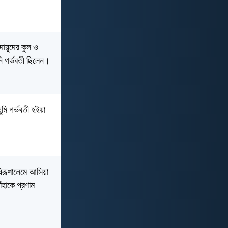
ায়ূদের কুল ও
নি গর্ভবতী ছিলেন।
মি গর্ভবতী হইয়া
যিরূশালেমে আসিয়া
ঁহাকে প্রণাম