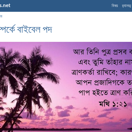
s.net
বিষয়
র‌্যানড্
ষয়
্পর্কে বাইবেল পদ