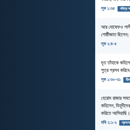
লূক ১:৩৫
পবিত্র আ
আর যোষেফও গালীল
গোষ্ঠীজাত ছিলেন; 
লূক ২:৪-৫
দূত তাঁহাকে কহিল
পুত্র প্রসব করিবে
লূক ১:৩০-৩১
যীশু
হেরোদ রাজার সময়ে
কহিলেন, যিহূদীদের
করিতে আসিয়াছি
মথি ২:১-২
প্রশংস