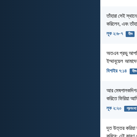
তাঁহারা সেই স্থ
করিলেন, এবং তাঁহ
লূক ২:৬-৭
যীশু
অতএব প্রভু আপনি 
ইম্মানূয়েল
আমাদের
যিশাইয় ৭:১৪
যীশু
আর মেষপালকদিগকে
করিতে ফিরিয়া আ
লূক ২:২০
প্রশংসা
দূত উত্তর করিয়া 
করিবে; এই কারণ যে