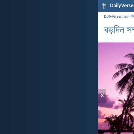
DailyVerse
DailyVerses.net
›
বি
বড়দিন সম
«