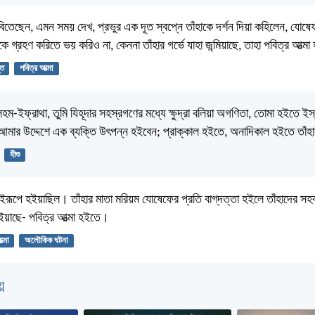
তেছেন, এমন সময় দেখ, প্রভুর এক দূত স্বপ্নে তাঁহাকে দর্শন দিয়া কহিলেন, যোষেফ
মকে গ্রহণ করিতে ভয় করিও না, কেননা তাঁহার গর্ভে যাহা জন্মিয়াছে, তাহা পবিত্র আত
ূত
পবিত্র আত্মা
হম-ইফ্রাথা, তুমি যিহূদার সহস্রগণের মধ্যে ক্ষুদ্রা বলিয়া অগণিতা, তোমা হইতে ইস
 আমার উদ্দেশে এক ব্যক্তি উৎপন্ন হইবেন; প্রাক্কাল হইতে, অনাদিকাল হইতে তাঁ
যীশু
্ম এইরূপে হইয়াছিল। তাঁহার মাতা মরিয়ম যোষেফের প্রতি বাগ্‌দত্তা হইলে তাঁহাদের সহবা
 হইয়াছে- পবিত্র আত্মা হইতে।
ত্মা
অলৌকিক ঘটনা
়