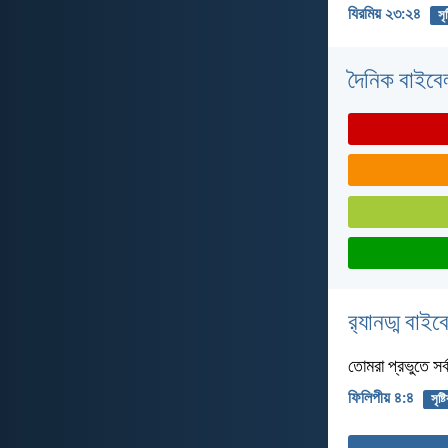
যিরমিয় ২৩:২৪
সৃষ
দৈনিক বাইবে
র‌্যানড্ম বাই
তোমরা প্রভুতে সর
ফিলিপীয় ৪:৪
সৃষ্ট