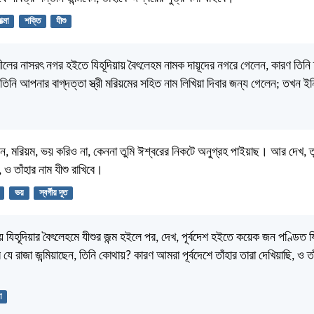
ত্মা
শক্তি
যীশু
ের নাসরৎ নগর হইতে যিহূদিয়ায় বৈৎলেহম নামক দায়ূদের নগরে গেলেন, কারণ তিনি দ
তিনি আপনার বাগ্‌দত্তা স্ত্রী মরিয়মের সহিত নাম লিখিয়া দিবার জন্য গেলেন; তখন ই
েন, মরিয়ম, ভয় করিও না, কেননা তুমি ঈশ্বরের নিকটে অনুগ্রহ পাইয়াছ। আর দেখ, তু
, ও তাঁহার নাম যীশু রাখিবে।
ভয়
স্বর্গীয় দূত
 যিহূদিয়ার বৈৎলেহমে যীশুর জন্ম হইলে পর, দেখ, পূর্বদেশ হইতে কয়েক জন পণ্ডিত 
 যে রাজা জন্মিয়াছেন, তিনি কোথায়? কারণ আমরা পূর্বদেশে তাঁহার তারা দেখিয়াছি, ও তা
।
া