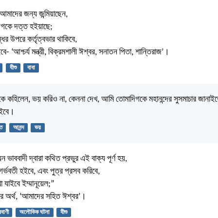
আমাদের জন্য জন্মিয়াছেন,
িগকে দত্ত হইয়াছে;
ের উপরে কর্তৃত্বভার থাকিবে,
বে- ‘আশ্চর্য মন্ত্রী, বিক্রমশালী ঈশ্বর, সনাতন পিতা, শান্তিরাজ’।
যীশু
বাবা
ে কহিলেন, ভয় করিও না, কেননা দেখ, আমি তোমাদিগকে মহানন্দের সুসমাচার জানাইত
হইবে।
ূত
আনন্দ
ভয়
ভাববাদী দ্বারা কথিত প্রভুর এই বাক্য পূর্ণ হয়,
গর্ভবতী হইবে, এবং পুত্র প্রসব করিবে,
া যাইবে ইম্মানূয়েল;”
ার অর্থ, ‘আমাদের সহিত ঈশ্বর’।
বাণী
অলৌকিক ঘটনা
যীশু