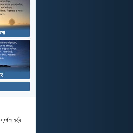
ংসা
ীহ
বর্গ ও মর্ত্য