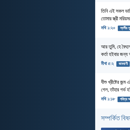
তিনি এই সকল ভাবি
তোমার স্ত্রী মরিয়
মথি ১:২০
স্বর্গীয় দ
আর তুমি, হে বৈৎলে
কর্তা হইবার জন্য
মীখা ৫:২
ভাববাণী
যীশু খ্রীষ্টের জন
গেল, তাঁহার গর্ভ
মথি ১:১৮
পবিত্র আ
সম্পর্কিত বিষয