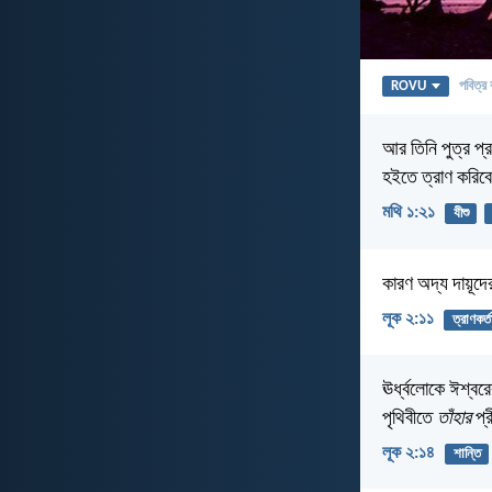
ROVU
পবিত্র 
আর তিনি পুত্র প্র
হইতে ত্রাণ করিব
মথি ১:২১
যীশু
কারণ অদ্য দায়ূদের
লূক ২:১১
ত্রাণকর্ত
ঊর্ধ্বলোকে ঈশ্বরে
পৃথিবীতে
তাঁহার
প্র
লূক ২:১৪
শান্তি