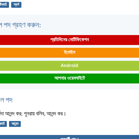
্টিকর্তা
স্বর্গ
ল পদ গ্রহণ করুন:
প্রতিদিনের নোটিফিকেশন
ইমেইল
Android
আপনার ওয়েবসাইটে
বেল পদ
্বদা আনন্দ কর; পুনরায় বলিব, আনন্দ কর।
িকর্তা
আনন্দ