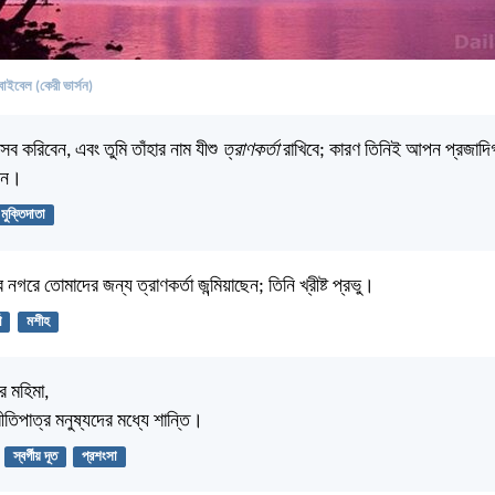
বাইবেল (কেরী ভার্সন)
সব করিবেন, এবং তুমি তাঁহার নাম যীশু
ত্রাণকর্তা
রাখিবে; কারণ তিনিই আপন প্রজাদি
েন।
মুক্তিদাতা
 নগরে তোমাদের জন্য ত্রাণকর্তা জন্মিয়াছেন; তিনি খ্রীষ্ট প্রভু।
া
মশীহ
র মহিমা,
ীতিপাত্র মনুষ্যদের মধ্যে শান্তি।
স্বর্গীয় দূত
প্রশংসা