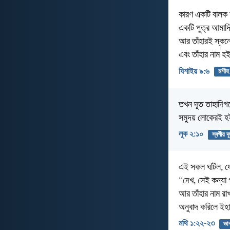
কারণ একটি বালক 
একটি পুত্র আমাদ
আর তাঁহারই স্কন্ধ
এবং তাঁহার নাম হই
যিশাইয় ৯:৬
মশীহ
তখন দূত তাহাদিগক
সমুদয় লোকেরই 
লূক ২:১০
স্বর্গীয় দ
এই সকল ঘটিল, যেন 
‘‘দেখ, সেই কন্যা 
আর তাঁহার নাম রাখ
অনুবাদ করিলে ইহ
মথি ১:২২-২৩
ভাব