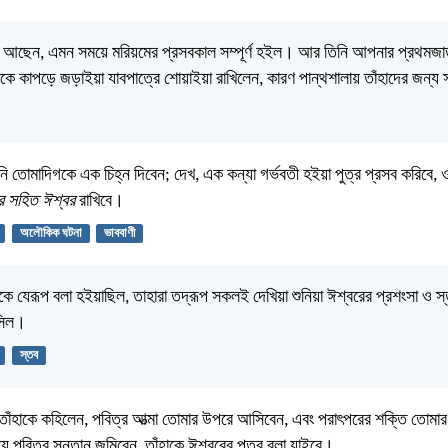
ানে আছেন, এমন সময়ে মরিয়মের প্রসবকাল সম্পূর্ণ হইল। আর তিনি আপনার প্রথমজাত
াকে কাপড়ে জড়াইয়া যাবপাত্রে শোয়াইয়া রাখিলেন, কারণ পান্থশালায় তাঁহাদের জন্য 
তোমাদিগকে এক চিহ্ন দিবেন; দেখ, এক কন্যা গর্ভবতী হইয়া পুত্র প্রসব করিবে, ও
 সহিত ঈশ্বর
রাখিবে।
অলৌকিক ঘটনা
ভাববাণী
 যেরূপ বলা হইয়াছিল, তাহারা তদ্রূপ সকলই দেখিয়া শুনিয়া ঈশ্বরের প্রশংসা ও স
সিল।
স্তব
তাঁহাকে কহিলেন, পবিত্র আত্মা তোমার উপরে আসিবেন, এবং পরাৎপরের শক্তি তোমার
 পবিত্র সন্তান জন্মিবেন, তাঁহাকে ঈশ্বরের পুত্র বলা যাইবে।