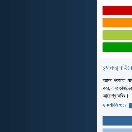
র‌্যানড্ম বাই
আমার প্রজারা, যা
করে, এবং তাহাদের
আরোগ্য করিব।
২ বংশাবলি ৭:১৪