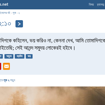
s.net
বিষয়
র‌্যানড্
ইবেলের বই
›
লূক
›
২
২:১০
াদিগকে কহিলেন, ভয় করিও না, কেননা দেখ, আমি তোমাদিগকে 
নাইতেছি; সেই আনন্দ সমুদয় লোকেরই হইবে।
ূত
আনন্দ
বড়দিন
ভয়
ইনে
লূক ২
পড়ুন