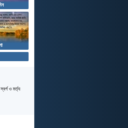
দিন
া
বর্গ ও মর্ত্য