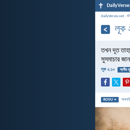
DailyVerse
DailyVerses.net
›
বা
লূক 
তখন দূত তাহ
সুসমাচার জা
লূক ২:১০
স্বর্গীয় দ
অনলা
ROVU