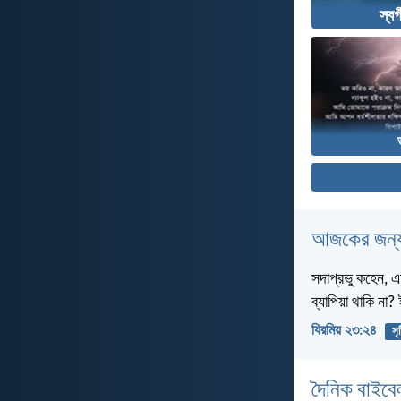
স্বর
আজকের জন্য
সদাপ্রভু কহেন, এ
ব্যাপিয়া থাকি না
যিরমিয় ২৩:২৪
সৃষ
দৈনিক বাইবে