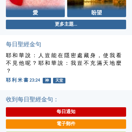
愛
盼望
更多主題...
每日聖經金句
耶 和 華 說 ： 人 豈 能 在 隱 密 處 藏 身 ， 使 我 看
不 見 他 呢 ？ 耶 和 華 說 ： 我 豈 不 充 滿 天 地 麼
？
耶 利 米 書 23:24
神
天堂
收到每日聖經金句：
每日通知
電子郵件