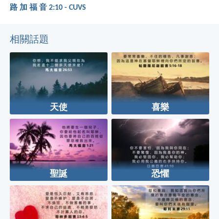
路 加 福 音 2:10 - CUVS
相關話題
天使
喜樂
聖誕
恐懼