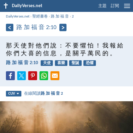
DailyVerses.net
主題
訂閱
DailyVerses.net
›
聖經書卷
›
路 加 福 音
›
2
路 加 福 音 2:10
那 天 使 對 他 們 說 ： 不 要 懼 怕 ！ 我 報 給
你 們 大 喜 的 信 息 ， 是 關 乎 萬 民 的 。
路 加 福 音 2:10
天使
喜樂
聖誕
恐懼
在線閱讀
路 加 福 音 2
CUV