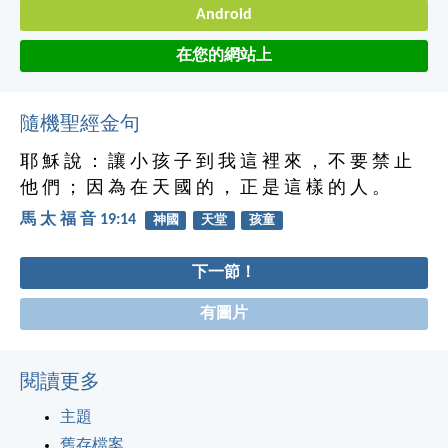
Android
在您的網站上
隨機聖經金句
耶 穌 說 ： 讓 小 孩 子 到 我 這 裡 來 ， 不 要 禁 止
他 們 ； 因 為 在 天 國 的 ， 正 是 這 樣 的 人 。
馬 太 福 音 19:14
神國
天堂
孩童
下一節！
有圖片
閱讀更多
主題
舊存檔案