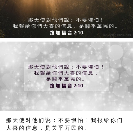
那 天 使 对 他 们 说 ： 不 要 惧 怕 ！ 我 报 给 你 们
大 喜 的 信 息 ， 是 关 乎 万 民 的 。