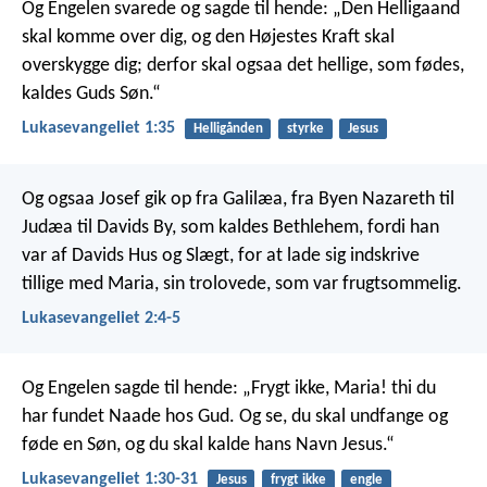
Og Engelen svarede og sagde til hende: „Den Helligaand
skal komme over dig, og den Højestes Kraft skal
overskygge dig; derfor skal ogsaa det hellige, som fødes,
kaldes Guds Søn.“
Lukasevangeliet 1:35
Helligånden
styrke
Jesus
Og ogsaa Josef gik op fra Galilæa, fra Byen Nazareth til
Judæa til Davids By, som kaldes Bethlehem, fordi han
var af Davids Hus og Slægt, for at lade sig indskrive
tillige med Maria, sin trolovede, som var frugtsommelig.
Lukasevangeliet 2:4-5
Og Engelen sagde til hende: „Frygt ikke, Maria! thi du
har fundet Naade hos Gud. Og se, du skal undfange og
føde en Søn, og du skal kalde hans Navn Jesus.“
Lukasevangeliet 1:30-31
Jesus
frygt ikke
engle