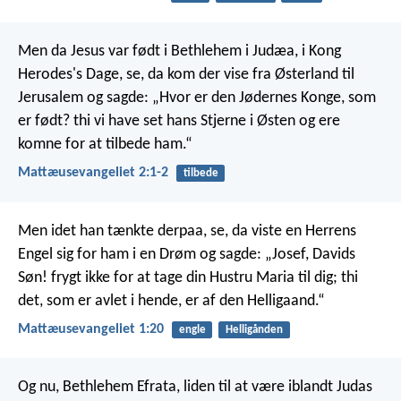
Men da Jesus var født i Bethlehem i Judæa, i Kong
Herodes's Dage, se, da kom der vise fra Østerland til
Jerusalem og sagde: „Hvor er den Jødernes Konge, som
er født? thi vi have set hans Stjerne i Østen og ere
komne for at tilbede ham.“
Mattæusevangeliet 2:1-2
tilbede
Men idet han tænkte derpaa, se, da viste en Herrens
Engel sig for ham i en Drøm og sagde: „Josef, Davids
Søn! frygt ikke for at tage din Hustru Maria til dig; thi
det, som er avlet i hende, er af den Helligaand.“
Mattæusevangeliet 1:20
engle
Helligånden
Og nu, Bethlehem Efrata, liden til at være iblandt Judas