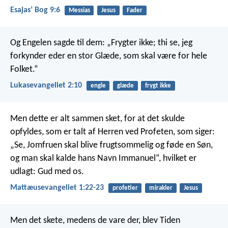
Esajasʼ Bog 9:6
Messias
Jesus
Fader
Og Engelen sagde til dem: „Frygter ikke; thi se, jeg
forkynder eder en stor Glæde, som skal være for hele
Folket.“
Lukasevangeliet 2:10
engle
glæde
frygt ikke
Men dette er alt sammen sket, for at det skulde
opfyldes, som er talt af Herren ved Profeten, som siger:
„Se, Jomfruen skal blive frugtsommelig og føde en Søn,
og man skal kalde hans Navn Immanuel“, hvilket er
udlagt: Gud med os.
Mattæusevangeliet 1:22-23
profetier
mirakler
Jesus
Men det skete, medens de vare der, blev Tiden