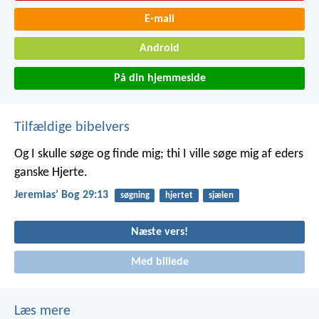
E-mail
Android
På din hjemmeside
Tilfældige bibelvers
Og I skulle søge og finde mig; thi I ville søge mig af eders
ganske Hjerte.
Jeremiasʼ Bog 29:13
søgning
hjertet
sjælen
Næste vers!
Med billede
Læs mere