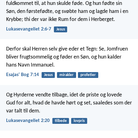
fuldkommet til, at hun skulde føde. Og hun fødte sin
Søn, den førstefødte, og svøbte ham og lagde ham i en
Krybbe; thi der var ikke Rum for dem i Herberget.
Lukasevangeliet 2:6-7
Jesus
Derfor skal Herren selv give eder et Tegn: Se, Jomfruen
bliver frugtsommelig og føder en Søn, og hun kalder
hans Navn Immanuel.
Esajasʼ Bog 7:14
Jesus
mirakler
profetier
Og Hyrderne vendte tilbage, idet de priste og lovede
Gud for alt, hvad de havde hørt og set, saaledes som der
var talt til dem.
Lukasevangeliet 2:20
tilbede
lovpris