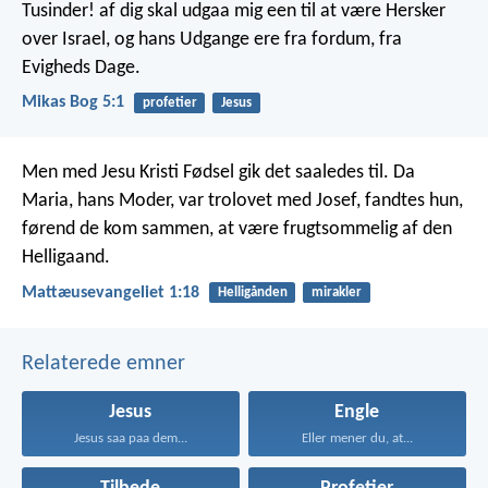
Tusinder! af dig skal udgaa mig een til at være Hersker
over Israel, og hans Udgange ere fra fordum, fra
Evigheds Dage.
Mikas Bog 5:1
profetier
Jesus
Men med Jesu Kristi Fødsel gik det saaledes til. Da
Maria, hans Moder, var trolovet med Josef, fandtes hun,
førend de kom sammen, at være frugtsommelig af den
Helligaand.
Mattæusevangeliet 1:18
Helligånden
mirakler
Relaterede emner
Jesus
Engle
Jesus saa paa dem...
Eller mener du, at...