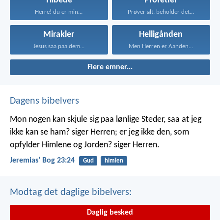
Tilbede
Profetier
Herre! du er min...
Prøver alt, beholder det...
Mirakler
Helligånden
Jesus saa paa dem...
Men Herren er Aanden...
Flere emner...
Dagens bibelvers
Mon nogen kan skjule sig paa lønlige Steder, saa at jeg
ikke kan se ham? siger Herren; er jeg ikke den, som
opfylder Himlene og Jorden? siger Herren.
Jeremiasʼ Bog 23:24
Gud
himlen
Modtag det daglige bibelvers:
Daglig besked