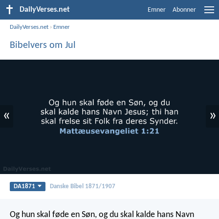
DailyVerses.net
Emner
Abonner
DailyVerses.net
›
Emner
Bibelvers om Jul
«
»
DA1871
Danske Bibel 1871/1907
Og hun skal føde en Søn, og du skal kalde hans Navn