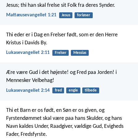
Jesus; thi han skal frelse sit Folk fra deres Synder.
Mattæusevangeliet 1:21
Jesus
forløser
Thi eder er i Dag en Frelser født, som er den Herre
Kristus i Davids By.
Lukasevangeliet 2:11
Frelser
Messias
Ære være Gud i det højeste!
og Fred paa Jorden!
i
Mennesker Velbehag!
Lukasevangeliet 2:14
fred
engle
tilbede
Thi et Barn er os født,
en Søn er os given,
og
Fyrstendømmet skal være paa hans Skulder,
og hans
Navn kaldes Under,
Raadgiver, vældige Gud,
Evigheds
Fader, Fredsfyrste.