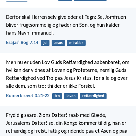
relationer
Derfor skal Herren selv give eder et Tegn: Se, Jomfruen
bliver frugtsommelig og føder en Søn, og hun kalder
hans Navn Immanuel.
Esajasʼ Bog 7:14
jul
Jesus
mirakler
Men nu er uden Lov Guds Retfærdighed aabenbaret, om
hvilken der vidnes af Loven og Profeterne, nemlig Guds
Retfærdighed ved Tro paa Jesus Kristus, for alle og over
alle dem, som tro; thi der er ikke Forskel.
Romerbrevet 3:21-22
tro
loven
retfærdighed
Fryd dig saare, Zions Datter! raab med Glæde,
Jerusalems Datter! se, din Konge kommer til dig, han er
retfærdig og frelst, fattig og ridende paa et Asen og paa