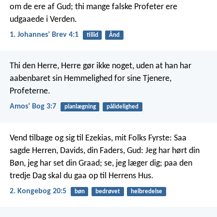
om de ere af Gud; thi mange falske Profeter ere
udgaaede i Verden.
1. Johannesʼ Brev 4:1
tillid
Ånd
Thi den Herre, Herre gør ikke noget,
uden at han har
aabenbaret sin Hemmelighed
for sine Tjenere,
Profeterne.
Amosʼ Bog 3:7
planlægning
pålidelighed
Vend tilbage og sig til Ezekias, mit Folks Fyrste: Saa
sagde Herren, Davids, din Faders, Gud: Jeg har hørt din
Bøn, jeg har set din Graad; se, jeg læger dig; paa den
tredje Dag skal du gaa op til Herrens Hus.
2. Kongebog 20:5
bøn
bedrøvet
helbredelse