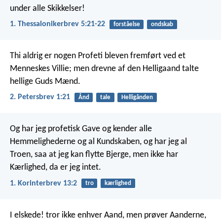
under alle Skikkelser!
1. Thessalonikerbrev 5:21-22
forståelse
ondskab
Thi aldrig er nogen Profeti bleven fremført ved et
Menneskes Villie; men drevne af den Helligaand talte
hellige Guds Mænd.
2. Petersbrev 1:21
Ånd
tale
Helligånden
Og har jeg profetisk Gave og kender alle
Hemmelighederne og al Kundskaben, og har jeg al
Troen, saa at jeg kan flytte Bjerge, men ikke har
Kærlighed, da er jeg intet.
1. Korinterbrev 13:2
tro
kærlighed
I elskede! tror ikke enhver Aand, men prøver Aanderne,