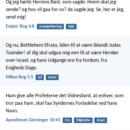
Og jeg hørte Herrens Røst, som sagde: Hvem skal jeg
sende? og hvo vil gaa for os? da sagde jeg: Se, her er jeg,
send mig!
Esajasʼ Bog 6:8
evangelisering
tale
Og nu, Bethlehem Efrata, liden til at være iblandt Judas
Tusinder! af dig skal udgaa mig een til at være Hersker
over Israel, og hans Udgange ere fra fordum, fra
Evigheds Dage.
Mikas Bog 5:1
jul
Jesus
Ham give alle Profeterne det Vidnesbyrd, at enhver, som
tror paa ham, skal faa Syndernes Forladelse ved hans
Navn.
Apostlenes Gerninger 10:43
tro
tilgivelse
Jesus