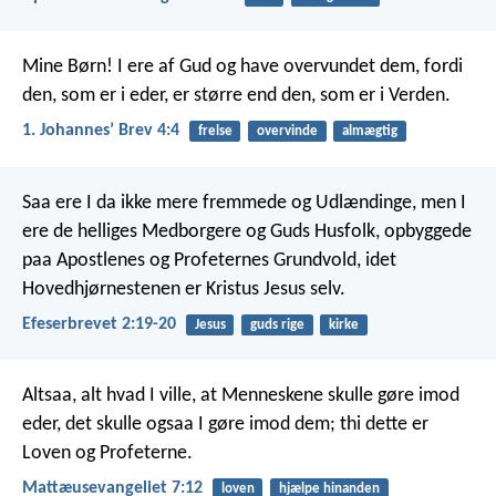
Mine Børn! I ere af Gud og have overvundet dem, fordi
den, som er i eder, er større end den, som er i Verden.
1. Johannesʼ Brev 4:4
frelse
overvinde
almægtig
Saa ere I da ikke mere fremmede og Udlændinge, men I
ere de helliges Medborgere og Guds Husfolk, opbyggede
paa Apostlenes og Profeternes Grundvold, idet
Hovedhjørnestenen er Kristus Jesus selv.
Efeserbrevet 2:19-20
Jesus
guds rige
kirke
Altsaa, alt hvad I ville, at Menneskene skulle gøre imod
eder, det skulle ogsaa I gøre imod dem; thi dette er
Loven og Profeterne.
Mattæusevangeliet 7:12
loven
hjælpe hinanden