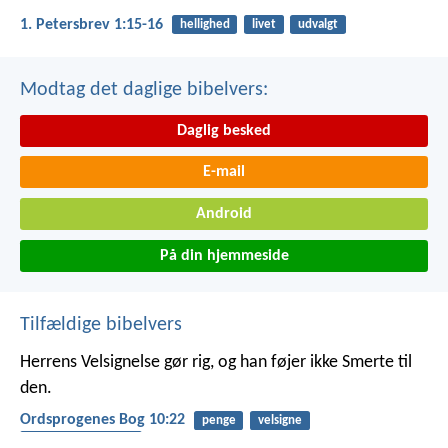
1. Petersbrev 1:15-16
hellighed
livet
udvalgt
Modtag det daglige bibelvers:
Daglig besked
E-mail
Android
På din hjemmeside
Tilfældige bibelvers
Herrens Velsignelse gør rig,
og han føjer ikke Smerte til
den.
Ordsprogenes Bog 10:22
penge
velsigne
afhængighed af gud