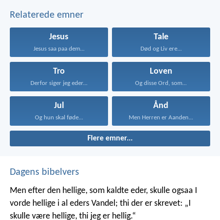
Relaterede emner
Jesus
Tale
Jesus saa paa dem...
Død og Liv ere...
Tro
Loven
Derfor siger jeg eder...
Og disse Ord, som...
Jul
Ånd
Og hun skal føde...
Men Herren er Aanden...
Flere emner...
Dagens bibelvers
Men efter den hellige, som kaldte eder, skulle ogsaa I
vorde hellige i al eders Vandel; thi der er skrevet: „I
skulle være hellige, thi jeg er hellig.“