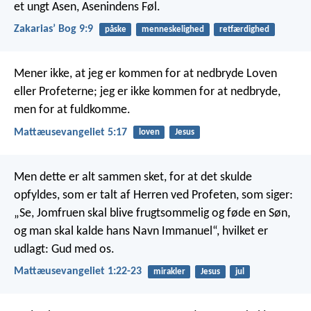
et ungt Asen, Asenindens Føl.
Zakariasʼ Bog 9:9
påske
menneskelighed
retfærdighed
Mener ikke, at jeg er kommen for at nedbryde Loven
eller Profeterne; jeg er ikke kommen for at nedbryde,
men for at fuldkomme.
Mattæusevangeliet 5:17
loven
Jesus
Men dette er alt sammen sket, for at det skulde
opfyldes, som er talt af Herren ved Profeten, som siger:
„Se, Jomfruen skal blive frugtsommelig og føde en Søn,
og man skal kalde hans Navn Immanuel“, hvilket er
udlagt: Gud med os.
Mattæusevangeliet 1:22-23
mirakler
Jesus
jul