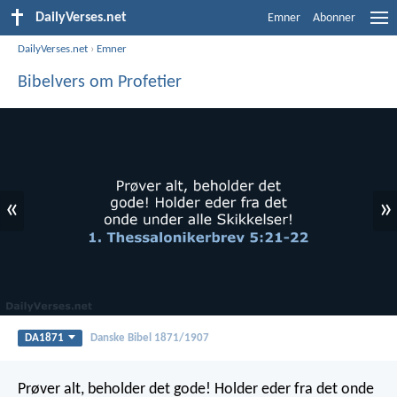
DailyVerses.net
Emner
Abonner
DailyVerses.net
›
Emner
Bibelvers om Profetier
«
»
DA1871
Danske Bibel 1871/1907
Prøver alt, beholder det gode! Holder eder fra det onde