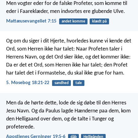
Men vogter eder for de falske Profeter, som komme til
eder i Faareklæder, men indvortes ere glubende Ulve.
Mattæusevangeliet 7:15
andet komme
klædt på
Og om du siger i dit Hjerte, hvorledes kunne vi kende det
Ord, som Herren ikke har talet: Naar Profeten taler i
Herrens Navn, og det Ord sker ikke, og det kommer ikke:
Da er det et Ord, som Herren ikke har talet; den Profet
har talet det i Formastelse, du skal ikke grue for ham.
5. Mosebog 18:21-22
sandhed
tale
Men da de hørte dette, lode de sig døbe til den Herres
Jesu Navn. Og da Paulus lagde Hænderne paa dem, kom
den Helligaand over dem, og de talte i Tunger og
profeterede.
Apostlenes Gerninger 19:5-6
dåb
Helligånden