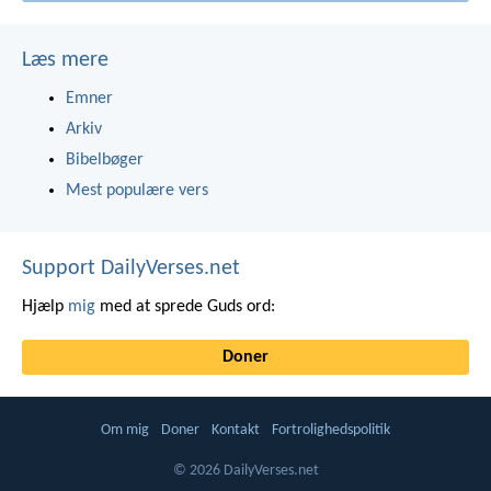
Læs mere
Emner
Arkiv
Bibelbøger
Mest populære vers
Support DailyVerses.net
Hjælp
mig
med at sprede Guds ord:
Doner
Om mig
Doner
Kontakt
Fortrolighedspolitik
© 2026 DailyVerses.net