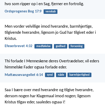
hvo som ripper op i en Sag, fjerner en fortrolig.
Ordsprogenes Bog 17:9
venskab
Men vorder velvillige imod hverandre, barmhjertige,
tilgivende hverandre, ligesom jo Gud har tilgivet eder i
Kristus.
Efeserbrevet 4:32
medfølelse
godhed
forsoning
Thi forlade I Menneskene deres Overtrædelser, vil eders
himmelske Fader ogsaa forlade eder.
Mattæusevangeliet 6:14
synd
nåde
barmhjertighed
Saa I bære over med hverandre og tilgive hverandre,
dersom nogen har Klagemaal imod nogen; ligesom
Kristus tilgav eder, saaledes ogsaa I!