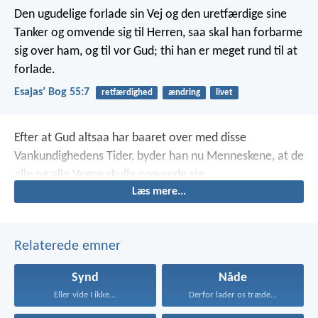
Den ugudelige forlade sin Vej
og den uretfærdige sine
Tanker
og omvende sig til Herren, saa skal han forbarme
sig over ham,
og til vor Gud; thi han er meget rund til at
forlade.
Esajasʼ Bog 55:7
retfærdighed
ændring
livet
Efter at Gud altsaa har baaret over med disse
Vankundighedens Tider, byder han nu Menneskene, at de
alle og alle Vegne skulle omvende sig.
Læs mere...
Relaterede emner
Synd
Nåde
Eller vide I ikke...
Derfor lader os træde...