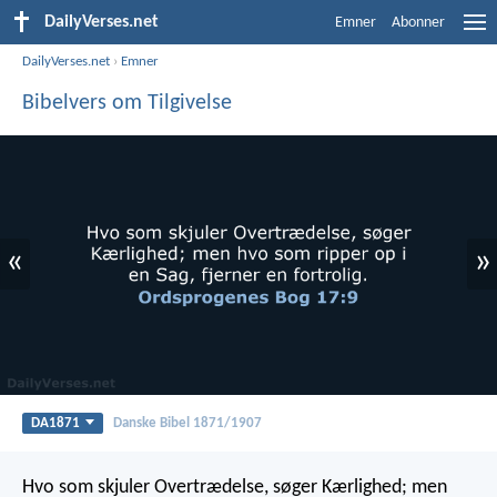
DailyVerses.net
Emner
Abonner
DailyVerses.net
›
Emner
Bibelvers om Tilgivelse
«
»
DA1871
Danske Bibel 1871/1907
Hvo som skjuler Overtrædelse, søger Kærlighed;
men