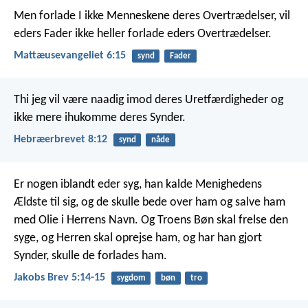
Men forlade I ikke Menneskene deres Overtrædelser, vil
eders Fader ikke heller forlade eders Overtrædelser.
Mattæusevangeliet 6:15
synd
Fader
Thi jeg vil være naadig imod deres Uretfærdigheder og
ikke mere ihukomme deres Synder.
Hebræerbrevet 8:12
synd
nåde
Er nogen iblandt eder syg, han kalde Menighedens
Ældste til sig, og de skulle bede over ham og salve ham
med Olie i Herrens Navn. Og Troens Bøn skal frelse den
syge, og Herren skal oprejse ham, og har han gjort
Synder, skulle de forlades ham.
Jakobs Brev 5:14-15
sygdom
bøn
tro