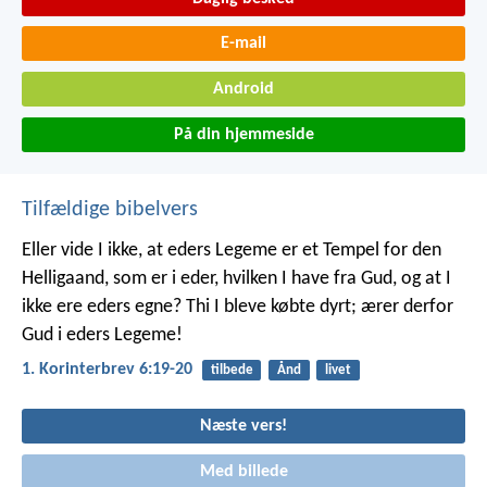
E-mail
Android
På din hjemmeside
Tilfældige bibelvers
Eller vide I ikke, at eders Legeme er et Tempel for den
Helligaand, som er i eder, hvilken I have fra Gud, og at I
ikke ere eders egne? Thi I bleve købte dyrt; ærer derfor
Gud i eders Legeme!
1. Korinterbrev 6:19-20
tilbede
Ånd
livet
Næste vers!
Med billede