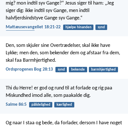
mig? mon indtil syv Gange?“ Jesus siger til ham: „Jeg
siger dig: ikke indtil syv Gange, men indtil
halvfjerdsindstyve Gange syv Gange.“
Mattæusevangeliet 18:21-22
hjælpe hinanden
synd
barmhjertighed
Den, som skjuler sine Overtrædelser, skal ikke have
Lykke;
men den, som bekender dem og afstaar fra dem,
skal faa Barmhjertighed.
Ordsprogenes Bog 28:13
synd
bekende
barmhjertighed
Thi du Herre! er god og rund til at forlade
og rig paa
Miskundhed imod alle, som paakalde dig.
Salme 86:5
pålidelighed
kærlighed
Og naar I staa og bede, da forlader, dersom I have noget