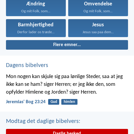
Ændring
Omvendelse
Og mit Folk, som...
Og mit Folk, som...
Barmhjertighed
Jesus
Derfor lader os træde...
Jesus saa paa dem...
Flere emner...
Dagens bibelvers
Mon nogen kan skjule sig paa lønlige Steder, saa at jeg
ikke kan se ham? siger Herren; er jeg ikke den, som
opfylder Himlene og Jorden? siger Herren.
Jeremiasʼ Bog 23:24
Gud
himlen
Modtag det daglige bibelvers:
Daglig besked