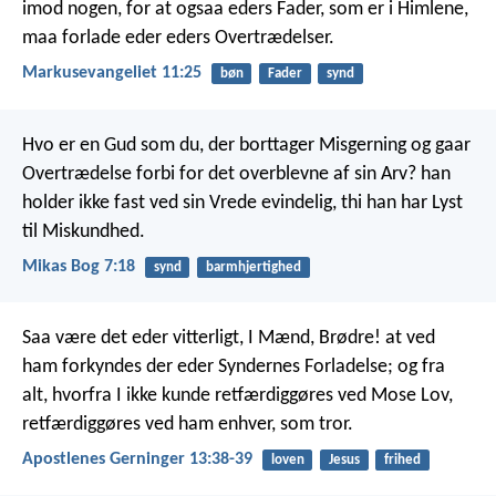
imod nogen, for at ogsaa eders Fader, som er i Himlene,
maa forlade eder eders Overtrædelser.
Markusevangeliet 11:25
bøn
Fader
synd
Hvo er en Gud som du,
der borttager Misgerning og gaar
Overtrædelse forbi
for det overblevne af sin Arv?
han
holder ikke fast ved sin Vrede evindelig,
thi han har Lyst
til Miskundhed.
Mikas Bog 7:18
synd
barmhjertighed
Saa være det eder vitterligt, I Mænd, Brødre! at ved
ham forkyndes der eder Syndernes Forladelse; og fra
alt, hvorfra I ikke kunde retfærdiggøres ved Mose Lov,
retfærdiggøres ved ham enhver, som tror.
Apostlenes Gerninger 13:38-39
loven
Jesus
frihed