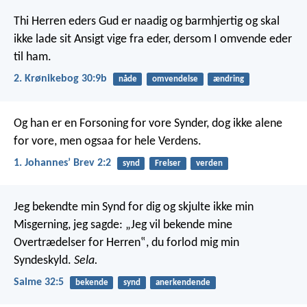
Thi Herren eders Gud er naadig og barmhjertig og skal
ikke lade sit Ansigt vige fra eder, dersom I omvende eder
til ham.
2. Krønikebog 30:9b
nåde
omvendelse
ændring
Og han er en Forsoning for vore Synder, dog ikke alene
for vore, men ogsaa for hele Verdens.
1. Johannesʼ Brev 2:2
synd
Frelser
verden
Jeg bekendte min Synd for dig
og skjulte ikke min
Misgerning,
jeg sagde: „Jeg vil bekende mine
Overtrædelser for Herren‟,
du forlod mig min
Syndeskyld.
Sela.
Salme 32:5
bekende
synd
anerkendende