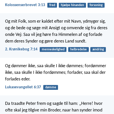
Kolossenserbrevet 3:13
fred
hjælpe hinanden
forsoning
Og mit Folk, som er kaldet efter mit Navn, ydmyger sig,
og de bede og søge mit Ansigt og omvende sig fra deres
onde Vej: Saa vil jeg høre fra Himmelen af og forlade
dem deres Synder og gøre deres Land sundt.
2. Krønikebog 7:14
menneskelighed
helbredelse
ændring
Og dømmer ikke, saa skulle I ikke dømmes; fordømmer
ikke, saa skulle I ikke fordømmes; forlader, saa skal der
forlades eder.
Lukasevangeliet 6:37
dømme
Da traadte Peter frem og sagde til ham: „Herre! hvor
ofte skal jeg tilgive min Broder, naar han synder imod