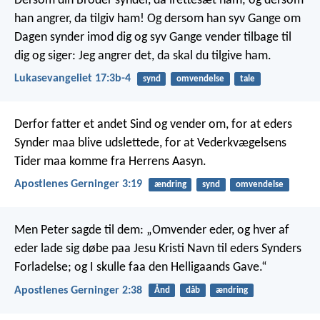
Dersom din Broder synder, da irettesæt ham; og dersom
han angrer, da tilgiv ham! Og dersom han syv Gange om
Dagen synder imod dig og syv Gange vender tilbage til
dig og siger: Jeg angrer det, da skal du tilgive ham.
Lukasevangeliet 17:3b-4
synd
omvendelse
tale
Derfor fatter et andet Sind og vender om, for at eders
Synder maa blive udslettede, for at Vederkvægelsens
Tider maa komme fra Herrens Aasyn.
Apostlenes Gerninger 3:19
ændring
synd
omvendelse
Men Peter sagde til dem: „Omvender eder, og hver af
eder lade sig døbe paa Jesu Kristi Navn til eders Synders
Forladelse; og I skulle faa den Helligaands Gave.“
Apostlenes Gerninger 2:38
Ånd
dåb
ændring