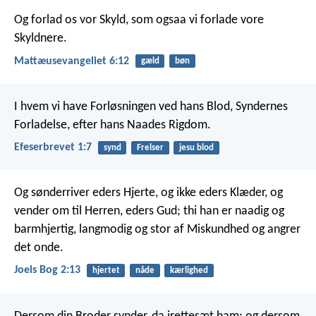
Og forlad os vor Skyld,
som ogsaa vi forlade vore
Skyldnere.
Mattæusevangeliet 6:12
gæld
bøn
I hvem vi have Forløsningen ved hans Blod, Syndernes
Forladelse, efter hans Naades Rigdom.
Efeserbrevet 1:7
synd
Frelser
jesu blod
Og sønderriver eders Hjerte,
og ikke eders Klæder,
og
vender om til Herren, eders Gud;
thi han er naadig og
barmhjertig,
langmodig og stor af Miskundhed
og angrer
det onde.
Joels Bog 2:13
hjertet
nåde
kærlighed