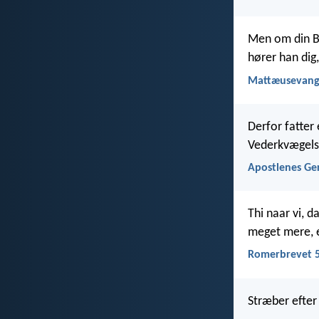
Men om din Br
hører han dig
Mattæusevange
Derfor fatter
Vederkvægels
Apostlenes Ge
Thi naar vi, d
meget mere, ef
Romerbrevet 5
Stræber efter 