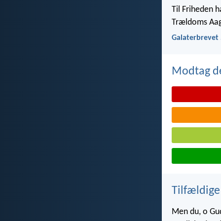
Til Friheden h
Trældoms Aa
Galaterbrevet 
Modtag de
Tilfældige
Men du, o Gud