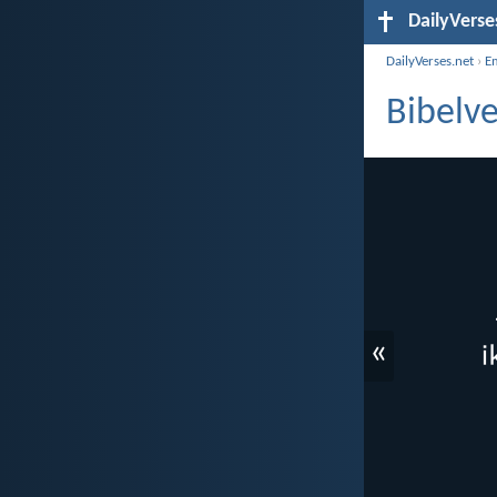
DailyVerse
DailyVerses.net
›
E
Bibelv
«