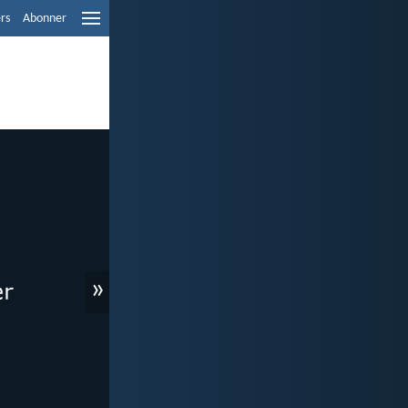
ers
Abonner
»