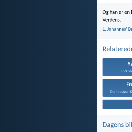
Og han er en 
Verdens.
1. Johannesʼ B
Relatered
S
Eller vi
Fr
Dagens bi