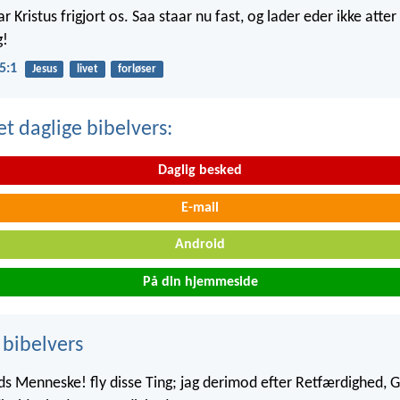
ar Kristus frigjort os. Saa staar nu fast, og lader eder ikke atte
g!
5:1
Jesus
livet
forløser
t daglige bibelvers:
Daglig besked
E-mail
Android
På din hjemmeside
 bibelvers
s Menneske! fly disse Ting; jag derimod efter Retfærdighed, G