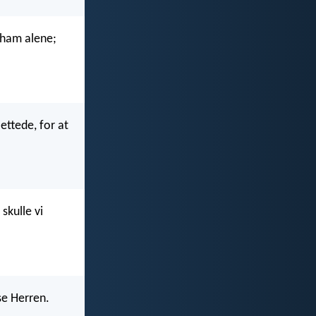
 ham alene;
ettede, for at
skulle vi
se Herren.