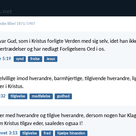
ske Bibel 1871/1907
 var Gud, som i Kristus forligte Verden med sig selv, idet han ikk
rtrædelser og har nedlagt Forligelsens Ord i os.
v 5:19
synd
frelse
Jesus
lvillige imod hverandre, barmhjertige, tilgivende hverandre, l
er i Kristus.
:32
tilgivelse
medfølelse
godhed
er med hverandre og tilgive hverandre, dersom nogen har Kl
 Kristus tilgav eder, saaledes ogsaa I!
vet 3:13
tilgivelse
fred
hjælpe hinanden