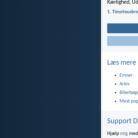
Kærlighed, U
1. Timoteusbre
Læs mere
Emner
Arkiv
Bibelbøg
Mest pop
Support D
Hjælp
mig
med 