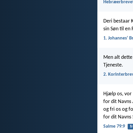
Hebræerbrevet
Deri bestaar 
sin Søn til en
1. Johannesʼ B
Men alt dette 
Tjeneste.
2. Korinterbre
Hjælp os, vor
for dit Navns
og fri os og f
for dit Navns 
Salme 79:9
fr