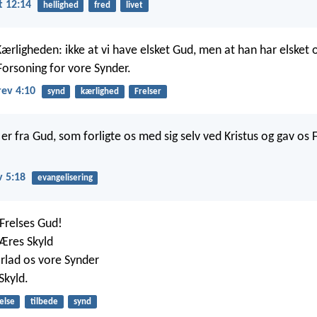
 12:14
hellighed
fred
livet
Kærligheden: ikke at vi have elsket Gud, men at han har elsket
 Forsoning for vore Synder.
rev 4:10
synd
kærlighed
Frelser
er fra Gud, som forligte os med sig selv ved Kristus og gav os 
v 5:18
evangelisering
 Frelses Gud!
 Æres Skyld
orlad os vore Synder
Skyld.
else
tilbede
synd