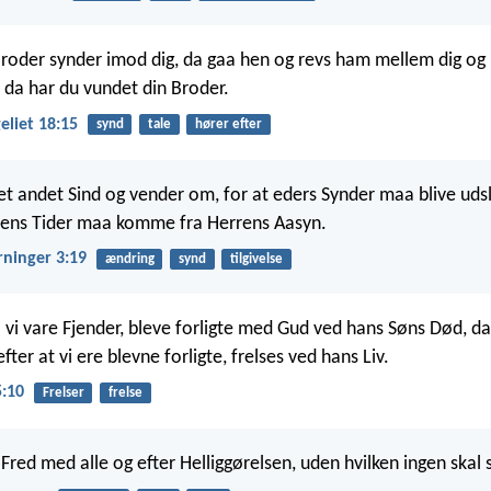
oder synder imod dig, da gaa hen og revs ham mellem dig og
, da har du vundet din Broder.
liet 18:15
synd
tale
hører efter
 et andet Sind og vender om, for at eders Synder maa blive udsl
ens Tider maa komme fra Herrens Aasyn.
rninger 3:19
ændring
synd
tilgivelse
a vi vare Fjender, bleve forligte med Gud ved hans Søns Død, da 
ter at vi ere blevne forligte, frelses ved hans Liv.
:10
Frelser
frelse
Fred med alle og efter Helliggørelsen, uden hvilken ingen skal 