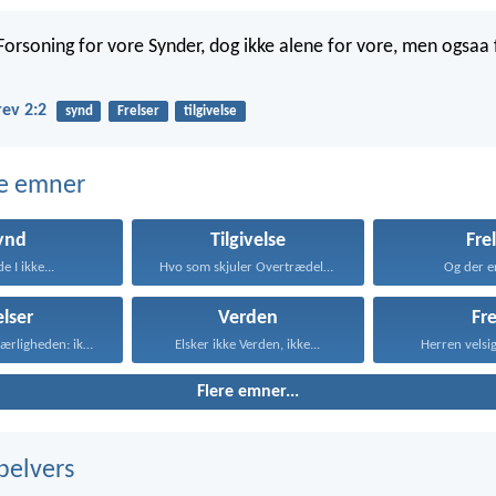
Forsoning for vore Synder, dog ikke alene for vore, men ogsaa 
rev 2:2
synd
Frelser
tilgivelse
e emner
ynd
Tilgivelse
Fre
de I ikke...
Hvo som skjuler Overtrædelse...
Og der er
elser
Verden
Fr
Deri bestaar Kærligheden: ikke...
Elsker ikke Verden, ikke...
Herren velsig
Flere emner...
belvers