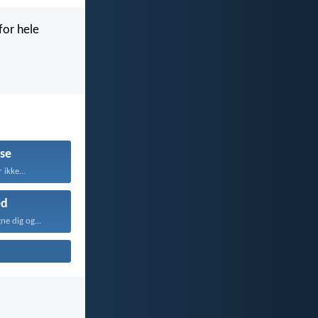
for hele
lse
 ikke...
ed
ne dig og...