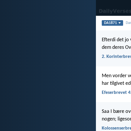
DA1871
Dan
Efterdi det jo
dem deres Ove
2. Korinterbre
Men vorder ve
har tilgivet ed
Efeserbrevet 4
Saa I bære ov
nogen; ligesom
Kolossenserbre