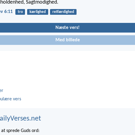
dholdenhed, Sagtmodighed.
v 6:11
tro
kærlighed
retfærdighed
Næste vers!
Med billede
er
ulære vers
ailyVerses.net
at sprede Guds ord: