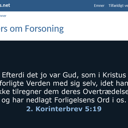
s.net
Emner
Tilfældigt v
mner
ers om Forsoning