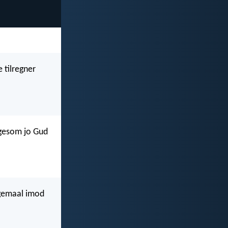
e tilregner
igesom jo Gud
agemaal imod