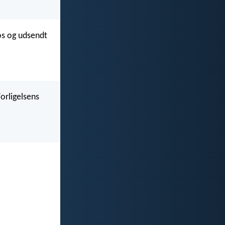
 os og udsendt
Forligelsens