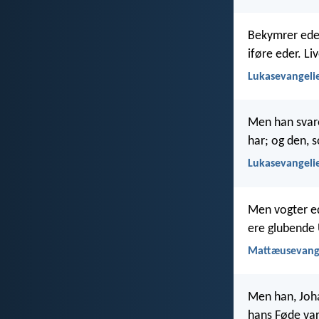
Bekymrer eder 
iføre eder. L
Lukasevangeli
Men han svare
har; og den, 
Lukasevangelie
Men vogter ed
ere glubende 
Mattæusevange
Men han, Joh
hans Føde var