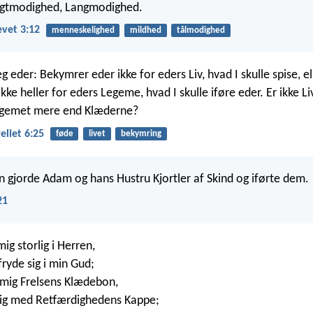
gtmodighed, Langmodighed.
vet 3:12
menneskelighed
mildhed
tålmodighed
eg eder: Bekymrer eder ikke for eders Liv, hvad I skulle spise, el
 ikke heller for eders Legeme, hvad I skulle iføre eder. Er ikke 
gemet mere end Klæderne?
liet 6:25
føde
livet
bekymring
 gjorde Adam og hans Hustru Kjortler af Skind og iførte dem.
21
mig storlig i Herren,
fryde sig i min Gud;
e mig Frelsens Klædebon,
ig med Retfærdighedens Kappe;