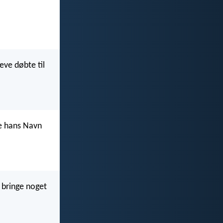
eve døbte til
te hans Navn
e bringe noget