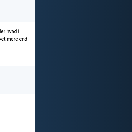
ler hvad I
Livet mere end