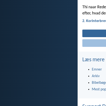
Thi naar Rede
efter, hvad de
2. Korinterbre
Læs mere
Emner
Arkiv
Bibelbøg
Mest pop