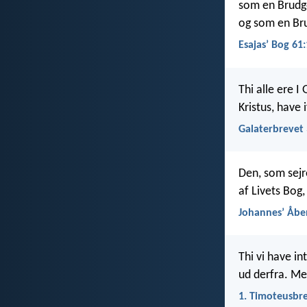
som en Brudg
og som en Bru
Esajasʼ Bog 61
Thi alle ere I
Kristus, have 
Galaterbrevet 
Den, som sejre
af Livets Bog
Johannesʼ Åbe
Thi vi have in
ud derfra. Me
1. Timoteusbre