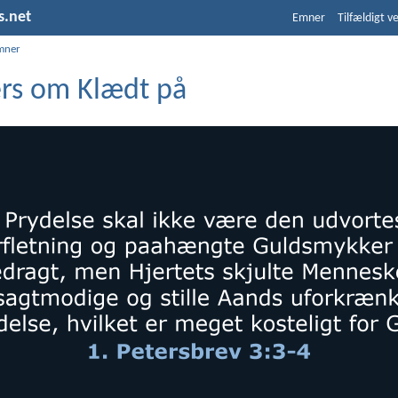
s.net
Emner
Tilfældigt v
mner
ers om Klædt på