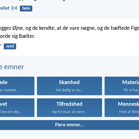
liet 3:4
føde
gges Øjne, og de kendte, at de vare nøgne, og de hæftede Fig
rde sig Bælter.
7
synd
e emner
øde
Skønhed
Materi
ar mættet...
Hel dejlig er du...
Thi vi have
ivet
Tilfredshed
Mennesk
 bevare dig...
Jeg forstaar at være...
Med al Ydmy
Flere emner...