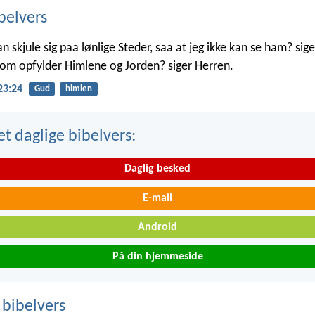
belvers
skjule sig paa lønlige Steder, saa at jeg ikke kan se ham? sige
 som opfylder Himlene og Jorden? siger Herren.
23:24
Gud
himlen
t daglige bibelvers:
Daglig besked
E-mail
Android
På din hjemmeside
 bibelvers