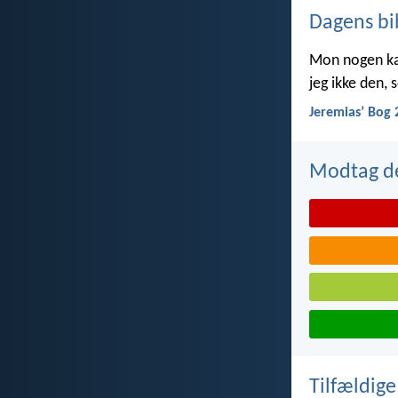
Dagens bi
Mon nogen kan 
jeg ikke den,
Jeremiasʼ Bog 
Modtag de
Tilfældige