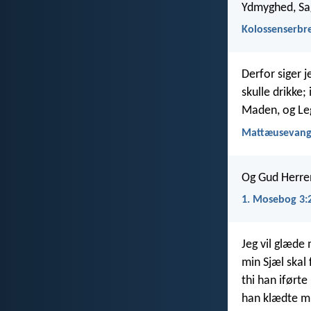
Ydmyghed, Sa
Kolossenserbre
Derfor siger j
skulle drikke;
Maden, og Le
Mattæusevange
Og Gud Herren
1. Mosebog 3:
Jeg vil glæde 
min Sjæl skal 
thi han iført
han klædte m