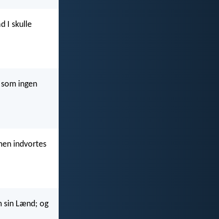
d I skulle
, som ingen
men indvortes
 sin Lænd; og