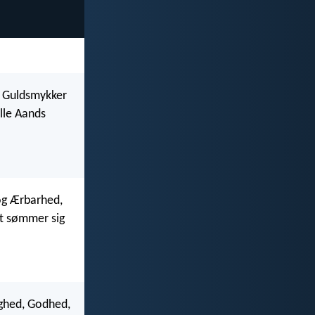
e Guldsmykker
lle Aands
 og Ærbarhed,
et sømmer sig
ighed, Godhed,