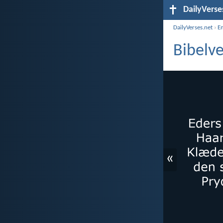
DailyVerse
DailyVerses.net
›
E
Bibelv
«