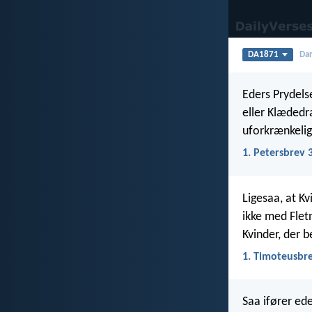
DA1871
Dan
Eders Prydels
eller Klædedr
uforkrænkelige
1. Petersbrev 
Ligesaa, at K
ikke med Flet
Kvinder, der b
1. Timoteusbre
Saa ifører ed