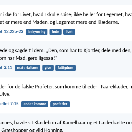
ikke for Livet, hvad I skulle spise; ikke heller for Legemet, hva
ivet er mere end Maden, og Legemet mere end Klæderne.
et 12:22b-23
bekymring
føde
livet
de og sagde til dem: „Den, som har to Kjortler, dele med den
som har Mad, gøre ligesaa!“
t 3:11
materialisme
give
fattigdom
er for de falske Profeter, som komme til eder i Faareklæder, 
Ulve.
liet 7:15
andet komme
profetier
annes, havde sit Klædebon af Kamelhaar og et Læderbælte om
 Græshopper og vild Honning.