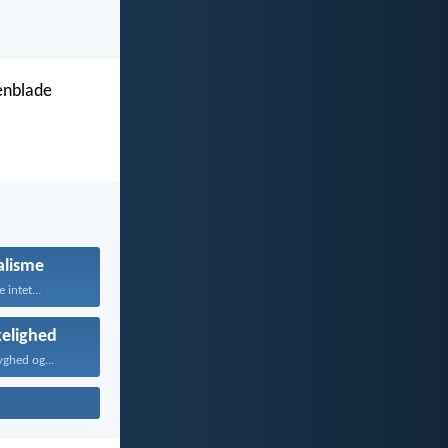
enblade
alisme
 intet...
elighed
ghed og...