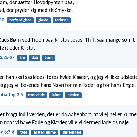
om, der sætter Hovedpynten paa,
d, der pryder sig med sit Smykke.
:10
retfærdighed
glæde
forløser
 Guds Børn ved Troen paa Kristus Jesus. Thi I, saa mange som bl
iført eder Kristus.
3:26-27
tro
dåb
børn
r, han skal saaledes iføres hvide Klæder, og jeg vil ikke udslet
, og jeg vil bekende hans Navn for min Fader og for hans Engle.
nbaring 3:5
overvinde
løfter
himlen
tet bragt ind i Verden, det er da aabenbart, at vi ej heller kunn
n naar vi have Føde og Klæder, ville vi dermed lade os nøje.
v 6:7-8
føde
materialisme
tilfredshed