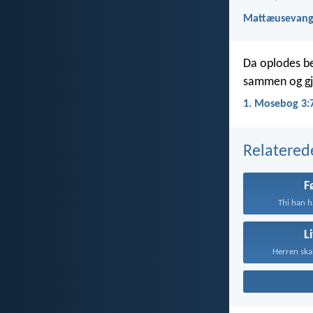
Mattæusevange
Da oplodes be
sammen og gjo
1. Mosebog 3:
Relatered
F
Thi han h
L
Herren skal