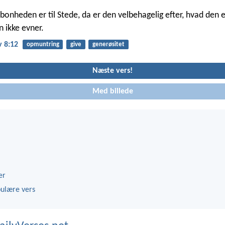
bonheden er til Stede, da er den velbehagelig efter, hvad den e
n ikke evner.
v 8:12
opmuntring
give
generøsitet
Næste vers!
Med billede
er
ulære vers