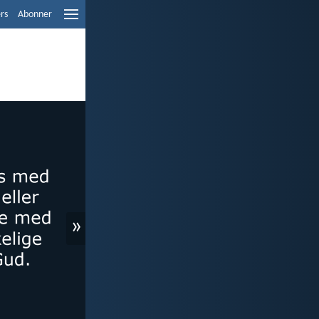
ers
Abonner
»