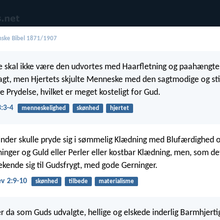
ske Bibel 1871/1907
e skal ikke være den udvortes med Haarfletning og paahængt
agt, men Hjertets skjulte Menneske med den sagtmodige og sti
 Prydelse, hvilket er meget kosteligt for Gud.
3:3-4
menneskelighed
skønhed
hjertet
vinder skulle pryde sig i sømmelig Klædning med Blufærdighed
ninger og Guld eller Perler eller kostbar Klædning, men, som d
ekende sig til Gudsfrygt, med gode Gerninger.
v 2:9-10
skønhed
tilbede
materialisme
er da som Guds udvalgte, hellige og elskede inderlig Barmhjert