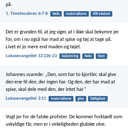
på.
1. Timoteusbrev 6:7-8
føde
materialisme
tilfredshed
Det er grunden til, at jeg siger, at I ikke skal bekymre jer
for, om I nu også har mad at spise og tøj at tage på.
Livet er jo mere end maden og tøjet.
Lukasevangeliet 12:22b-23
bekymring
føde
livet
Johannes svarede: „Den, som har to kjortler, skal give
den ene til den, der ingen har. Og den, der har mad at
spise, skal dele med den, der intet har.”
Lukasevangeliet 3:11
materialisme
give
fattigdom
Vogt jer for de falske profeter. De kommer forklædt som
uskyldige får, men er i virkeligheden glubske ulve.