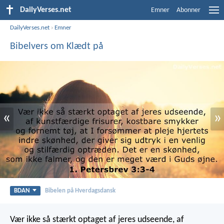
DailyVerses.net
Emner
Abonner
DailyVerses.net
›
Emner
Bibelvers om Klædt på
«
»
BDAN
Bibelen på Hverdagsdansk
Vær ikke så stærkt optaget af jeres udseende, af