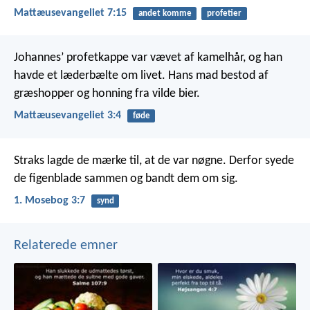
Mattæusevangeliet 7:15
andet komme
profetier
Johannes’ profetkappe var vævet af kamelhår, og han
havde et læderbælte om livet. Hans mad bestod af
græshopper og honning fra vilde bier.
Mattæusevangeliet 3:4
føde
Straks lagde de mærke til, at de var nøgne. Derfor syede
de figenblade sammen og bandt dem om sig.
1. Mosebog 3:7
synd
Relaterede emner