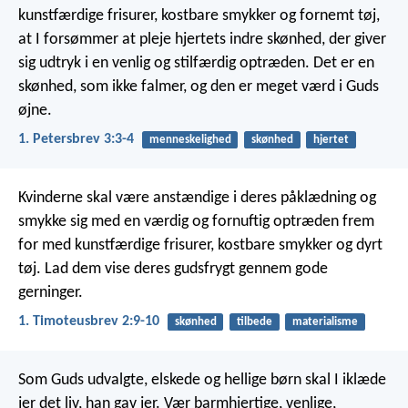
kunstfærdige frisurer, kostbare smykker og fornemt tøj,
at I forsømmer at pleje hjertets indre skønhed, der giver
sig udtryk i en venlig og stilfærdig optræden. Det er en
skønhed, som ikke falmer, og den er meget værd i Guds
øjne.
1. Petersbrev 3:3-4
menneskelighed
skønhed
hjertet
Kvinderne skal være anstændige i deres påklædning og
smykke sig med en værdig og fornuftig optræden frem
for med kunstfærdige frisurer, kostbare smykker og dyrt
tøj. Lad dem vise deres gudsfrygt gennem gode
gerninger.
1. Timoteusbrev 2:9-10
skønhed
tilbede
materialisme
Som Guds udvalgte, elskede og hellige børn skal I iklæde
jer det liv, han gav jer. Vær barmhjertige, venlige,