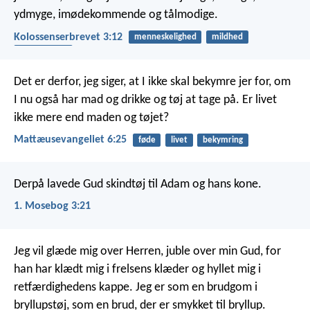
ydmyge, imødekommende og tålmodige.
Kolossenserbrevet 3:12
menneskelighed
mildhed
tålmodighed
Det er derfor, jeg siger, at I ikke skal bekymre jer for, om
I nu også har mad og drikke og tøj at tage på. Er livet
ikke mere end maden og tøjet?
Mattæusevangeliet 6:25
føde
livet
bekymring
Derpå lavede Gud skindtøj til Adam og hans kone.
1. Mosebog 3:21
Jeg vil glæde mig over Herren, juble over min Gud, for
han har klædt mig i frelsens klæder og hyllet mig i
retfærdighedens kappe. Jeg er som en brudgom i
bryllupstøj, som en brud, der er smykket til bryllup.