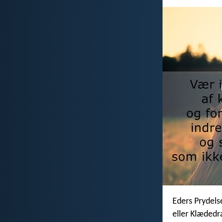
Eders Prydels
eller Klædedr