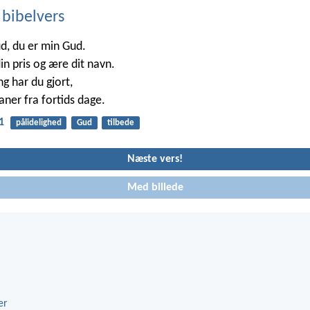
 bibelvers
d, du er min Gud.
din pris og ære dit navn.
g har du gjort,
aner fra fortids dage.
1
pålidelighed
Gud
tilbede
Næste vers!
Med billede
er