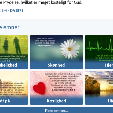
 Prydelse, hvilket er meget kosteligt for Gud.
3:3-4 - DA1871
e emner
kelighed
Skønhed
Hjer
dt på
Kærlighed
Hå
Flere emner...