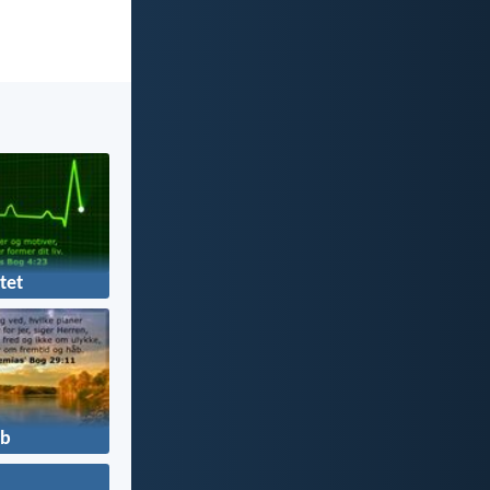
tet
b