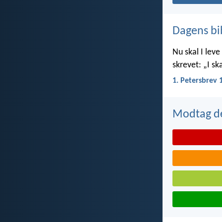
Dagens bi
Nu skal I leve 
skrevet: „I ska
1. Petersbrev 
Modtag de