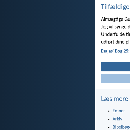
Tilfældige
Almægtige Gu
Jeg vil synge 
Underfulde tin
udført dine pl
Esajasʼ Bog 25:
Læs mere
Emner
Arkiv
Bibelbøg