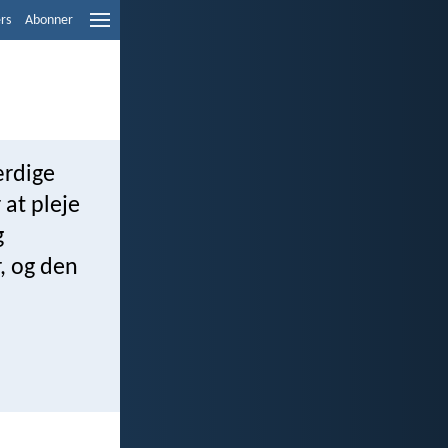
ers
Abonner
ærdige
 at pleje
g
, og den