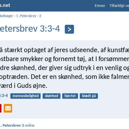
s.net
Emner
Tilfældigt v
ibelbøger
›
1. Petersbrev
›
3
Petersbrev 3:3-4
å stærkt optaget af jeres udseende, af kunstf
kostbare smykker og fornemt tøj, at I forsømmer
ndre skønhed, der giver sig udtryk i en venlig o
 optræden. Det er en skønhed, som ikke falmer
værd i Guds øjne.
3:3-4
menneskelighed
skønhed
hjertet
klædt på
1. Petersbrev 3
online