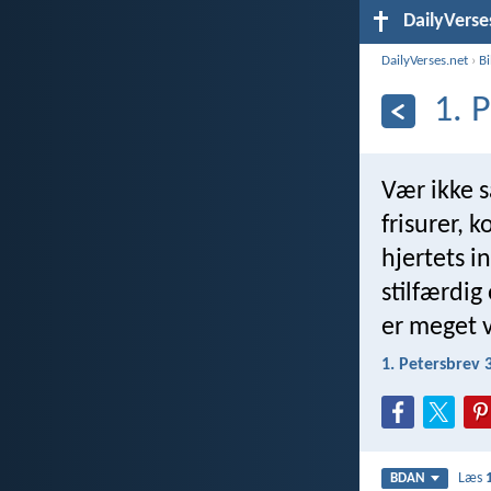
DailyVerse
DailyVerses.net
›
B
1. 
Vær ikke s
frisurer, 
hjertets i
stilfærdig
er meget 
1. Petersbrev 
Læs
BDAN