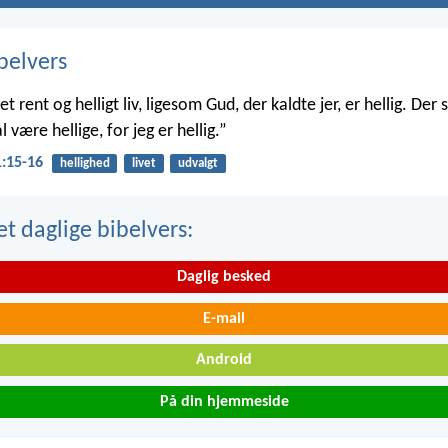
belvers
et rent og helligt liv, ligesom Gud, der kaldte jer, er hellig. Der s
l være hellige, for jeg er hellig.”
1:15-16
hellighed
livet
udvalgt
t daglige bibelvers:
Daglig besked
E-mail
Android
På din hjemmeside