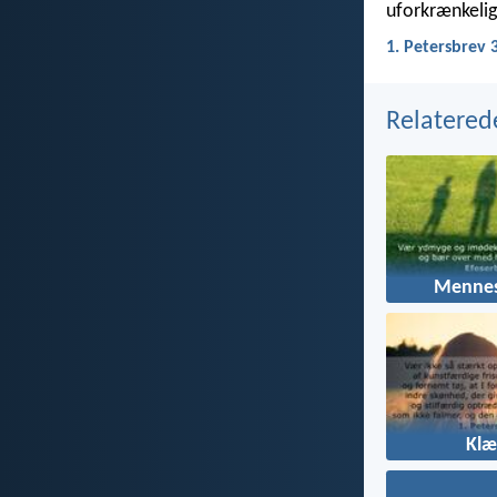
uforkrænkelige
1. Petersbrev 
Relatered
Mennes
Klæ