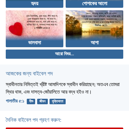
হৃদয়
পোশাকের আলো
ভালবাসা
আশা
আরো বিষয়...
আজকের জন্য বাইবেল পদ
স্বাধীনতার নিমিত্তই খ্রীষ্ট আমাদিগকে স্বাধীন করিয়াছেন; অতএব তোমরা
স্থির থাক, এবং দাসত্ব-জোঁয়ালিতে আর বদ্ধ হইও না।
গালাতীয় ৫:১
যীশু
জীবন
মুক্তিদাতা
দৈনিক বাইবেল পদ গ্রহণ করুন: