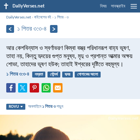
DailyVerses.net
বিষয়
সাবস্ক্রাইব
DailyVerses.net
›
বাইবেলের বই
›
১ পিতর
›
৩
১ পিতর ৩:৩-৪
আর কেশবিন্যাস ও স্বর্ণাভরণ কিম্বা বস্ত্র পরিধানরূপ বাহ্য ভূষণ,
তাহা নয়, কিন্তু হৃদয়ের গুপ্ত মনুষ্য, মৃদু ও প্রশান্ত আত্মার অক্ষয়
শোভা, তাহাদের ভূষণ হউক; তাহাই ঈশ্বরের দৃষ্টিতে বহুমূল্য।
১ পিতর ৩:৩-৪
নম্রতা
সৌন্দর্য
হৃদয়
পোশাকের আলো
অনলাইনে
১ পিতর ৩
পড়ুন
ROVU