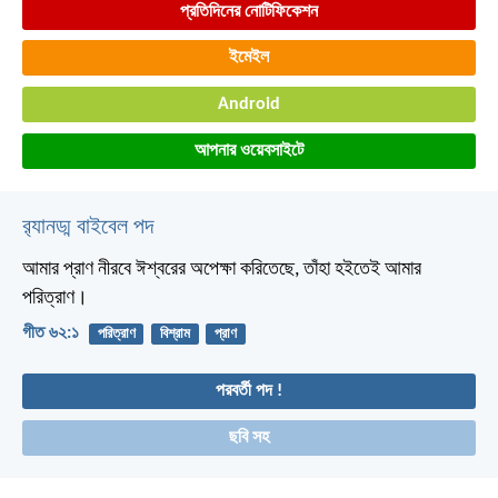
প্রতিদিনের নোটিফিকেশন
ইমেইল
Android
আপনার ওয়েবসাইটে
র‌্যানড্ম বাইবেল পদ
আমার প্রাণ নীরবে ঈশ্বরের অপেক্ষা করিতেছে,
তাঁহা হইতেই আমার
পরিত্রাণ।
গীত ৬২:১
পরিত্রাণ
বিশ্রাম
প্রাণ
পরবর্তী পদ !
ছবি সহ