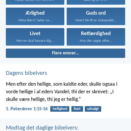
Ærlighed
Guds ord
Mine Børn! lader os...
Hvert Skrift er indaandet...
Livet
Retfærdighed
Herren skal bevare dig...
Hvo der søger efter...
Flere emner...
Dagens bibelvers
Men efter den hellige, som kaldte eder, skulle ogsaa I
vorde hellige i al eders Vandel; thi der er skrevet: „I
skulle være hellige, thi jeg er hellig.“
1. Petersbrev 1:15-16
hellighed
livet
udvalgt
Modtag det daglige bibelvers: