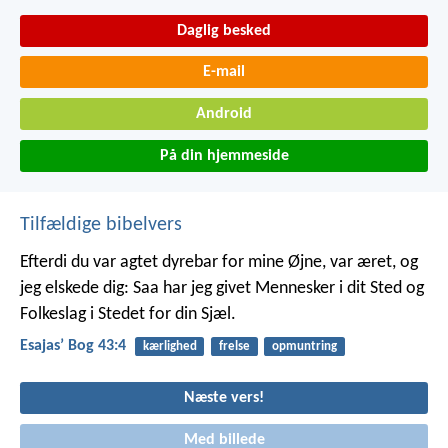
Daglig besked
E-mail
Android
På din hjemmeside
Tilfældige bibelvers
Efterdi du var agtet dyrebar for mine Øjne,
var æret, og
jeg elskede dig:
Saa har jeg givet Mennesker i dit Sted
og
Folkeslag i Stedet for din Sjæl.
Esajasʼ Bog 43:4
kærlighed
frelse
opmuntring
Næste vers!
Med billede