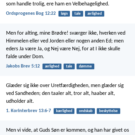
som handle trolig, ere ham en Velbehagelighed.
Ordsprogenes Bog 12:22
løgn
tale
ærlighed
Men for alting, mine Brødre! sværger ikke, hverken ved
Himmelen eller ved Jorden eller nogen anden Ed; men
eders Ja være Ja, og Nej være Nej, for at I ikke skulle
falde under Dom.
Jakobs Brev 5:12
ærlighed
tale
dømme
Glæder sig ikke over Uretfærdigheden, men glæder sig
ved Sandheden; den taaler alt, tror alt, haaber alt,
udholder alt.
1. Korinterbrev 13:6-7
kærlighed
ondskab
beskyttelse
Men vi vide, at Guds Søn er kommen, og han har givet os