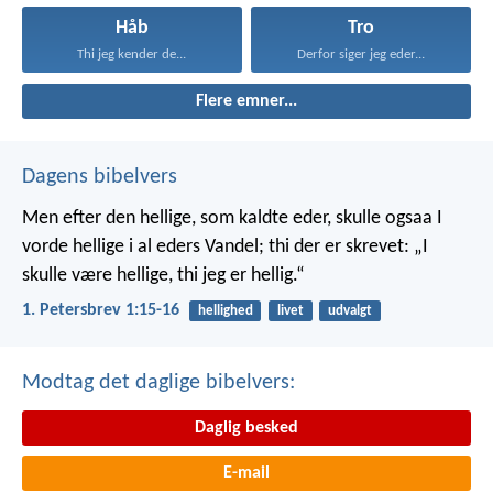
Håb
Tro
Thi jeg kender de...
Derfor siger jeg eder...
Flere emner...
Dagens bibelvers
Men efter den hellige, som kaldte eder, skulle ogsaa I
vorde hellige i al eders Vandel; thi der er skrevet: „I
skulle være hellige, thi jeg er hellig.“
1. Petersbrev 1:15-16
hellighed
livet
udvalgt
Modtag det daglige bibelvers:
Daglig besked
E-mail