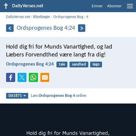
DailyVerses.net
Emner
Abonner
DailyVerses.net
›
Bibelbøger
›
Ordsprogenes Bog
›
4
Ordsprogenes Bog 4:24
Hold dig fri for Munds Vanartighed,
og lad
Læbers Forvendthed være langt fra dig!
Ordsprogenes Bog 4:24
tale
sandhed
løgn
Læs
Ordsprogenes Bog 4
online
DA1871