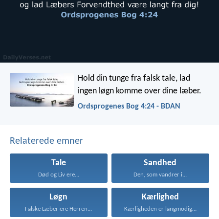
Hold din tunge fra falsk tale,
lad
ingen løgn komme over dine læber.
Ordsprogenes Bog 4:24 - BDAN
Relaterede emner
Tale
Sandhed
Død og Liv ere...
Den, som vandrer i...
Løgn
Kærlighed
Falske Læber ere Herren...
Kærligheden er langmodig, er...