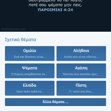
Σχετικά θέματα
Ομιλία
Αλήθεια
Ζωή και θάνατος είναι...
Αυτός που είναι τέλειος...
Ψέματα
Αγάπη
Ο Κύριος απεχθάνεται τους...
Εκείνος που αγαπάει έχει...
Ελπίδα
Πίστη
Ξέρω πολύ καλά τα...
Γι’ αυτό σας λέω...
Άλλα θέματα ...