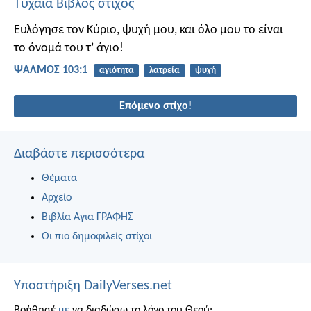
Τυχαία Βίβλος στίχος
Ευλόγησε τον Κύριο, ψυχή μου,
και όλο μου το είναι
το όνομά του τ’ άγιο!
ΨΑΛΜΌΣ 103:1
αγιότητα
λατρεία
ψυχή
Επόμενο στίχο!
Διαβάστε περισσότερα
Θέματα
Αρχείο
Βιβλία Αγια ΓΡΑΦΗΣ
Οι πιο δημοφιλείς στίχοι
Υποστήριξη DailyVerses.net
Βοήθησέ
με
να διαδώσω το λόγο του Θεού: