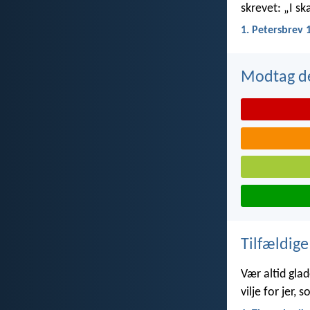
skrevet: „I ska
1. Petersbrev 
Modtag de
Tilfældige
Vær altid glad
vilje for jer, 