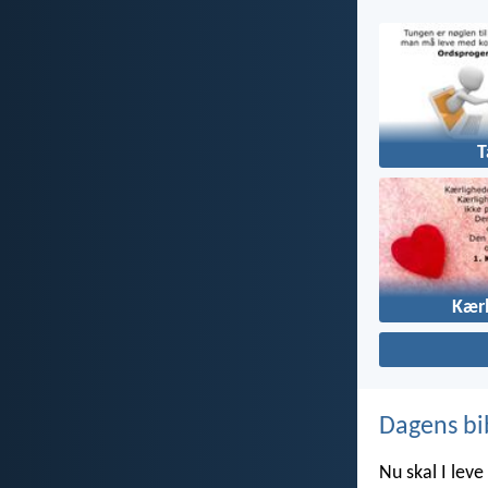
T
Kær
Dagens bi
Nu skal I leve 