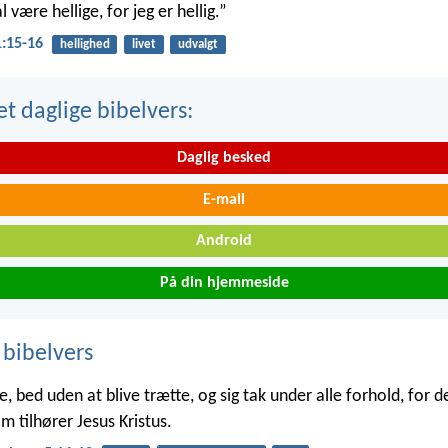
l være hellige, for jeg er hellig.”
1:15-16
hellighed
livet
udvalgt
t daglige bibelvers:
Daglig besked
E-mail
Android
På din hjemmeside
 bibelvers
e, bed uden at blive trætte, og sig tak under alle forhold, for d
som tilhører Jesus Kristus.