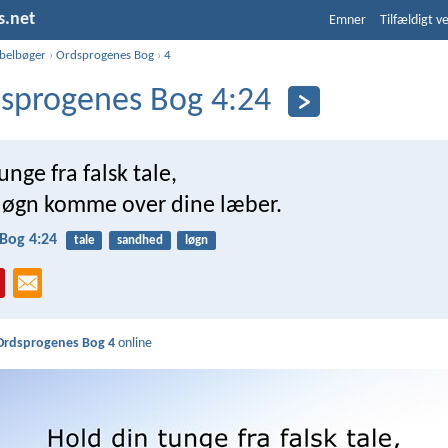
s.net
Emner
Tilfældigt v
ibelbøger
›
Ordsprogenes Bog
›
4
sprogenes Bog 4:24
unge fra falsk tale,
 løgn komme over dine læber.
Bog 4:24
tale
sandhed
løgn
Ordsprogenes Bog 4
online