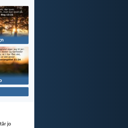
gn
o
tår jo