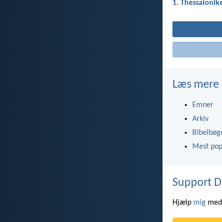
1. Thessalonik
Læs mere
Emner
Arkiv
Bibelbøg
Mest pop
Support D
Hjælp
mig
med 