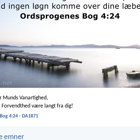
for Munds Vanartighed,
 Forvendthed være langt fra dig!
Bog 4:24 - DA1871
e emner