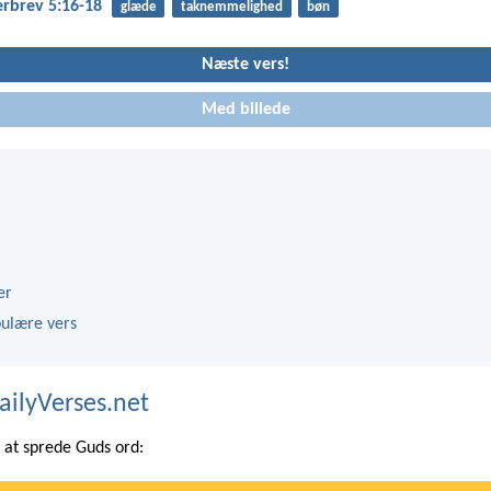
erbrev 5:16-18
glæde
taknemmelighed
bøn
Næste vers!
Med billede
er
ulære vers
ailyVerses.net
at sprede Guds ord: