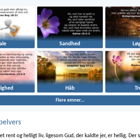
ale
Sandhed
Lø
lighed
Håb
Tr
Flere emner...
belvers
et rent og helligt liv, ligesom Gud, der kaldte jer, er hellig. Der s