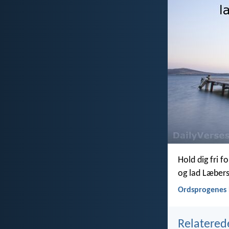
Hold dig fri 
og lad Læbers
Ordsprogenes 
Relatered