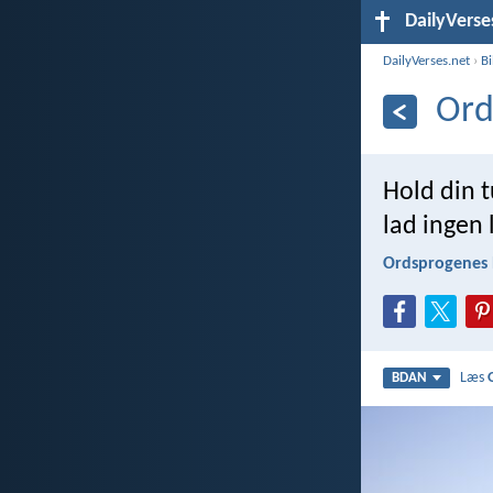
DailyVerse
DailyVerses.net
›
B
Ord
Hold din t
lad ingen
Ordsprogenes 
Læs
BDAN