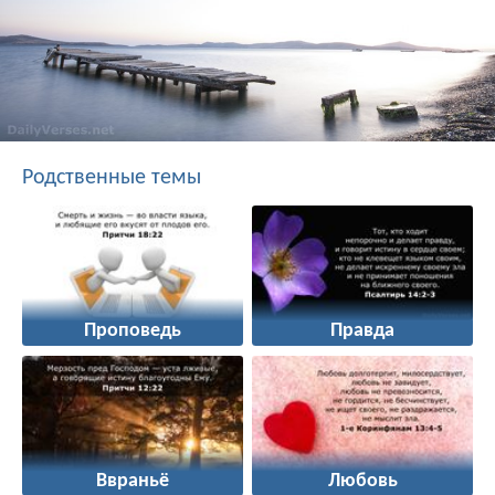
Родственные темы
Проповедь
Правда
Ввраньё
Любовь