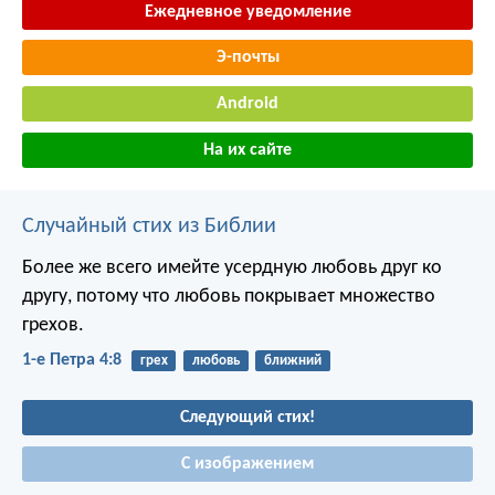
Ежедневное уведомление
Э-почты
Android
На их сайте
Случайный стих из Библии
Более же всего имейте усердную любовь друг ко
другу, потому что любовь покрывает множество
грехов.
1-е Петра 4:8
грех
любовь
ближний
Следующий стих!
С изображением