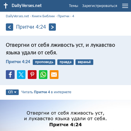
DailyVerses.net
Темы
Зарегистрироваться
DailyVerses.net
›
Книги Библии
›
Притчи
›
4
Притчи 4:24
Отвергни от себя лживость уст,
и лукавство
языка удали от себя.
Притчи 4:24
проповедь
правда
ввраньё
Читать
Притчи 4
в интернете
СП