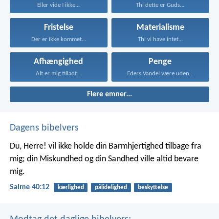
Eller vide I ikke...
Thi dette er Guds...
Fristelse
Materialisme
Der er ikke kommet...
Thi vi have intet...
Afhængighed
Penge
Alt er mig tilladt...
Eders Vandel være uden...
Flere emner...
Dagens bibelvers
Du, Herre! vil ikke holde din Barmhjertighed tilbage fra
mig;
din Miskundhed og din Sandhed ville altid bevare
mig.
Salme 40:12
kærlighed
pålidelighed
beskyttelse