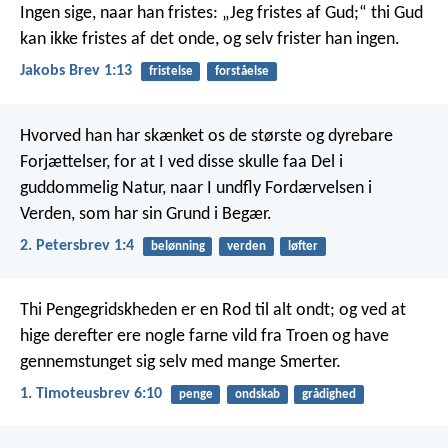
Ingen sige, naar han fristes: „Jeg fristes af Gud;“ thi Gud
kan ikke fristes af det onde, og selv frister han ingen.
Jakobs Brev 1:13
fristelse
forståelse
Hvorved han har skænket os de største og dyrebare
Forjættelser, for at I ved disse skulle faa Del i
guddommelig Natur, naar I undfly Fordærvelsen i
Verden, som har sin Grund i Begær.
2. Petersbrev 1:4
belønning
verden
løfter
Thi Pengegridskheden er en Rod til alt ondt; og ved at
hige derefter ere nogle farne vild fra Troen og have
gennemstunget sig selv med mange Smerter.
1. Timoteusbrev 6:10
penge
ondskab
grådighed