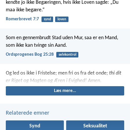
kendte jo ikke Begæringen, hvis ikke Loven sagde: „Du
maa ikke begære.“
Romerbrevet 7:7
synd
loven
Som en gennembrudt Stad uden Mur,
saa er en Mand,
som ikke kan tvinge sin Aand.
Ordsprogenes Bog 25:28
selvkontrol
Og led os ikke i Fristelse;
men fri os fra det onde;
thi dit
er Riget og Magten
og Æren i Evighed! Amen.
Læs mere...
Relaterede emner
Synd
Seksualitet