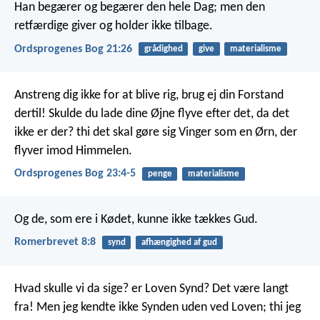
Han begærer og begærer den hele Dag;
men den
retfærdige giver og holder ikke tilbage.
Ordsprogenes Bog 21:26
grådighed
give
materialisme
Anstreng dig ikke for at blive rig, brug ej din Forstand
dertil!
Skulde du lade dine Øjne flyve efter det, da det
ikke er der?
thi det skal gøre sig Vinger som en Ørn, der
flyver imod Himmelen.
Ordsprogenes Bog 23:4-5
penge
materialisme
Og de, som ere i Kødet, kunne ikke tækkes Gud.
Romerbrevet 8:8
synd
afhængighed af gud
Hvad skulle vi da sige? er Loven Synd? Det være langt
fra! Men jeg kendte ikke Synden uden ved Loven; thi jeg