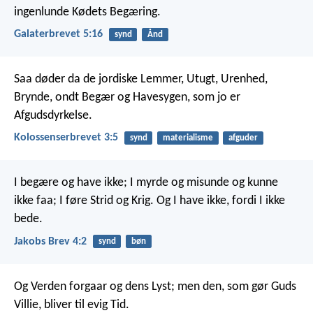
ingenlunde Kødets Begæring.
Galaterbrevet 5:16
synd
Ånd
Saa døder da de jordiske Lemmer, Utugt, Urenhed,
Brynde, ondt Begær og Havesygen, som jo er
Afgudsdyrkelse.
Kolossenserbrevet 3:5
synd
materialisme
afguder
I begære og have ikke; I myrde og misunde og kunne
ikke faa; I føre Strid og Krig. Og I have ikke, fordi I ikke
bede.
Jakobs Brev 4:2
synd
bøn
Og Verden forgaar og dens Lyst; men den, som gør Guds
Villie, bliver til evig Tid.