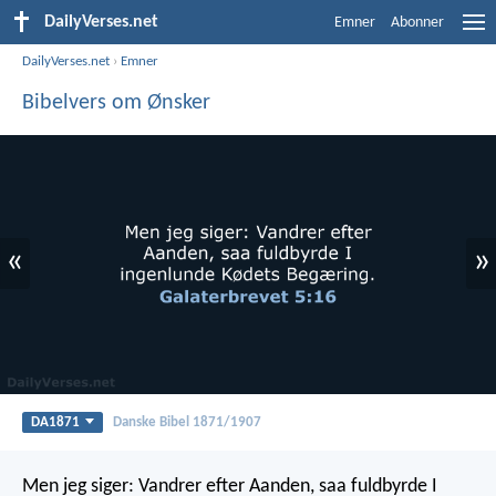
DailyVerses.net
Emner
Abonner
DailyVerses.net
›
Emner
Bibelvers om Ønsker
«
»
DA1871
Danske Bibel 1871/1907
Men jeg siger: Vandrer efter Aanden, saa fuldbyrde I