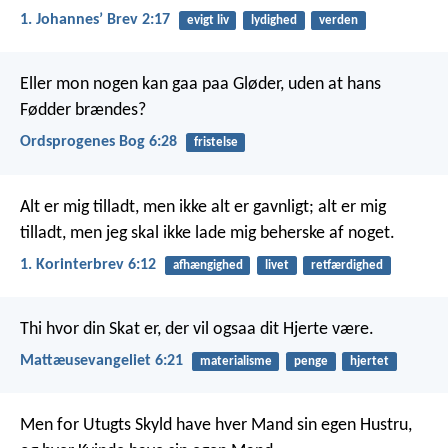
1. Johannesʼ Brev 2:17
evigt liv
lydighed
verden
Eller mon nogen kan gaa paa Gløder,
uden at hans
Fødder brændes?
Ordsprogenes Bog 6:28
fristelse
Alt er mig tilladt, men ikke alt er gavnligt; alt er mig
tilladt, men jeg skal ikke lade mig beherske af noget.
1. Korinterbrev 6:12
afhængighed
livet
retfærdighed
Thi hvor din Skat er, der vil ogsaa dit Hjerte være.
Mattæusevangeliet 6:21
materialisme
penge
hjertet
Men for Utugts Skyld have hver Mand sin egen Hustru,