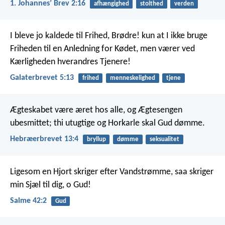
1. Johannesʼ Brev 2:16
afhængighed
stolthed
verden
I bleve jo kaldede til Frihed, Brødre! kun at I ikke bruge
Friheden til en Anledning for Kødet, men værer ved
Kærligheden hverandres Tjenere!
Galaterbrevet 5:13
frihed
menneskelighed
tjene
Ægteskabet være æret hos alle, og Ægtesengen
ubesmittet; thi utugtige og Horkarle skal Gud dømme.
Hebræerbrevet 13:4
bryllup
dømme
seksualitet
Ligesom en Hjort skriger efter Vandstrømme,
saa skriger
min Sjæl til dig, o Gud!
Salme 42:2
Gud