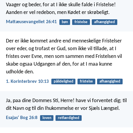
Vaager og beder, for at I ikke skulle falde i Fristelse!
Aanden er vel redebon, men Kødet er skrøbeligt.
Mattæusevangeliet 26:41
bøn
fristelse
afhængighed
Der er ikke kommet andre end menneskelige Fristelser
over eder, og trofast er Gud, som ikke vil tillade, at I
fristes over Evne, men som sammen med Fristelsen vil
skabe ogsaa Udgangen af den, for at I maa kunne
udholde den.
1. Korinterbrev 10:13
pålidelighed
fristelse
afhængighed
Ja, paa dine Dommes Sti, Herre!
have vi forventet dig;
til
dit Navn og til din Ihukommelse
er vor Sjæls Længsel.
Esajasʼ Bog 26:8
loven
retfærdighed