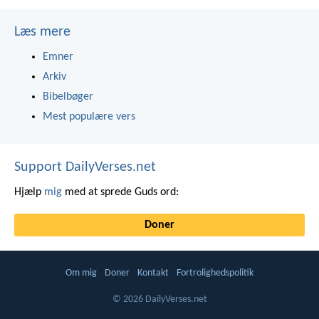
Læs mere
Emner
Arkiv
Bibelbøger
Mest populære vers
Support DailyVerses.net
Hjælp
mig
med at sprede Guds ord:
Doner
Om mig
Doner
Kontakt
Fortrolighedspolitik
© 2026 DailyVerses.net