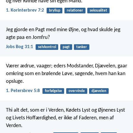
og hver Kvinde have sin egen Mand.
1. Korinterbrev 7:2
bryllup
relationer
seksualitet
Jeg gjorde en Pagt med mine Øjne,
og hvad skulde jeg
agte paa en Jomfru?
Jobs Bog 31:1
selvkontrol
pagt
tanker
Værer ædrue, vaager; eders Modstander, Djævelen, gaar
omkring som en brølende Løve, søgende, hvem han kan
opsluge.
1. Petersbrev 5:8
forfølgelse
overvinde
djævelen
Thi alt det, som er i Verden, Kødets Lyst og Øjnenes Lyst
og Livets Hoffærdighed, er ikke af Faderen, men af
Verden.