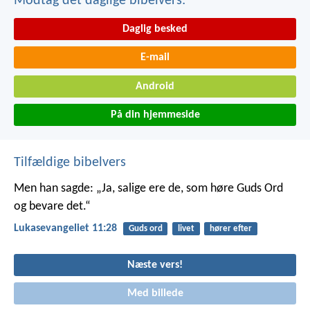
Modtag det daglige bibelvers:
Daglig besked
E-mail
Android
På din hjemmeside
Tilfældige bibelvers
Men han sagde: „Ja, salige ere de, som høre Guds Ord
og bevare det.“
Lukasevangeliet 11:28
Guds ord
livet
hører efter
Næste vers!
Med billede