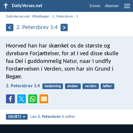
DailyVerses.net
Emner
Abonner
DailyVerses.net
›
Bibelbøger
›
2. Petersbrev
›
1
2. Petersbrev 1:4
Hvorved han har skænket os de største og
dyrebare Forjættelser, for at I ved disse skulle
faa Del i guddommelig Natur, naar I undfly
Fordærvelsen i Verden, som har sin Grund i
Begær.
2. Petersbrev 1:4
belønning
ønsker
verden
løfter
Læs
2. Petersbrev 1
online
DA1871