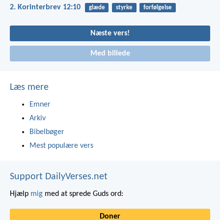
2. Korinterbrev 12:10
glæde
styrke
forfølgelse
Næste vers!
Med billede
Læs mere
Emner
Arkiv
Bibelbøger
Mest populære vers
Support DailyVerses.net
Hjælp
mig
med at sprede Guds ord:
Doner