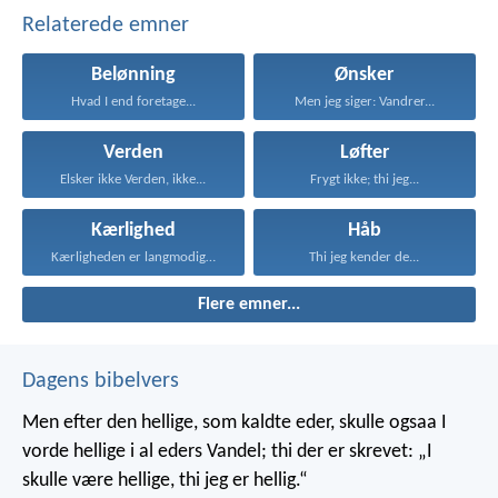
Relaterede emner
Belønning
Ønsker
Hvad I end foretage...
Men jeg siger: Vandrer...
Verden
Løfter
Elsker ikke Verden, ikke...
Frygt ikke; thi jeg...
Kærlighed
Håb
Kærligheden er langmodig, er...
Thi jeg kender de...
Flere emner...
Dagens bibelvers
Men efter den hellige, som kaldte eder, skulle ogsaa I
vorde hellige i al eders Vandel; thi der er skrevet: „I
skulle være hellige, thi jeg er hellig.“