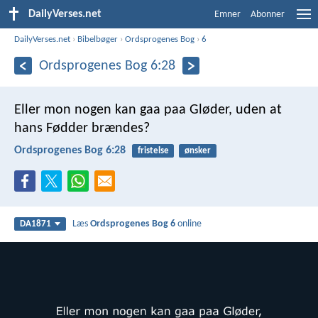
DailyVerses.net
Emner
Abonner
DailyVerses.net
›
Bibelbøger
›
Ordsprogenes Bog
›
6
Ordsprogenes Bog 6:28
Eller mon nogen kan gaa paa Gløder,
uden at
hans Fødder brændes?
Ordsprogenes Bog 6:28
fristelse
ønsker
Læs
Ordsprogenes Bog 6
online
DA1871