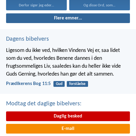
Derfor siger jeg eder...
Og disse Ord, som...
Flere emner...
Dagens bibelvers
Ligesom du ikke ved, hvilken Vindens Vej er, saa lidet
som du ved, hvorledes Benene dannes i den
frugtsommeliges Liv, saaledes kan du heller ikke vide
Guds Gerning, hvorledes han gør det alt sammen.
Prædikerens Bog 11:5
Gud
forståelse
Modtag det daglige bibelvers:
Daglig besked
E-mail