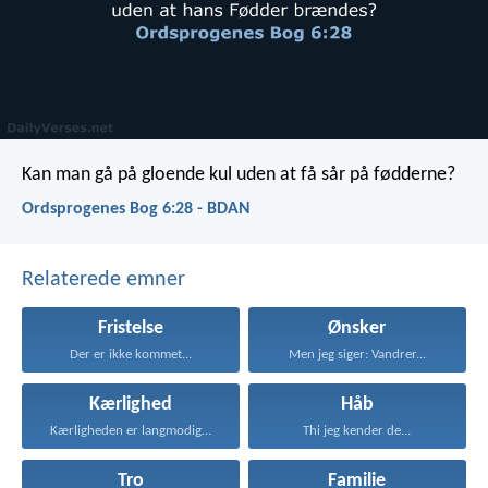
Kan man gå på gloende kul
uden at få sår på fødderne?
Ordsprogenes Bog 6:28 - BDAN
Relaterede emner
Fristelse
Ønsker
Der er ikke kommet...
Men jeg siger: Vandrer...
Kærlighed
Håb
Kærligheden er langmodig, er...
Thi jeg kender de...
Tro
Familie