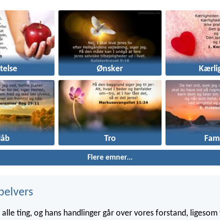
stelse
Ønsker
Kærli
Håb
Tro
Fami
Flere emner...
belvers
alle ting, og hans handlinger går over vores forstand, ligesom v