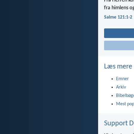
Fra Herren k
fra himlens o
Salme 121:1-2
Læs mere
Emner
Arkiv
Bibelbøg
Mest pop
Support D