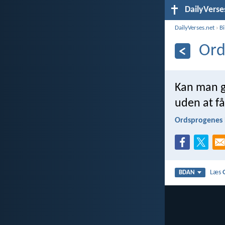
DailyVerse
DailyVerses.net
›
B
Ord
Kan man g
uden at få
Ordsprogenes 
Læs
BDAN