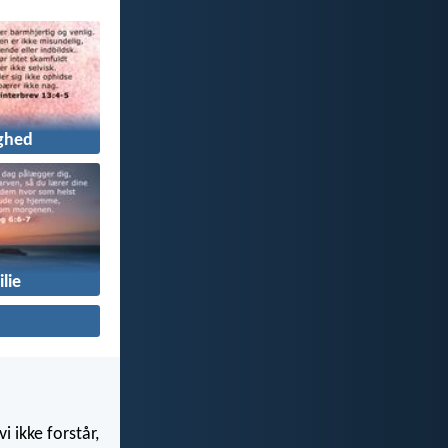
ghed
lie
i ikke forstår,