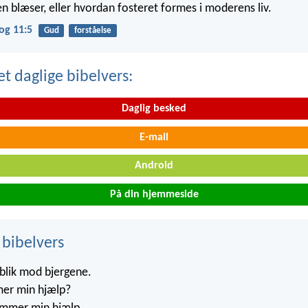
n blæser, eller hvordan fosteret formes i moderens liv.
og 11:5
Gud
forståelse
t daglige bibelvers:
Daglig besked
E-mail
Android
På din hjemmeside
 bibelvers
 blik mod bjergene.
er min hjælp?