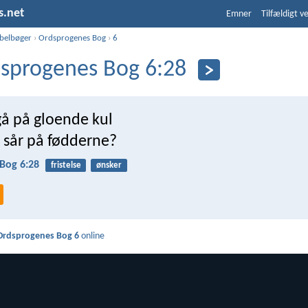
s.net
Emner
Tilfældigt v
ibelbøger
›
Ordsprogenes Bog
›
6
sprogenes Bog 6:28
å på gloende kul
 sår på fødderne?
Bog 6:28
fristelse
ønsker
Ordsprogenes Bog 6
online