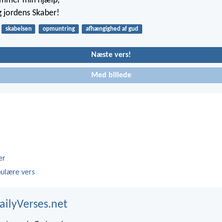
ommer min hjælp,
g jordens Skaber!
skabelsen
opmuntring
afhængighed af gud
Næste vers!
Med billede
er
ulære vers
ailyVerses.net