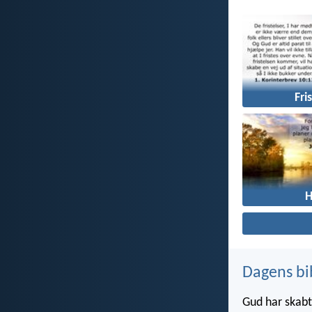
Fri
Dagens bi
Gud har skabt 