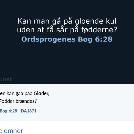
en kan gaa paa Gløder,
 Fødder brændes?
Bog 6:28 - DA1871
e emner