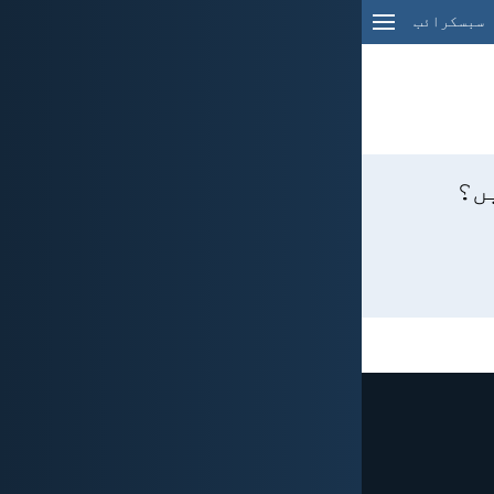
سبسکرائب
ں؟