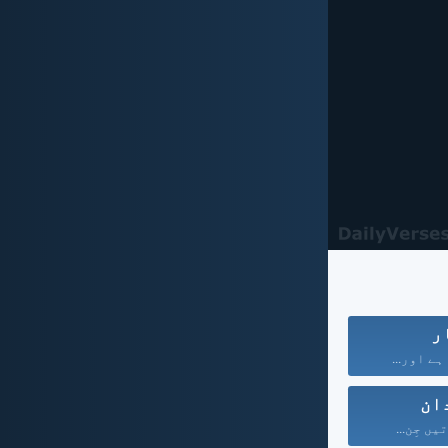
ر
 ہے اور...
ان
ں جِن...