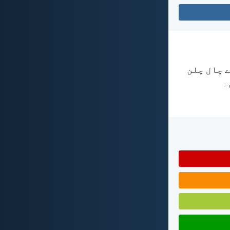
ے چال چلن
۔