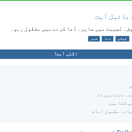
 بائبل آیت
ُوش۔ مُصِیبت میں صابِر۔ دُعا کرنے میں مشغُول رہو۔
خوشی
دعا
صبر
اگلی آیت!
ت
دہ دستاویزات
ی کتابیں
یادہ مقبول آیات