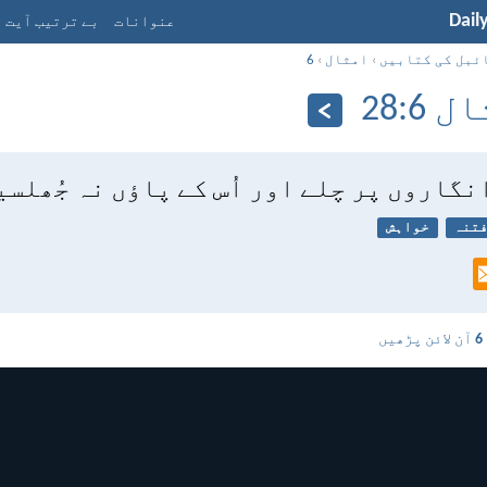
Dail
عنوانات
بے ترتیب آیت
ئبل کی کتابیں
›
امثال
›
6
6:‏28
نگاروں پر چلے اور اُس کے پاؤں نہ جُھلسی
تنہ
خواہش
آن لائن پڑھیں