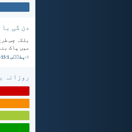
دن کی بائ
بلکہ جِس طرح
میں پاک بنو۔
۱-پطرؔس 1:‏15-‏16
روزانہ با