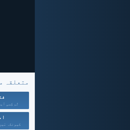
متعلقہ م
فت
تُم کِسی اَی
ام
کیونکہ مَیں 