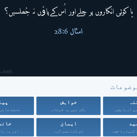
وضوعات
نہ
خواہش
پیا
سی آزمایش...
مگر مَیں یہ کہتا...
مُحبّت صابِر
ید
ایمان
خاند
تُمہارے حق...
اِس لِئے مَیں تُم...
اور یہ باتی