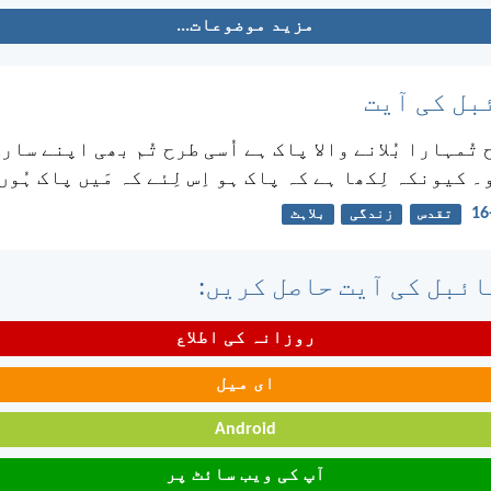
مزید موضوعات...
بل کی آیت
 تُمہارا بُلانے والا پاک ہے اُسی طرح تُم بھی اپنے سار
 کیونکہ لِکھا ہے کہ پاک ہو اِس لِئے کہ مَیں پاک ہُوں
تقدس
زندگی
بلاہٹ
ئبل کی آیت حاصل کریں:
روزانہ کی اطلاع
ای میل
Android
آپ کی ویب سائٹ پر