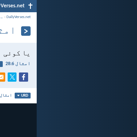
yVerses.net
DailyVerses.net
›
با
امثال 
یا کوئی ا
امثال 6:‏28
ف
امثال 6
URD