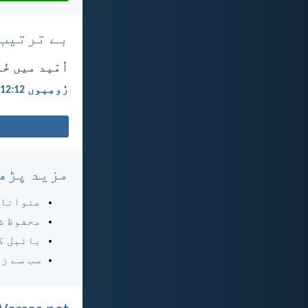
بے ترتیب
اُمّید میں خ
رُومِیوں 12:‏12
مزید پڑھ
عنوانا
محفوظ ش
بائبل ک
سب سے ز