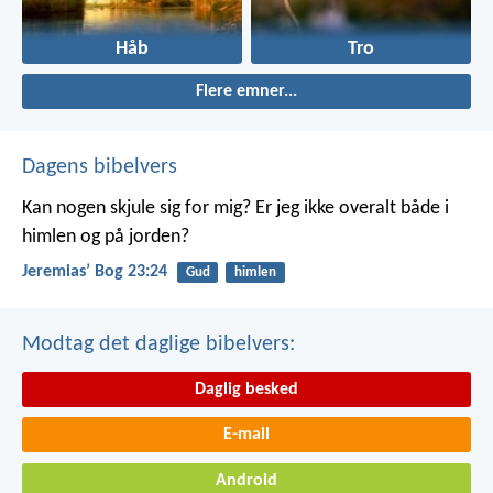
Håb
Tro
Flere emner...
Dagens bibelvers
Kan nogen skjule sig for mig? Er jeg ikke overalt både i
himlen og på jorden?
Jeremiasʼ Bog 23:24
Gud
himlen
Modtag det daglige bibelvers:
Daglig besked
E-mail
Android