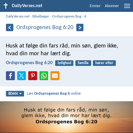
DailyVerses.net
Emner
Abonner
DailyVerses.net
›
Bibelbøger
›
Ordsprogenes Bog
›
6
Ordsprogenes Bog 6:20
Husk at følge din fars råd, min søn,
glem ikke,
hvad din mor har lært dig.
Ordsprogenes Bog 6:20
lydighed
familie
hører efter
Læs
Ordsprogenes Bog 6
online
BDAN