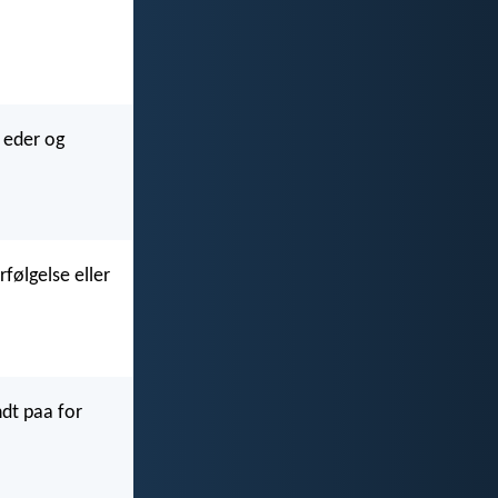
 eder og
rfølgelse eller
ndt paa for