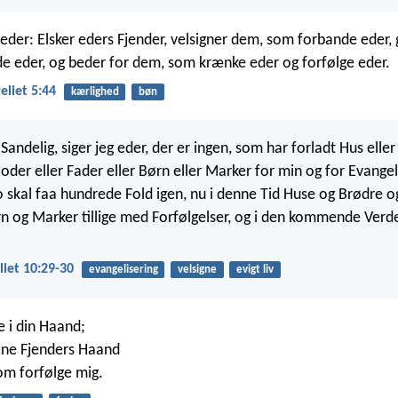
 eder: Elsker eders Fjender, velsigner dem, som forbande eder,
e eder, og beder for dem, som krænke eder og forfølge eder.
liet 5:44
kærlighed
bøn
Sandelig, siger jeg eder, der er ingen, som har forladt Hus eller
oder eller Fader eller Børn eller Marker for min og for Evangel
o skal faa hundrede Fold igen, nu i denne Tid Huse og Brødre o
 og Marker tillige med Forfølgelser, og i den kommende Verde
iet 10:29-30
evangelisering
velsigne
evigt liv
e i din Haand;
ine Fjenders Haand
om forfølge mig.