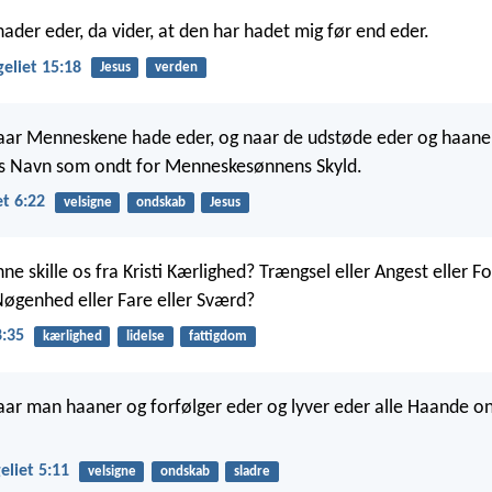
ader eder, da vider, at den har hadet mig før end eder.
eliet 15:18
Jesus
verden
 naar Menneskene hade eder, og naar de udstøde eder og haane
rs Navn som ondt for Menneskesønnens Skyld.
t 6:22
velsigne
ondskab
Jesus
e skille os fra Kristi Kærlighed? Trængsel eller Angest eller Fo
Nøgenhed eller Fare eller Sværd?
:35
kærlighed
lidelse
fattigdom
 naar man haaner og forfølger eder og lyver eder alle Haande o
liet 5:11
velsigne
ondskab
sladre