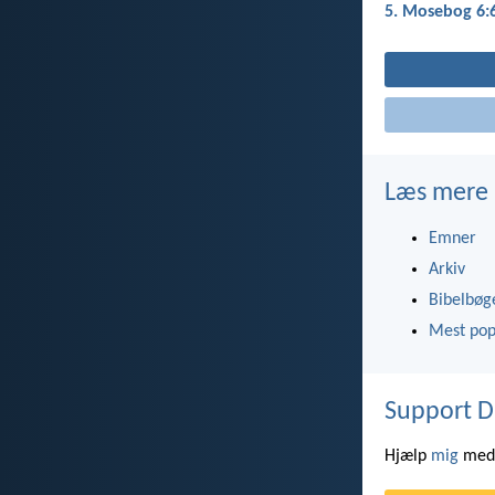
5. Mosebog 6:
Læs mere
Emner
Arkiv
Bibelbøg
Mest pop
Support D
Hjælp
mig
med 