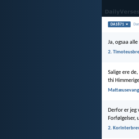
DA1871
Dan
Ja, ogsaa alle 
2. Timoteusbre
Salige ere de,
thi Himmerige
Mattæusevange
Derfor er jeg
Forfølgelser, 
2. Korinterbre