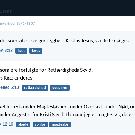
ske Bibel 1871/1907
de, som ville leve gudfrygtigt i Kristus Jesus, skulle forfølges.
v 3:12
livet
Jesus
 som ere forfulgte for Retfærdigheds Skyld,
s Rige er deres.
liet 5:10
retfærdighed
guds rige
 vel tilfreds under Magtesløshed, under Overlast, under Nød, u
under Angester for Kristi Skyld; thi naar jeg er magtesløs, da er
v 12:10
glæde
styrke
magtesløs