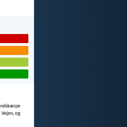
l indskærpe
 Vejen, og