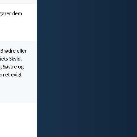
 gører dem
 Brødre eller
iets Skyld,
g Søstre og
n et evigt