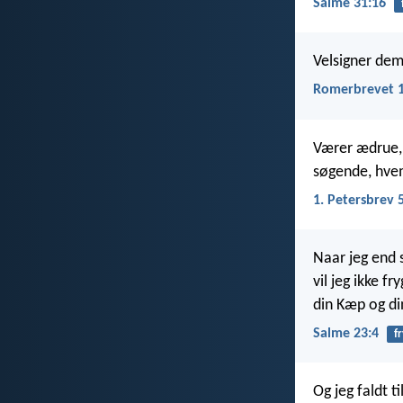
Salme 31:16
Velsigner dem,
Romerbrevet 1
Værer ædrue,
søgende, hve
1. Petersbrev 
Naar jeg end 
vil jeg ikke f
din Kæp og din
Salme 23:4
fr
Og jeg faldt t