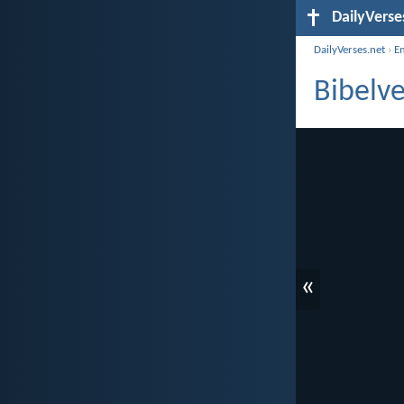
DailyVerse
DailyVerses.net
›
E
Bibelve
«