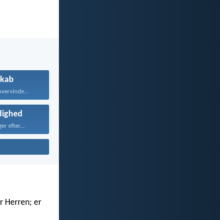
kab
overvinde...
dighed
r efter...
r Herren; er