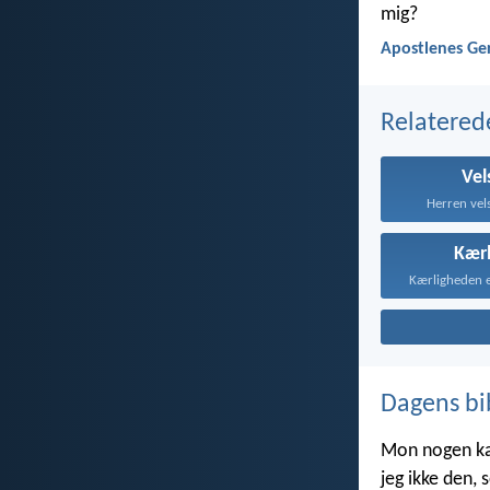
mig?
Apostlenes Ge
Relatered
Vel
Herren vels
Kær
Dagens bi
Mon nogen kan 
jeg ikke den,