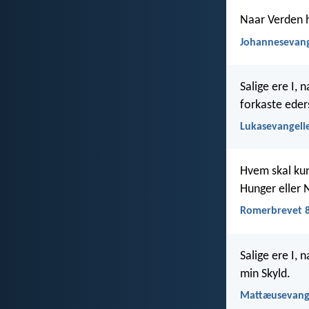
Naar Verden h
Johannesevang
Salige ere I,
forkaste ede
Lukasevangelie
Hvem skal kunn
Hunger eller 
Romerbrevet 8
Salige ere I,
min Skyld.
Mattæusevange