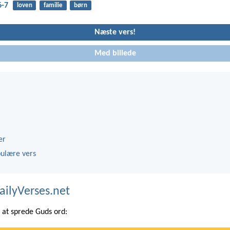
6-7
loven
familie
børn
Næste vers!
Med billede
er
ulære vers
ailyVerses.net
at sprede Guds ord: