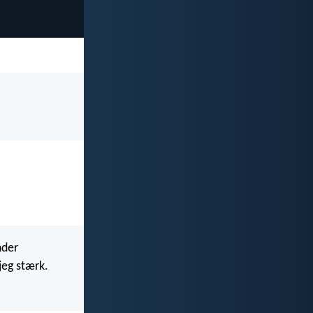
nder
 jeg stærk.