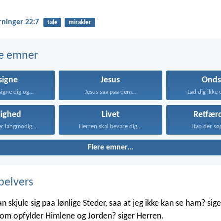
rninger 22:7
tale
mirakler
e emner
signe
Jesus
Onds
igne dig og...
Jesus saa paa dem...
Lad dig ikke 
lighed
Livet
Retfær
Kærligheden er langmodig, er...
Herren skal bevare dig...
Hvo der søge
Flere emner...
belvers
skjule sig paa lønlige Steder, saa at jeg ikke kan se ham? sige
 som opfylder Himlene og Jorden? siger Herren.