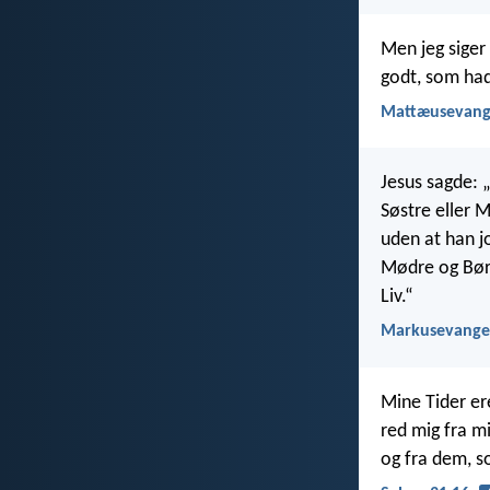
Men jeg siger
godt, som had
Mattæusevange
Jesus sagde: „
Søstre eller M
uden at han j
Mødre og Børn
Liv.“
Markusevangel
Mine Tider er
red mig fra m
og fra dem, s