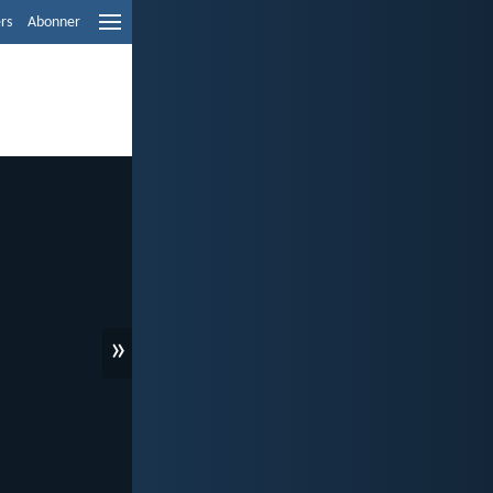
ers
Abonner
»