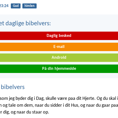
23:24
Gud
himlen
t daglige bibelvers:
Daglig besked
E-mail
Android
På din hjemmeside
 bibelvers
som jeg byder dig i Dag, skulle være paa dit Hjerte. Og du ska
 og tale om dem, naar du sidder i dit Hus, og naar du gaar paa
r dig, og naar du staar op.