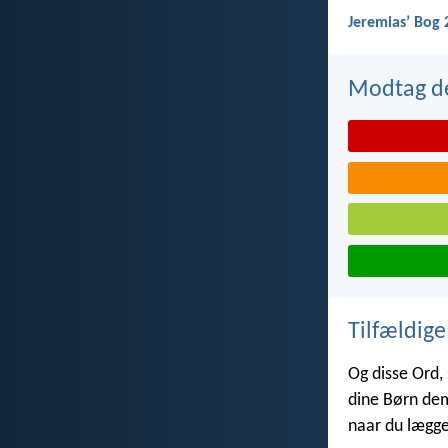
Jeremiasʼ Bog 
Modtag de
Tilfældige
Og disse Ord, 
dine Børn dem
naar du lægge