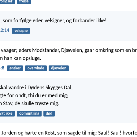
forløser
frelse
 som forfølge eder, velsigner, og forbander ikke!
2:14
velsigne
 vaager; eders Modstander, Djævelen, gaar omkring som en br
m han kan opsluge.
5:8
ønsker
overvinde
djævelen
skal vandre i Dødens Skygges Dal,
rygte for ondt, thi du er med mig;
 Stav, de skulle trøste mig.
ygt ikke
opmuntring
død
il Jorden og hørte en Røst, som sagde til mig: Saul! Saul! hvorf