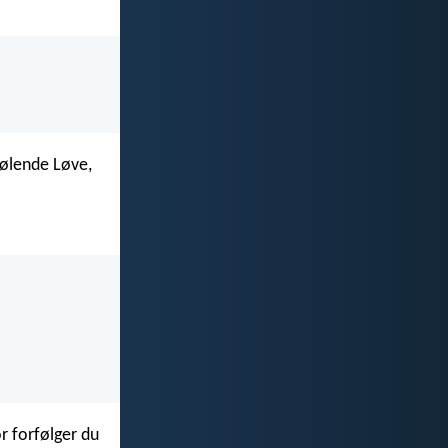
ølende Løve,
or forfølger du