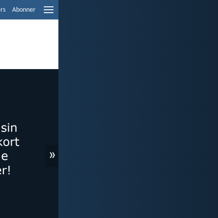
ers
Abonner
»