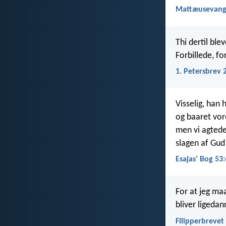
Mattæusevange
Thi dertil ble
Forbillede, fo
1. Petersbrev 
Visselig, han
og baaret vor
men vi agtede
slagen af Gud 
Esajasʼ Bog 53:
For at jeg ma
bliver ligeda
Filipperbrevet