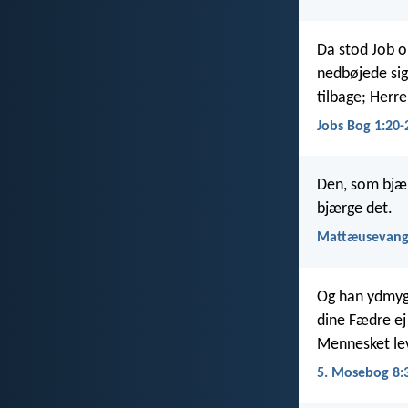
Da stod Job o
nedbøjede sig
tilbage; Herr
Jobs Bog 1:20-
Den, som bjærg
bjærge det.
Mattæusevange
Og han ydmyge
dine Fædre ej
Mennesket lev
5. Mosebog 8: