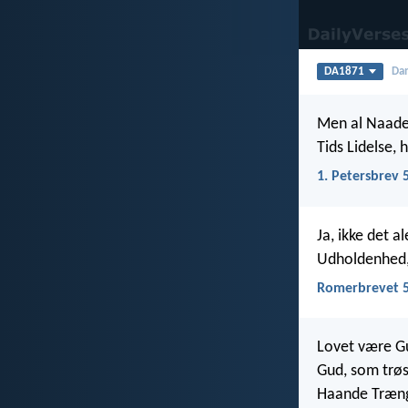
DA1871
Dan
Men al Naades 
Tids Lidelse, 
1. Petersbrev 
Ja, ikke det a
Udholdenhed,
Romerbrevet 5
Lovet være Gu
Gud, som trøs
Haande Trængs