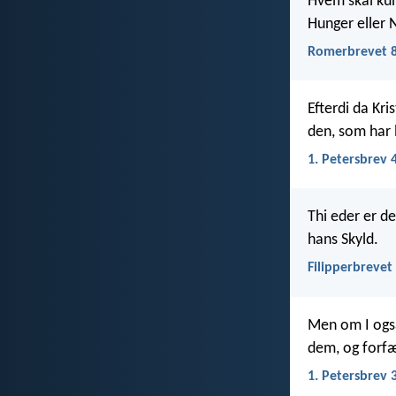
Hvem skal kunn
Hunger eller 
Romerbrevet 8
Efterdi da Kri
den, som har l
1. Petersbrev 
Thi eder er de
hans Skyld.
Filipperbrevet
Men om I ogsa
dem, og forfæ
1. Petersbrev 