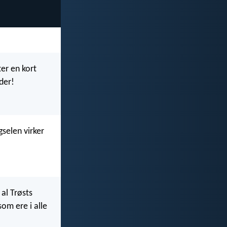
ter en kort
eder!
gselen virker
al Trøsts
om ere i alle