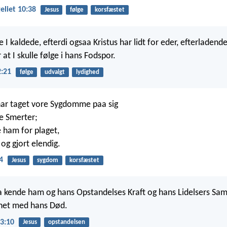
liet 10:38
Jesus
følge
korsfæstet
ve I kaldede, efterdi ogsaa Kristus har lidt for eder, efterladend
r at I skulle følge i hans Fodspor.
2:21
følge
udvalgt
lydighed
 har taget vore Sygdomme paa sig
e Smerter;
 ham for plaget,
og gjort elendig.
4
Jesus
sygdom
korsfæstet
a kende ham og hans Opstandelses Kraft og hans Lidelsers Samf
nnet med hans Død.
 3:10
Jesus
opstandelsen