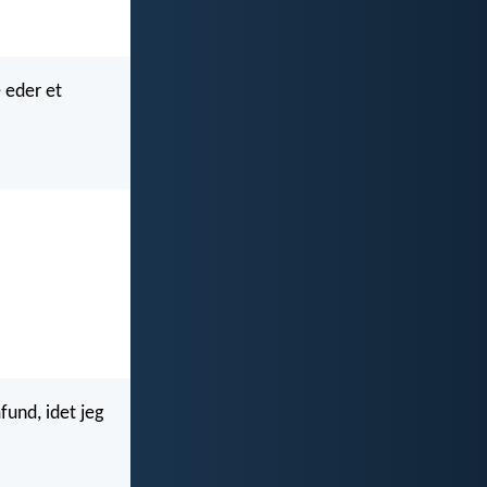
e eder et
und, idet jeg