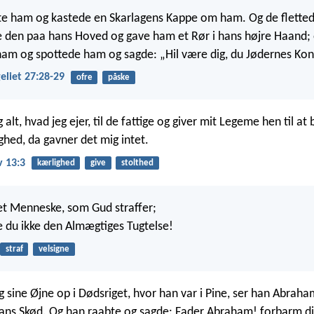
e ham og kastede en Skarlagens Kappe om ham. Og de fletted
e den paa hans Hoved og gave ham et Rør i hans højre Haand; 
am og spottede ham og sagde: „Hil være dig, du Jødernes Ko
liet 27:28-29
ofre
påske
 alt, hvad jeg ejer, til de fattige og giver mit Legeme hen til a
ghed, da gavner det mig intet.
v 13:3
kærlighed
give
stolthed
 det Menneske, som Gud straffer;
e du ikke den Almægtiges Tugtelse!
straf
velsigne
g sine Øjne op i Dødsriget, hvor han var i Pine, ser han Abraha
hans Skød. Og han raabte og sagde: Fader Abraham! forbarm di