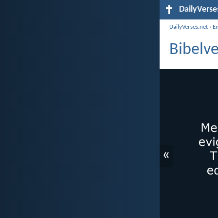
DailyVerse
DailyVerses.net
›
E
Bibelve
«