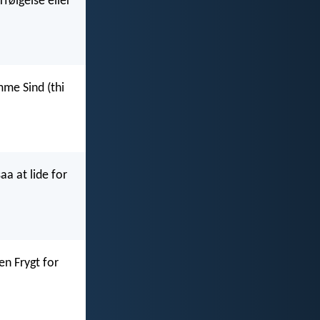
rfølgelse eller
mme Sind (thi
aa at lide for
en Frygt for