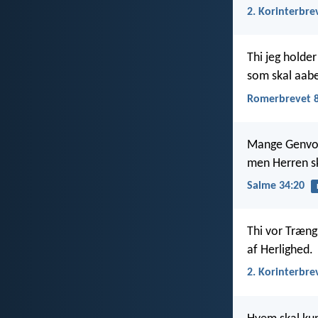
2. Korinterbre
Thi jeg holde
som skal aab
Romerbrevet 8
Mange Genvor
men Herren s
Salme 34:20
Thi vor Træng
af Herlighed.
2. Korinterbre