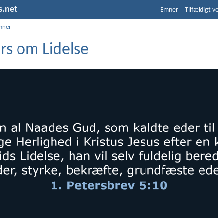
s.net
Emner
Tilfældigt v
mner
rs om Lidelse