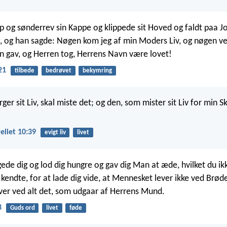
p og sønderrev sin Kappe og klippede sit Hoved og faldt paa J
, og han sagde: Nøgen kom jeg af min Moders Liv, og nøgen ve
en gav, og Herren tog, Herrens Navn være lovet!
21
tilbede
bedrøvet
bekymring
er sit Liv, skal miste det; og den, som mister sit Liv for min Sk
liet 10:39
evigt liv
livet
de dig og lod dig hungre og gav dig Man at æde, hvilket du ik
 kendte, for at lade dig vide, at Mennesket lever ikke ved Brød
er ved alt det, som udgaar af Herrens Mund.
3
Guds ord
livet
føde