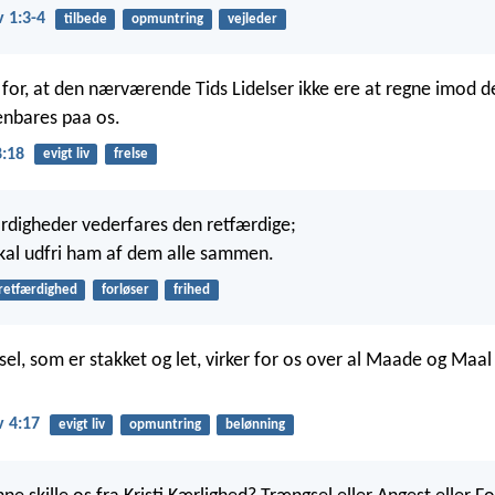
v 1:3-4
tilbede
opmuntring
vejleder
r for, at den nærværende Tids Lidelser ikke ere at regne imod d
enbares paa os.
:18
evigt liv
frelse
digheder vederfares den retfærdige;
kal udfri ham af dem alle sammen.
retfærdighed
forløser
frihed
sel, som er stakket og let, virker for os over al Maade og Maal
v 4:17
evigt liv
opmuntring
belønning