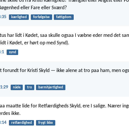
e skille os fra Kristi Kærlighed? Trængsel eller Angest eller Fo
Nøgenhed eller Fare eller Sværd?
:35
kærlighed
forfølgelse
fattigdom
stus har lidt i Kødet, saa skulle ogsaa I væbne eder med det sa
idt i Kødet, er hørt op med Synd).
4:1
synd
t forundt for Kristi Skyld — ikke alene at tro paa ham, men ogs
 1:29
nåde
tro
barmhjertighed
a maatte lide for Retfærdigheds Skyld, ere I salige. Nærer ing
rdes ikke.
3:14
retfærdighed
frygt ikke