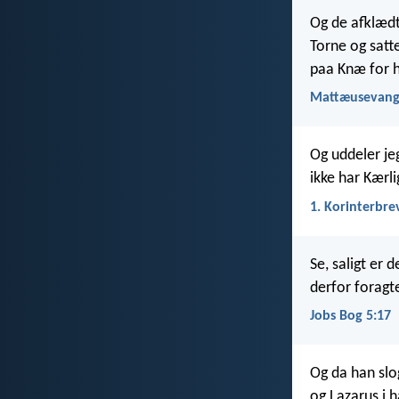
Og de afklædt
Torne og satt
paa Knæ for h
Mattæusevange
Og uddeler jeg
ikke har Kærli
1. Korinterbre
Se, saligt er
derfor foragt
Jobs Bog 5:17
Og da han slo
og Lazarus i 