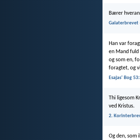
Bærer hverand
Galaterbrevet 
Han var forag
en Mand fuld 
og som en, fo
foragtet, og v
Esajasʼ Bog 53:
Thi ligesom Kr
ved Kristus.
2. Korinterbre
Og den, som ik