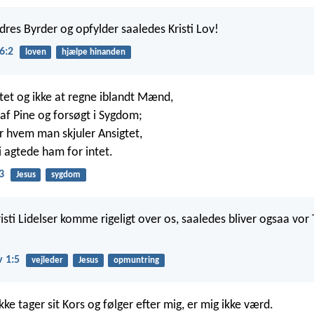
res Byrder og opfylder saaledes Kristi Lov!
6:2
loven
hjælpe hinanden
tet og ikke at regne iblandt Mænd,
af Pine og forsøgt i Sygdom;
r hvem man skjuler Ansigtet,
i agtede ham for intet.
3
Jesus
sygdom
isti Lidelser komme rigeligt over os, saaledes bliver ogsaa vor T
v 1:5
vejleder
Jesus
opmuntring
ke tager sit Kors og følger efter mig, er mig ikke værd.