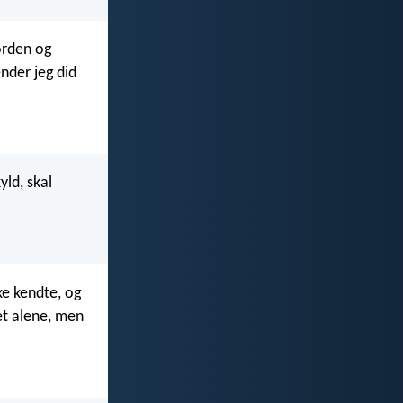
orden og
nder jeg did
yld, skal
ke kendte, og
et alene, men