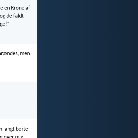
e en Krone af
og de faldt
nge!“
t brændes, men
m langt borte
g over mig,