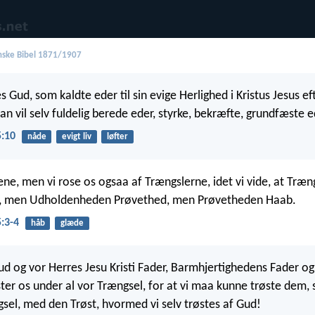
ske Bibel 1871/1907
Gud, som kaldte eder til sin evige Herlighed i Kristus Jesus ef
han vil selv fuldelig berede eder, styrke, bekræfte, grundfæste 
5:10
nåde
evigt liv
løfter
lene, men vi rose os ogsaa af Trængslerne, idet vi vide, at Træn
 men Udholdenheden Prøvethed, men Prøvetheden Haab.
:3-4
håb
glæde
d og vor Herres Jesu Kristi Fader, Barmhjertighedens Fader og 
ter os under al vor Trængsel, for at vi maa kunne trøste dem, s
el, med den Trøst, hvormed vi selv trøstes af Gud!