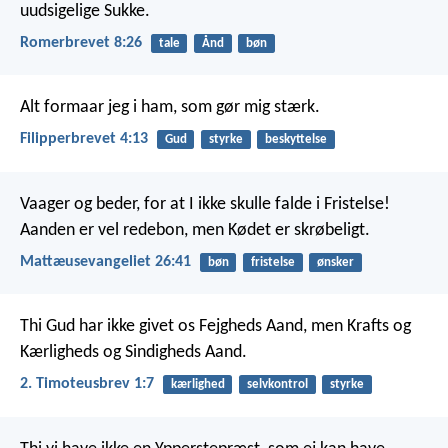
uudsigelige Sukke.
Romerbrevet 8:26
tale
Ånd
bøn
Alt formaar jeg i ham, som gør mig stærk.
Filipperbrevet 4:13
Gud
styrke
beskyttelse
Vaager og beder, for at I ikke skulle falde i Fristelse!
Aanden er vel redebon, men Kødet er skrøbeligt.
Mattæusevangeliet 26:41
bøn
fristelse
ønsker
Thi Gud har ikke givet os Fejgheds Aand, men Krafts og
Kærligheds og Sindigheds Aand.
2. Timoteusbrev 1:7
kærlighed
selvkontrol
styrke