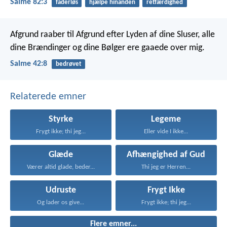
Salme 82:3
faderløs
hjælpe hinanden
retfærdighed
Afgrund raaber til Afgrund
efter Lyden af dine Sluser,
alle
dine Brændinger og dine Bølger
ere gaaede over mig.
Salme 42:8
bedrøvet
Relaterede emner
Styrke
Legeme
Frygt ikke; thi jeg...
Eller vide I ikke...
Glæde
Afhængighed af Gud
Værer altid glade, beder...
Thi jeg er Herren...
Udruste
Frygt Ikke
Og lader os give...
Frygt ikke; thi jeg...
Flere emner...