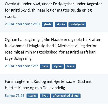
Overlast, under Nød, under Forfølgelser, under Angester
for Kristi Skyld; thi naar jeg er magtesløs, da er jeg
stærk.
2. Korinterbrev 12:10
glæde
styrke
forfølgelse
Og han har sagt mig: „Min Naade er dig nok; thi Kraften
fuldkommes i Magtesløshed.“ Allerhelst vil jeg derfor
rose mig af min Magtesløshed, for at Kristi Kraft kan
tage Bolig i mig.
2. Korinterbrev 12:9
nåde
styrke
Jesus
Forsmægter mit Kød og mit Hjerte,
saa er Gud mit
Hjertes Klippe og min Del evindelig.
Salme 73:26
styrke
livet
afhængighed af gud