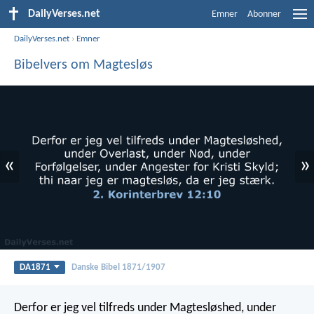
DailyVerses.net
Emner
Abonner
DailyVerses.net
›
Emner
Bibelvers om Magtesløs
«
»
DA1871
Danske Bibel 1871/1907
Derfor er jeg vel tilfreds under Magtesløshed, under