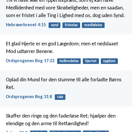
Thi vi have ikke en Ypperstepræst, som ej kan have
Medlidenhed med vore Skrøbeligheder, men en saadan,
som er fristet i alle Ting i Lighed med os, dog uden Synd.
Hebræerbrevet 4:15
synd
fristelse
medfølelse
Et glad Hjerte er en god Lægedom;
men et nedslaaet
Mod udtørrer Benene.
Ordsprogenes Bog 17:22
helbredelse
hjertet
sygdom
Oplad din Mund for den stumme
til alle forladte Børns
Ret.
Ordsprogenes Bog 31:8
tale
Skaffer den ringe og den faderløse Ret;
hjælper den
elendige og den arme til Retfærdighed!