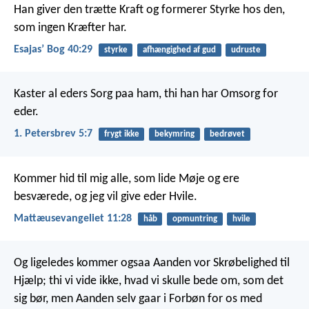
Han giver den trætte Kraft
og formerer Styrke hos den,
som ingen Kræfter har.
Esajasʼ Bog 40:29
styrke
afhængighed af gud
udruste
Kaster al eders Sorg paa ham, thi han har Omsorg for
eder.
1. Petersbrev 5:7
frygt ikke
bekymring
bedrøvet
Kommer hid til mig alle, som lide Møje og ere
besværede, og jeg vil give eder Hvile.
Mattæusevangeliet 11:28
håb
opmuntring
hvile
Og ligeledes kommer ogsaa Aanden vor Skrøbelighed til
Hjælp; thi vi vide ikke, hvad vi skulle bede om, som det
sig bør, men Aanden selv gaar i Forbøn for os med