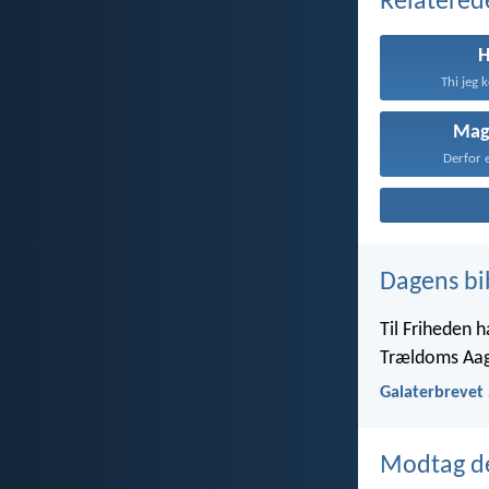
Relatered
Thi jeg 
Mag
Derfor e
Dagens bi
Til Friheden h
Trældoms Aa
Galaterbrevet 
Modtag de