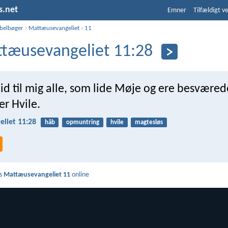
s.net
Emner
Tilfældigt v
ibelbøger
›
Mattæusevangeliet
›
11
tæusevangeliet 11:28
 til mig alle, som lide Møje og ere besværede
er Hvile.
liet 11:28
håb
opmuntring
hvile
magtesløs
s
Mattæusevangeliet 11
online