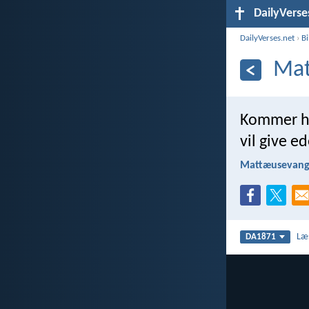
DailyVerse
DailyVerses.net
›
B
Mat
Kommer hid
vil give ed
Mattæusevange
Læ
DA1871