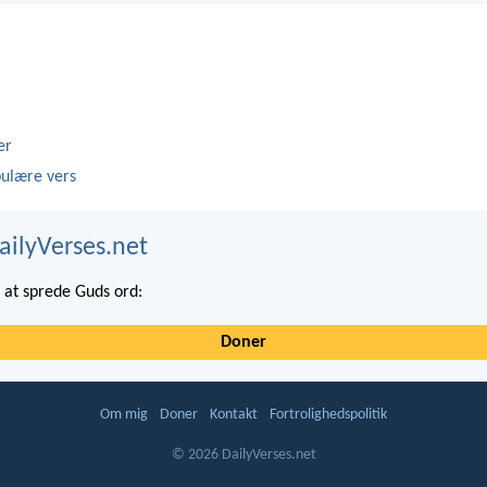
er
ulære vers
ailyVerses.net
at sprede Guds ord:
Doner
Om mig
Doner
Kontakt
Fortrolighedspolitik
© 2026 DailyVerses.net