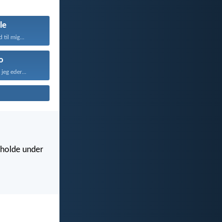
le
til mig...
o
jeg eder...
r holde under