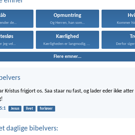
e emner
Håb
Opmuntring
Hvi
kender de...
Og Herren, han som...
Kommer hid 
tesløs
Kærlighed
Tr
r jeg vel...
Kærligheden er langmodig, er...
Derfor siger 
Flere emner...
belvers
ar Kristus frigjort os. Saa staar nu fast, og lader eder ikke atte
g!
5:1
Jesus
livet
forløser
t daglige bibelvers: