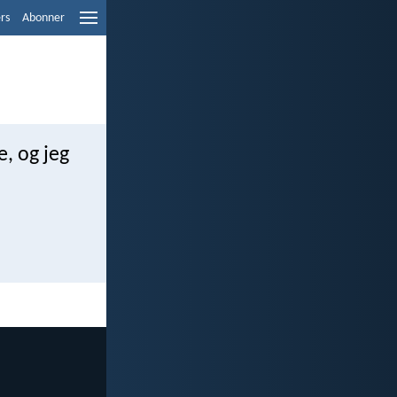
ers
Abonner
, og jeg