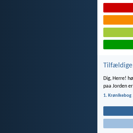
Tilfældige
Dig, Herre! h
paa Jorden er 
1. Krønikebog 