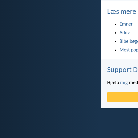
Læs mere
Emner
Arkiv
Bibelbøg
Mest pop
Support D
Hjælp
mig
med 