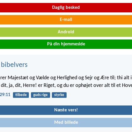
Daglig besked
E-mail
Android
På din hjemmeside
 bibelvers
ører Majestæt og Vælde og Herlighed og Sejr og Ære til; thi alt
dit, ja, dit, Herre! er Riget, og du er ophøjet over alt til et Hov
29:11
tilbede
guds rige
styrke
Næste vers!
Med billede