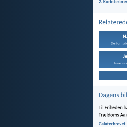
2. Korinterbre
Relatered
N
Derfor lad
J
Jesus sa
Dagens bi
Til Friheden h
Trældoms Aa
Galaterbrevet 