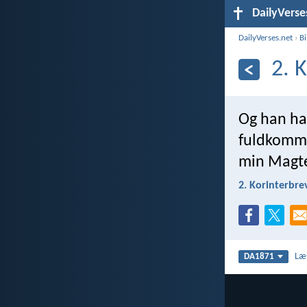
DailyVerse
DailyVerses.net
›
B
2. 
Og han har
fuldkommes
min Magtes
2. Korinterbre
Læ
DA1871