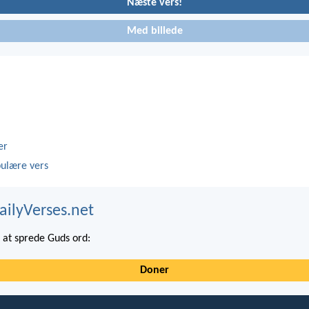
Næste vers!
Med billede
er
ulære vers
ailyVerses.net
at sprede Guds ord:
Doner