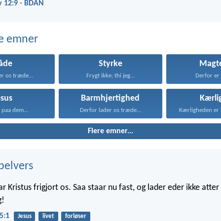
v 12:9 - BDAN
e emner
åde
Styrke
Magte
er os træde...
Frygt ikke; thi jeg...
Derfor er j
esus
Barmhjertighed
Kærli
a paa dem...
Derfor lader os træde...
Flere emner...
belvers
ar Kristus frigjort os. Saa staar nu fast, og lader eder ikke atte
g!
5:1
Jesus
livet
forløser