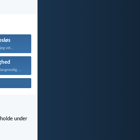
sløs
eg vel...
ghed
Kærligheden er langmodig, er...
r holde under