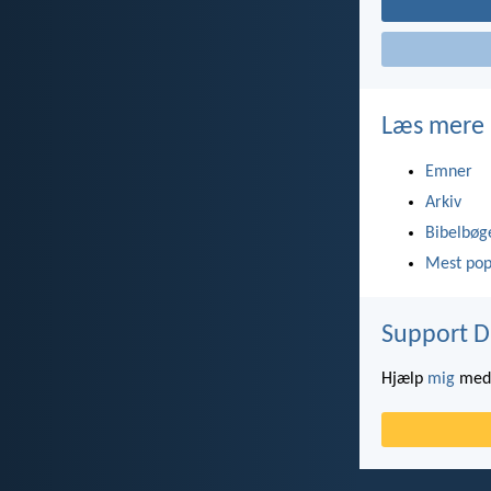
Læs mere
Emner
Arkiv
Bibelbøg
Mest pop
Support D
Hjælp
mig
med 