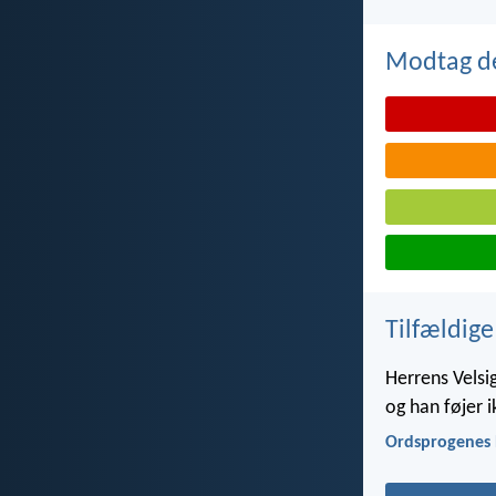
Modtag de
Tilfældige
Herrens Velsig
og han føjer i
Ordsprogenes 