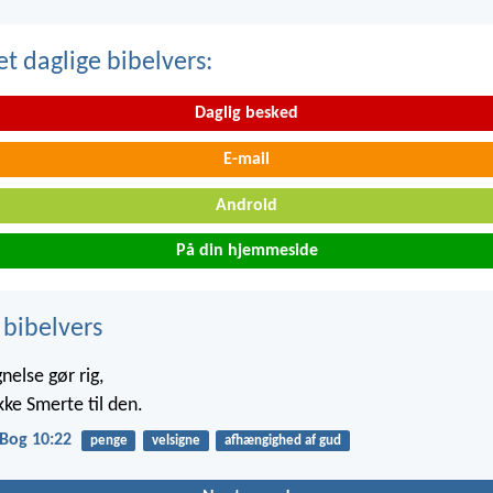
t daglige bibelvers:
Daglig besked
E-mail
Android
På din hjemmeside
 bibelvers
nelse gør rig,
kke Smerte til den.
Bog 10:22
penge
velsigne
afhængighed af gud