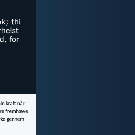
in kraft når
lere fremhæve
irke gennem