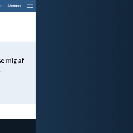
ers
Abonner
se mig af
.