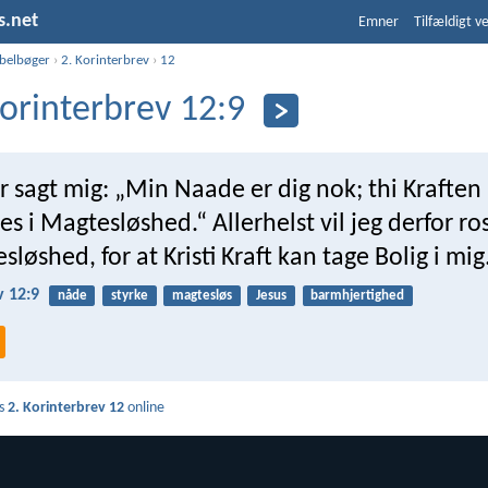
s.net
Emner
Tilfældigt v
ibelbøger
›
2. Korinterbrev
›
12
Korinterbrev 12:9
 sagt mig: „Min Naade er dig nok; thi Kraften
 i Magtesløshed.“ Allerhelst vil jeg derfor ro
løshed, for at Kristi Kraft kan tage Bolig i mig
v 12:9
nåde
styrke
magtesløs
Jesus
barmhjertighed
s
2. Korinterbrev 12
online