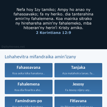
Lohahevitra mifandraika amin'izany
Fahasoavana
Tanjaka
Koa aoka isika hanatona...
Aza matahotra ianao, fa...
Fahalemena
Jesosy
Koa dia finaritra aho...
Fa Jesosy nijery azy...
Famindram-po
Fitiavana
Koa aoka isika hanatona...
Ny fitiavana mahari-po sady...