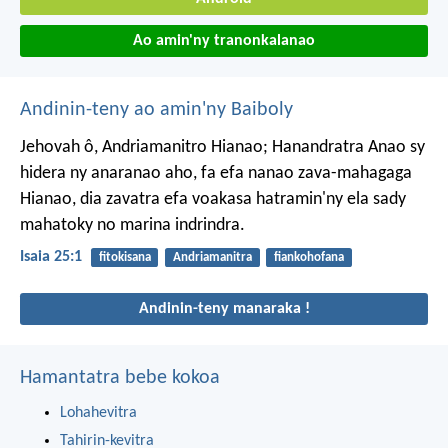
Ao amin'ny tranonkalanao
Andinin-teny ao amin'ny Baiboly
Jehovah ô, Andriamanitro Hianao; Hanandratra Anao sy
hidera ny anaranao aho, fa efa nanao zava-mahagaga
Hianao, dia zavatra efa voakasa hatramin'ny ela sady
mahatoky no marina indrindra.
Isaia 25:1
fitokisana
Andriamanitra
fiankohofana
Andinin-teny manaraka !
Hamantatra bebe kokoa
Lohahevitra
Tahirin-kevitra