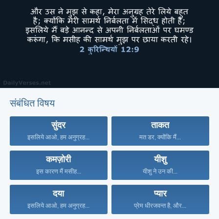
संबंधित विषय
सुंदर
ताकत
इसलिये आओ, हम अनुग्रह...
मत डर, क्योंकि मैं...
कमज़ोरी
यीशु
इस कारण मैं मसीह...
यीशु ने उन की...
दया
प्यार
इसलिये आओ, हम अनुग्रह...
प्रेम धीरजवन्त है, और...