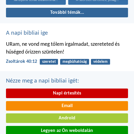
További témák...
A napi bibliai ige
URam, ne vond meg tőlem irgalmadat,
szereteted és
hűséged őrizzen szüntelen!
Zsoltárok 40:12
szeretet
megbízhatóság
védelem
Nézze meg a napi bibliai igét:
Napi értesítés
Email
Android
Legyen az Ön weboldalán