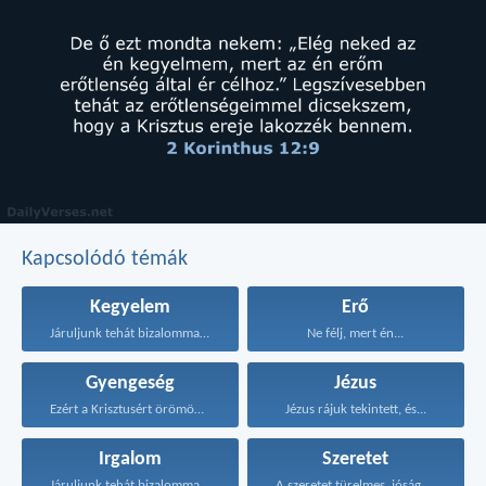
Kapcsolódó témák
Kegyelem
Erő
Járuljunk tehát bizalommal a...
Ne félj, mert én...
Gyengeség
Jézus
Ezért a Krisztusért örömöm...
Jézus rájuk tekintett, és...
Irgalom
Szeretet
Járuljunk tehát bizalommal a...
A szeretet türelmes, jóságos...