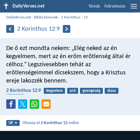
DailyVerses.net
Témák
Feliratkozás
DailyVerses.net
›
Biblia könyvek
›
2 Korinthus
›
12
2 Korinthus 12:9
De ő ezt mondta nekem: „Elég neked az én
kegyelmem, mert az én erőm erőtlenség által ér
célhoz.” Legszívesebben tehát az
erőtlenségeimmel dicsekszem, hogy a Krisztus
ereje lakozzék bennem.
2 Korinthus 12:9
kegyelem
erő
gyengeség
Jézus
irgalom
Olvassa el
2 Korinthus 12
online
UF