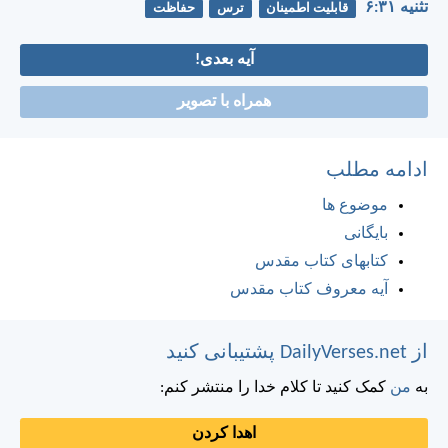
تثنيه ۳۱:‏۶
قابلیت اطمینان
ترس
حفاظت
آیه بعدی!
همراه با تصویر
ادامه مطلب
موضوع ها
بایگانی
کتابهای کتاب مقدس
آیه معروف کتاب مقدس
از DailyVerses.net پشتیبانی کنید
به
من
کمک کنید تا کلام خدا را منتشر کنم:
اهدا کردن