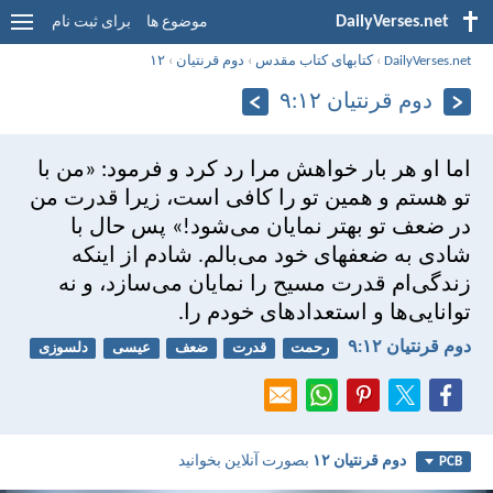
DailyVerses.net
موضوع ها
برای ثبت نام
DailyVerses.net
›
کتابهای کتاب مقدس
›
دوم قرنتیان
›
۱۲
دوم قرنتیان ۱۲:‏۹
اما او هر بار خواهش مرا رد كرد و فرمود: «من با
تو هستم و همين تو را كافی است، زيرا قدرت من
در ضعف تو بهتر نمايان می‌شود!» پس حال با
شادی به ضعفهای خود می‌بالم. شادم از اينكه
زندگی‌ام قدرت مسيح را نمايان می‌سازد، و نه
توانايی‌ها و استعدادهای خودم را.
دوم قرنتیان ۱۲:‏۹
رحمت
قدرت
ضعف
عیسی
دلسوزی
دوم قرنتیان ۱۲
بصورت آنلاین بخوانید
PCB