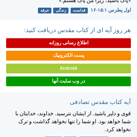
«پاک باشيد، زيرا من پاک هستم.»
اول پطرس ۱:‏۱۵-‏۱۶
قداست
زندگی
حرفه
هر روز آیه ای از کتاب مقدس دریافت کنید:
اطلاع رسانی روزانه
پست الکترونیک
Android
در وب سایت آنها
آیه کتاب مقدس تصادفی
قوی و دلير باشيد. از ايشان نترسيد. خداوند، خدايتان با
شما خواهد بود. او شما را تنها نخواهد گذاشت و ترک
نخواهد كرد.