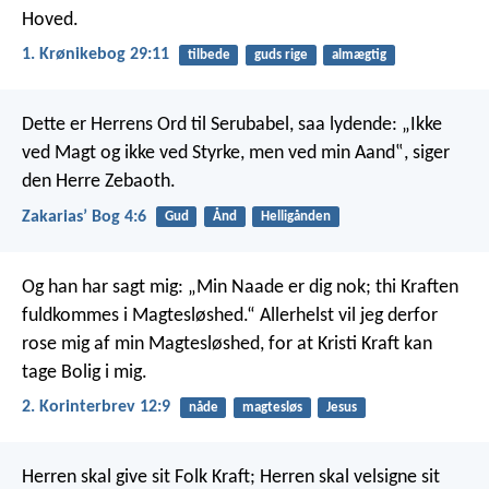
Hoved.
1. Krønikebog 29:11
tilbede
guds rige
almægtig
Dette er Herrens Ord til Serubabel, saa lydende: „Ikke
ved Magt og ikke ved Styrke, men ved min Aand‟, siger
den Herre Zebaoth.
Zakariasʼ Bog 4:6
Gud
Ånd
Helligånden
Og han har sagt mig: „Min Naade er dig nok; thi Kraften
fuldkommes i Magtesløshed.“ Allerhelst vil jeg derfor
rose mig af min Magtesløshed, for at Kristi Kraft kan
tage Bolig i mig.
2. Korinterbrev 12:9
nåde
magtesløs
Jesus
Herren skal give sit Folk Kraft;
Herren skal velsigne sit