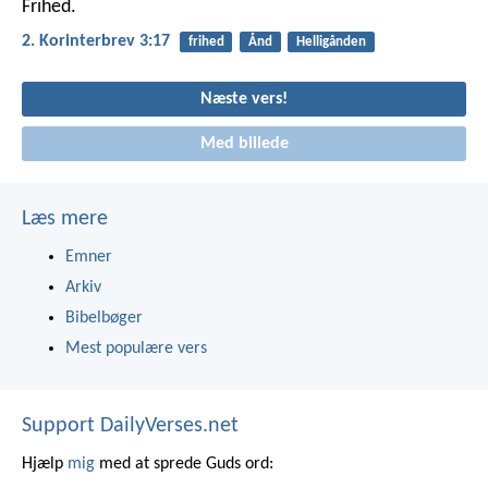
Frihed.
2. Korinterbrev 3:17
frihed
Ånd
Helligånden
Næste vers!
Med billede
Læs mere
Emner
Arkiv
Bibelbøger
Mest populære vers
Support DailyVerses.net
Hjælp
mig
med at sprede Guds ord: