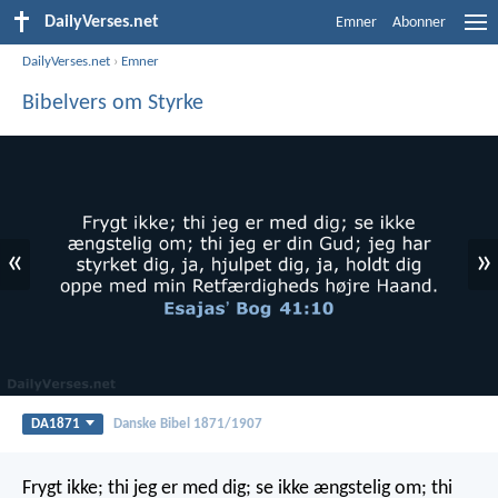
DailyVerses.net
Emner
Abonner
DailyVerses.net
›
Emner
Bibelvers om Styrke
«
»
DA1871
Danske Bibel 1871/1907
Frygt ikke; thi jeg er med dig;
se ikke ængstelig om; thi