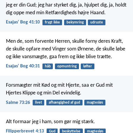
jeg er din Gud;
jeg har styrket dig, ja, hjulpet dig, ja,
holdt
dig oppe med min Retfærdigheds højre Haand.
Esajasʼ Bog 41:10
frygt ikke
bekymring
udruste
Men de, som forvente Herren, skulle forny deres Kraft,
de skulle opfare med Vinger som Ørnene,
de skulle løbe
og ikke vansmægte,
gaa frem og ikke blive trætte.
Esajasʼ Bog 40:31
håb
opmuntring
løfter
Forsmægter mit Kød og mit Hjerte,
saa er Gud mit
Hjertes Klippe og min Del evindelig.
Salme 73:26
livet
afhængighed af gud
magtesløs
Alt formaar jeg i ham, som gør mig stærk.
Filipperbrevet 4:13
Gud
beskyttelse
magtesløs