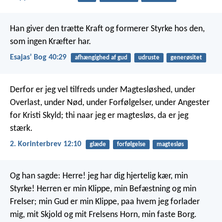
Han giver den trætte Kraft
og formerer Styrke hos den,
som ingen Kræfter har.
Esajasʼ Bog 40:29
afhængighed af gud
udruste
generøsitet
Derfor er jeg vel tilfreds under Magtesløshed, under
Overlast, under Nød, under Forfølgelser, under Angester
for Kristi Skyld; thi naar jeg er magtesløs, da er jeg
stærk.
2. Korinterbrev 12:10
glæde
forfølgelse
magtesløs
Og han sagde: Herre! jeg har dig hjertelig kær, min
Styrke!
Herren er min Klippe, min Befæstning og min
Frelser;
min Gud er min Klippe, paa hvem jeg forlader
mig,
mit Skjold og mit Frelsens Horn, min faste Borg.