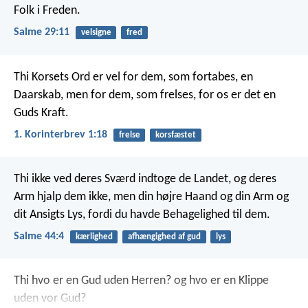
Folk i Freden.
Salme 29:11
velsigne
fred
Thi Korsets Ord er vel for dem, som fortabes, en
Daarskab, men for dem, som frelses, for os er det en
Guds Kraft.
1. Korinterbrev 1:18
frelse
korsfæstet
Thi ikke ved deres Sværd indtoge de Landet,
og deres
Arm hjalp dem ikke,
men din højre Haand og din Arm og
dit Ansigts Lys,
fordi du havde Behagelighed til dem.
Salme 44:4
kærlighed
afhængighed af gud
lys
Thi hvo er en Gud uden Herren?
og hvo er en Klippe
uden vor Gud?