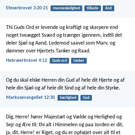
Efeserbrevet 3:20-21
menneskelighed
tilbede
Ånd
Thi Guds Ord er levende og kraftigt og skarpere end
noget tveægget Sværd og trænger igennem, indtil det
deler Sjæl og Aand, Ledemod saavel som Marv, og
dømmer over Hjertets Tanker og Raad.
Hebræerbrevet 4:12
Guds ord
tanker
Og du skal elske Herren din Gud af hele dit Hjerte og af
hele din Sjæl og af hele dit Sind og af hele din Styrke.
Markusevangeliet 12:30
kærlighed
Gud
Dig, Herre! hører Majestæt og Vælde og Herlighed og
Sejr og Ære til; thi alt i Himmelen og paa Jorden er dit,
ja, dit, Herre! er Riget, og du er ophøjet over alt til et