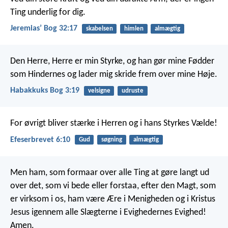
Ting underlig for dig.
Jeremiasʼ Bog 32:17
skabelsen
himlen
almægtig
Den Herre, Herre er min Styrke,
og han gør mine Fødder
som Hindernes
og lader mig skride frem over mine Høje.
Habakkuks Bog 3:19
velsigne
udruste
For øvrigt bliver stærke i Herren og i hans Styrkes Vælde!
Efeserbrevet 6:10
Gud
søgning
almægtig
Men ham, som formaar over alle Ting at gøre langt ud
over det, som vi bede eller forstaa, efter den Magt, som
er virksom i os, ham være Ære i Menigheden og i Kristus
Jesus igennem alle Slægterne i Evighedernes Evighed!
Amen.