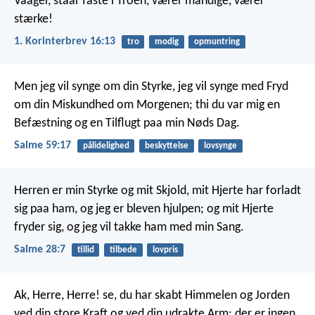
Vaager, staar faste i Troen, værer mandige, værer
stærke!
1. Korinterbrev 16:13
tro
modig
opmuntring
Men jeg vil synge om din Styrke,
jeg vil synge med Fryd
om din Miskundhed om Morgenen;
thi du var mig en
Befæstning
og en Tilflugt paa min Nøds Dag.
Salme 59:17
pålidelighed
beskyttelse
lovsynge
Herren er min Styrke og mit Skjold,
mit Hjerte har forladt
sig paa ham,
og jeg er bleven hjulpen;
og mit Hjerte
fryder sig,
og jeg vil takke ham med min Sang.
Salme 28:7
tillid
tilbede
lovpris
Ak, Herre, Herre! se, du har skabt Himmelen og Jorden
ved din store Kraft og ved din udrakte Arm; der er ingen