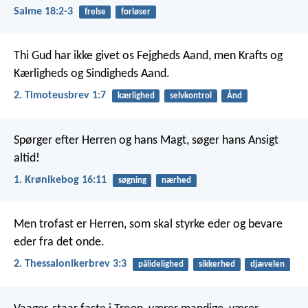
Salme 18:2-3
frelse
forløser
Thi Gud har ikke givet os Fejgheds Aand, men Krafts og
Kærligheds og Sindigheds Aand.
2. Timoteusbrev 1:7
kærlighed
selvkontrol
Ånd
Spørger efter Herren og hans Magt,
søger hans Ansigt
altid!
1. Krønikebog 16:11
søgning
nærhed
Men trofast er Herren, som skal styrke eder og bevare
eder fra det onde.
2. Thessalonikerbrev 3:3
pålidelighed
sikkerhed
djævelen