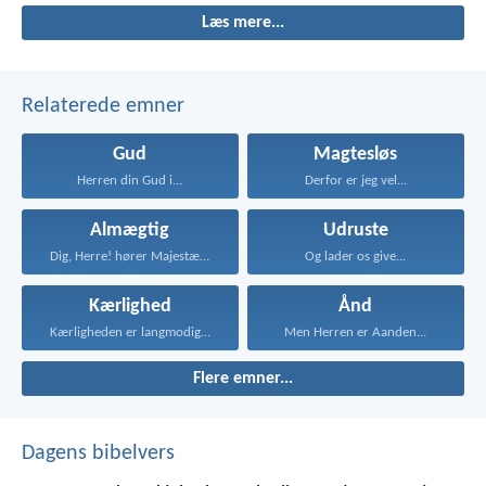
Læs mere...
Relaterede emner
Gud
Magtesløs
Herren din Gud i...
Derfor er jeg vel...
Almægtig
Udruste
Dig, Herre! hører Majestæt...
Og lader os give...
Kærlighed
Ånd
Kærligheden er langmodig, er...
Men Herren er Aanden...
Flere emner...
Dagens bibelvers