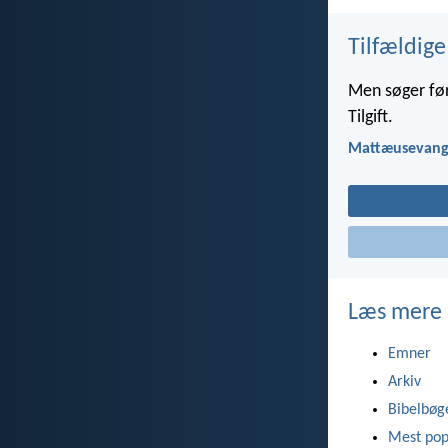
Tilfældige
Men søger førs
Tilgift.
Mattæusevange
Læs mere
Emner
Arkiv
Bibelbøg
Mest pop