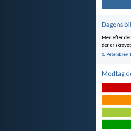
Dagens bi
Men efter den 
der er skrevet:
1. Petersbrev 
Modtag de