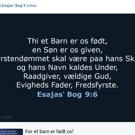
s
Esajasʼ Bog 9
online
For et barn er født os!