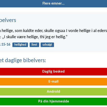
Flere emner...
belvers
hellige, som kaldte eder, skulle ogsaa I vorde hellige i al eders
 „I skulle være hellige, thi jeg er hellig.“
1:15-16
hellighed
livet
udvalgt
t daglige bibelvers:
Daglig besked
E-mail
Android
På din hjemmeside