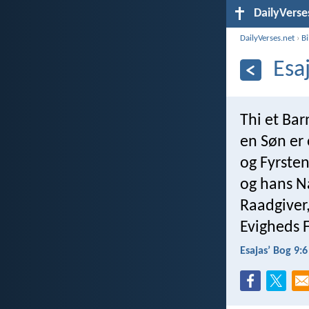
DailyVerse
DailyVerses.net
›
B
Esa
Thi et Bar
en Søn er 
og Fyrste
og hans N
Raadgiver
Evigheds F
Esajasʼ Bog 9:6