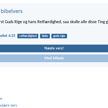
 bibelvers
t Guds Rige og hans Retfærdighed, saa skulle alle disse Ting g
liet 6:33
retfærdighed
føde
guds rige
Næste vers!
Med billede
er
ulære vers