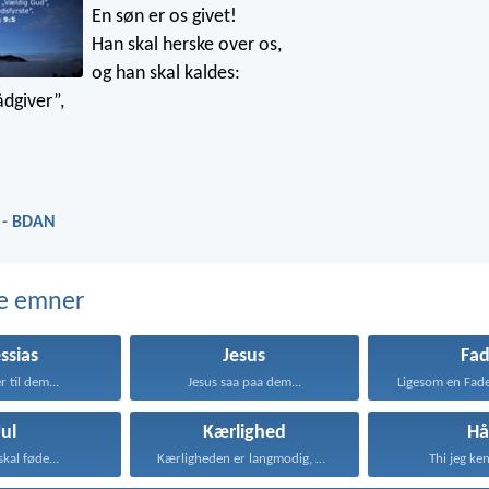
En søn er os givet!
Han skal herske over os,
og han skal kaldes:
dgiver”,
5 - BDAN
e emner
ssias
Jesus
Fad
r til dem...
Jesus saa paa dem...
Ligesom en Fade
Jul
Kærlighed
Hå
kal føde...
Kærligheden er langmodig, er...
Thi jeg ken