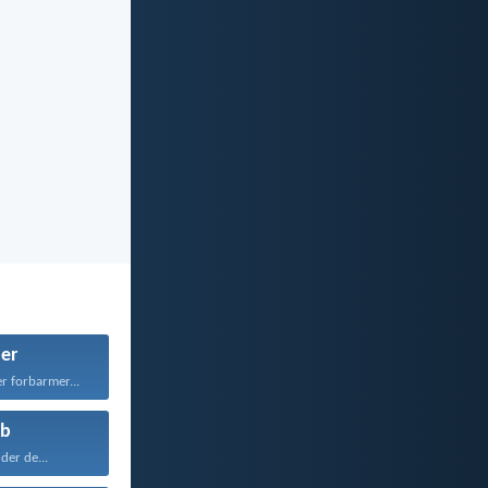
er
r forbarmer...
b
der de...