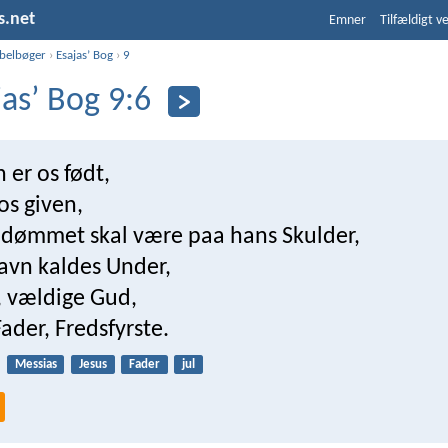
s.net
Emner
Tilfældigt v
ibelbøger
›
Esajasʼ Bog
›
9
jasʼ Bog 9:6
n er os født,
os given,
ndømmet skal være paa hans Skulder,
avn kaldes Under,
, vældige Gud,
ader, Fredsfyrste.
Messias
Jesus
Fader
jul