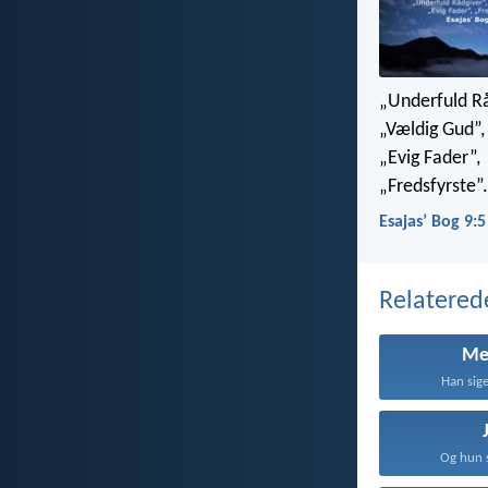
„Underfuld Rå
„Vældig Gud”,
„Evig Fader”,
„Fredsfyrste”.
Esajasʼ Bog 9:
Relatered
Me
Han sige
Og hun s