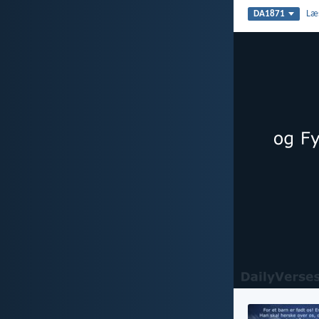
Læ
DA1871